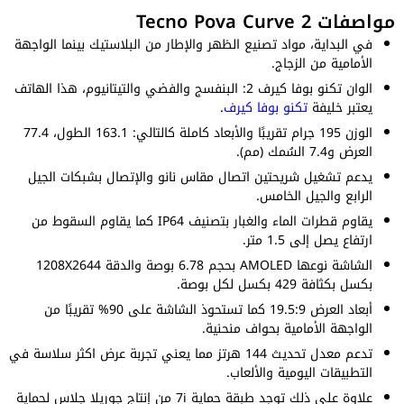
مواصفات Tecno Pova Curve 2
في البداية، مواد تصنيع الظهر والإطار من البلاستيك بينما الواجهة
الأمامية من الزجاج.
الوان تكنو بوفا كيرف 2: البنفسج والفضي والتيتانيوم، هذا الهاتف
يعتبر خليفة
تكنو بوفا كيرف
.
الوزن 195 جرام تقريبًا والأبعاد كاملة كالتالي: 163.1 الطول، 77.4
العرض و7.4 السُمك (مم).
يدعم تشغيل شريحتين اتصال مقاس نانو والإتصال بشبكات الجيل
الرابع والجيل الخامس.
يقاوم قطرات الماء والغبار بتصنيف IP64 كما يقاوم السقوط من
ارتفاع يصل إلى 1.5 متر.
الشاشة نوعها AMOLED بحجم 6.78 بوصة والدقة 1208X2644
بكسل بكثافة 429 بكسل لكل بوصة.
أبعاد العرض 19.5:9 كما تستحوذ الشاشة على 90% تقريبًا من
الواجهة الأمامية بحواف منحنية.
تدعم معدل تحديث 144 هرتز مما يعني تجربة عرض اكثر سلاسة في
التطبيقات اليومية والألعاب.
علاوة على ذلك توجد طبقة حماية 7i من إنتاج جوريلا جلاس لحماية