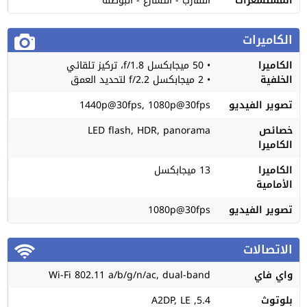
المستشعرات
التقارب - التسارع - البوصلة
الكاميرات
الكاميرا
• 50 ميجابكسل f/1.8، تركيز تلقائي
الخلفية
• 2 ميجابكسل f/2.2 لتحديد العمق
تصوير الفيديو
1440p@30fps, 1080p@30fps
خصائص
LED flash, HDR, panorama
الكاميرا
الكاميرا
13 ميجابكسل
الأمامية
تصوير الفيديو
1080p@30fps
الاتصالات
واي فاي
Wi-Fi 802.11 a/b/g/n/ac, dual-band
بلوتوث
5.4, A2DP, LE