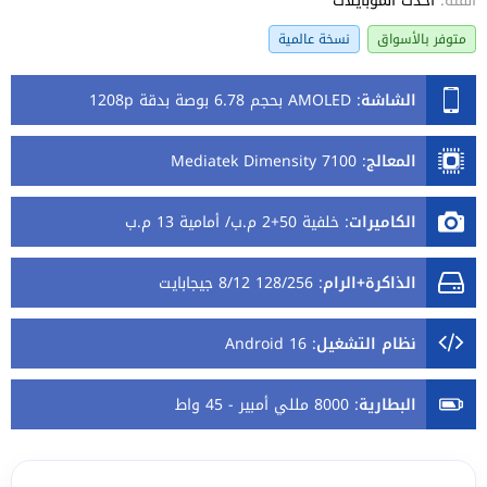
الفئة:
أحدث الموبايلات
متوفر بالأسواق
نسخة عالمية
الشاشة
:
AMOLED بحجم 6.78 بوصة بدقة 1208p
المعالج
:
Mediatek Dimensity 7100
الكاميرات
:
خلفية 50+2 م.ب/ أمامية 13 م.ب
الذاكرة+الرام
:
128/256 8/12 جيجابايت
نظام التشغيل
:
Android 16
البطارية
:
8000 مللي أمبير - 45 واط