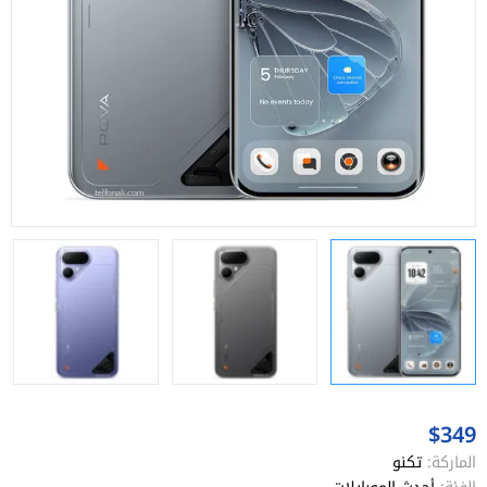
$349
الماركة:
تكنو