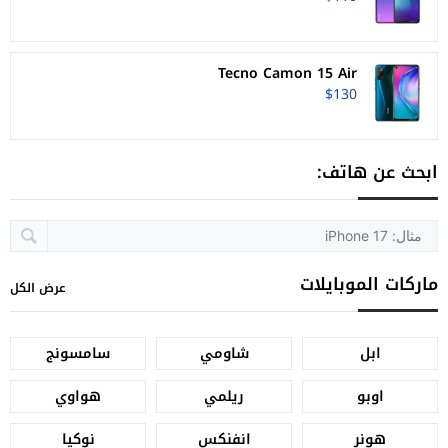
Tecno Camon 15 Air
$130
ابحث عن هاتف:
ماركات الموبايلات
عرض الكل
ابل
شاومي
سامسونج
اوبو
ريلمي
هواوي
هونر
انفنكس
نوكيا