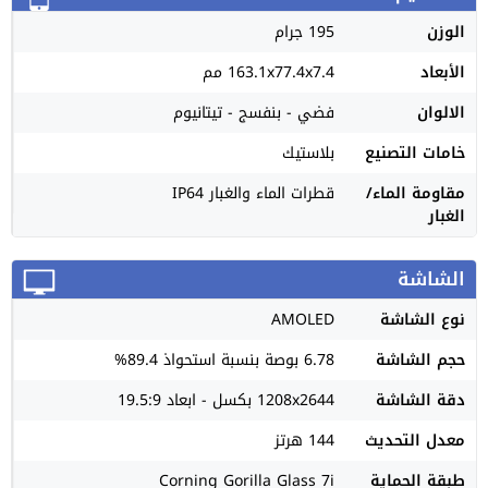
الوزن
195 جرام
الأبعاد
163.1x77.4x7.4 مم
الالوان
فضي - بنفسج - تيتانيوم
خامات التصنيع
بلاستيك
مقاومة الماء/
قطرات الماء والغبار IP64
الغبار
الشاشة
نوع الشاشة
AMOLED
حجم الشاشة
6.78 بوصة بنسبة استحواذ 89.4%
دقة الشاشة
1208x2644 بكسل - ابعاد 19.5:9
معدل التحديث
144 هرتز
طبقة الحماية
Corning Gorilla Glass 7i