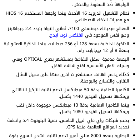
الواجهة ضد السقوط والخدش.
نظام التشغيل اندرويد 16 الأحدث بينما واجهة المستخدم HIOS 16
مع مميزات الذكاء الاصطناعي.
المعالج ميدياتك ديمنستي 7100، ثماني النواة بتردد 2.4 جيجاهرتز
وهو نفس الموجود في
انفنكس نوت ايدج
.
الذاكرة الداخلية بسعة 128 أو 256 جيجابايت بينما الذاكرة العشوائية
بسعة 8 أو 12 جيجابايت رام.
البصمة مدمجة اسفل الشاشة بمستشعر بصري OPTICAL وهي
وسيلة الامان الأساسية لفتح شاشة القفل.
كذلك يدعم الهاتف مستشعرات اخرى منها على سبيل المثال
التقارب والتسارع والبوصلة.
الكاميرا الخلفية بدقة 50 ميجابكسل تدعم تقنية التركيز التلقائي
ويمكنها تسجيل الفيديو 1440 بكسل.
بينما الكاميرا الامامية بدقة 13 ميجابكسل موجودة داخل ثقب
ويمكنها تسجيل الفيديو 1080 بكسل.
يدعم شبكات واي فاي الجيل الخامس، تقنية البلوتوث 5.4 وانظمة
تحديد المواقع العالمية منها GPS.
البطارية بسعة 8000 مللي أمبير تدعم تقنية الشحن السريع بقوة