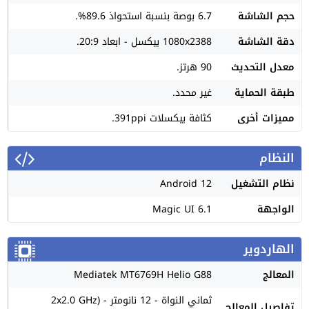
حجم الشاشة
6.7 بوصة بنسبة استحواذ 89.6%.
دقة الشاشة
1080x2388 بيكسل - ابعاد 20:9.
معدل التحديث
90 هرتز.
طبقة الحماية
غير محدد.
مميزات أخرى
كثافة بيكسلات 391ppi.
النظام
نظام التشغيل
Android 12
الواجهة
Magic UI 6.1
الهاردوير
المعالج
Mediatek MT6769H Helio G88
ثماني النواة - 12 نانومتر - (2x2.0 GHz
تفاصيل المعالج