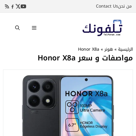
نتقل
من نحن
Contact Us
لى
لمحتوى
القائمة
الرئيسية
»
هونر
»
Honor X8a
مواصفات و سعر Honor X8a