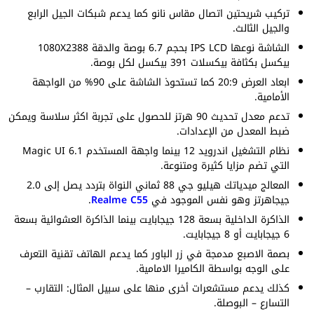
تركيب شريحتين اتصال مقاس نانو كما يدعم شبكات الجيل الرابع
والجيل الثالث.
الشاشة نوعها IPS LCD بحجم 6.7 بوصة والدقة 1080X2388
بيكسل بكثافة بيكسلات 391 بيكسل لكل بوصة.
ابعاد العرض 20:9 كما تستحوذ الشاشة على 90% من الواجهة
الأمامية.
تدعم معدل تحديث 90 هرتز للحصول على تجربة اكثر سلاسة ويمكن
ضبط المعدل من الإعدادات.
نظام التشغيل اندرويد 12 بينما واجهة المستخدم Magic UI 6.1
التي تضم مزايا كثيرة ومتنوعة.
المعالج ميدياتك هيليو جي 88 ثماني النواة بتردد يصل إلى 2.0
جيجاهرتز وهو نفس الموجود في
Realme C55
.
الذاكرة الداخلية بسعة 128 جيجابايت بينما الذاكرة العشوائية بسعة
6 جيجابايت أو 8 جيجابايت.
بصمة الاصبع مدمجة في زر الباور كما يدعم الهاتف تقنية التعرف
على الوجه بواسطة الكاميرا الامامية.
كذلك يدعم مستشعرات أخرى منها على سبيل المثال: التقارب –
التسارع – البوصلة.