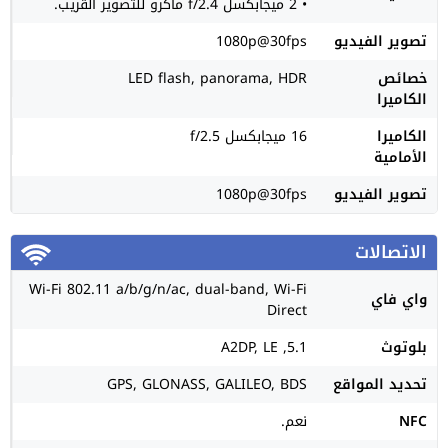
• 2 ميجابكسل f/2.4 ماكرو للتصوير القريب.
تصوير الفيديو
1080p@30fps
خصائص
LED flash, panorama, HDR
الكاميرا
الكاميرا
16 ميجابكسل f/2.5
الأمامية
تصوير الفيديو
1080p@30fps
الاتصالات
Wi-Fi 802.11 a/b/g/n/ac, dual-band, Wi-Fi
واي فاي
Direct
بلوتوث
5.1, A2DP, LE
تحديد المواقع
GPS, GLONASS, GALILEO, BDS
NFC
نعم.