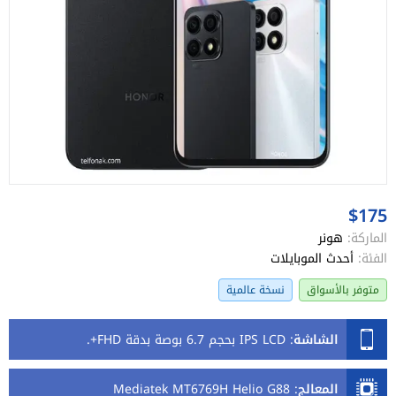
$175
الماركة:
هونر
الفئة:
أحدث الموبايلات
متوفر بالأسواق
نسخة عالمية
الشاشة
:
IPS LCD بحجم 6.7 بوصة بدقة FHD+.
المعالج
:
Mediatek MT6769H Helio G88