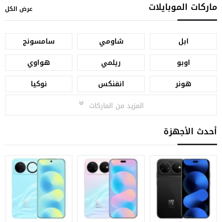
ماركات الموبايلات
عرض الكل
ابل
شاومي
سامسونج
اوبو
ريلمي
هواوي
هونر
انفنكس
نوكيا
المزيد من الماركات
أحدث الأجهزة