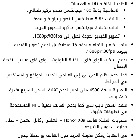
الكاميرا الخلفية ثلاثية العدسات:-
الاساسية بدقة 100 ميجابكسل تدعم تركيز تلقائي.
الثانية بدقة 5 ميجابكسل للتصوير بزاوية واسعة.
الثالثة بدقة 2 ميجابكسل ماكرو للتصوير القريب.
تصوير الفيديو بجودة تصل إلى 1080p@30fps.
بينما الكاميرا الامامية بدقة 16 ميجابكسل تدعم تصوير الفيديو
بجودة 1080p@30fps.
يدعم شبكات الواي فاي – تقنية البلوتوث – واي فاي مباشر – نقطة
الإتصال.
كما يدعم نظام الجي بي إس العالمي لتحديد المواقع والمستخدم
في الخرائط.
البطارية بسعة 4500 ملي امبير تدعم تقنية الشحن السريع بقدرة
22.5 واط.
منفذ الشحن تايب سي كما يدعم الهاتف تقنية NFC المستخدمة
في تطبيقات كثيرة.
محتويات العلبة: هاتف Honor X8a – الشاحن وكابل الشحن – غطاء
حماية – دبوس الشريحة.
في النهاية يمكن معرفة المزيد حول الهاتف بواسطة جدول