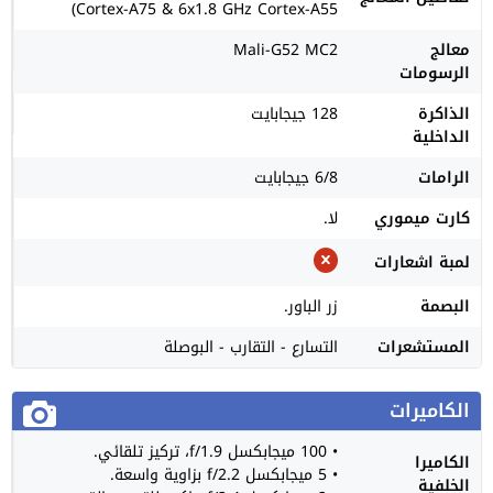
Cortex-A75 & 6x1.8 GHz Cortex-A55)
معالج
Mali-G52 MC2
الرسومات
الذاكرة
128 جيجابايت
الداخلية
الرامات
6/8 جيجابايت
كارت ميموري
لا.
لمبة اشعارات
البصمة
زر الباور.
المستشعرات
التسارع - التقارب - البوصلة
الكاميرات
• 100 ميجابكسل f/1.9، تركيز تلقائي.
الكاميرا
• 5 ميجابكسل f/2.2 بزاوية واسعة.
الخلفية