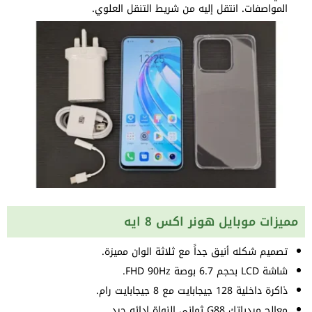
المواصفات. انتقل إليه من شريط التنقل العلوي.
مميزات موبايل هونر اكس 8 ايه
تصميم شكله أنيق جداً مع ثلاثة الوان مميزة.
شاشة LCD بحجم 6.7 بوصة FHD 90Hz.
ذاكرة داخلية 128 جيجابايت مع 8 جيجابايت رام.
معالج ميدياتك G88 ثماني النواة ادائه جيد.