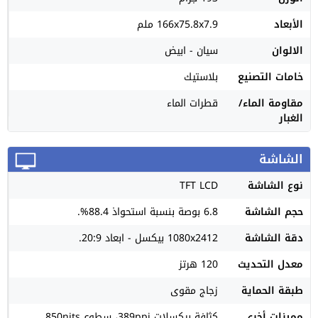
الأبعاد
166x75.8x7.9 ملم
الالوان
سيان - ابيض
خامات التصنيع
بلاستيك
مقاومة الماء/
قطرات الماء
الغبار
الشاشة
نوع الشاشة
TFT LCD
حجم الشاشة
6.8 بوصة بنسبة استحواذ 88.4%.
دقة الشاشة
1080x2412 بيكسل - ابعاد 20:9.
معدل التحديث
120 هرتز
طبقة الحماية
زجاج مقوى
مميزات أخرى
كثافة بيكسلات 389ppi، سطوع 850nits