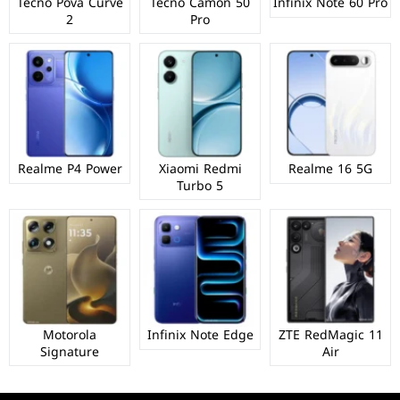
Tecno Pova Curve
Tecno Camon 50
Infinix Note 60 Pro
2
Pro
Realme P4 Power
Xiaomi Redmi
Realme 16 5G
Turbo 5
Motorola
Infinix Note Edge
ZTE RedMagic 11
Signature
Air