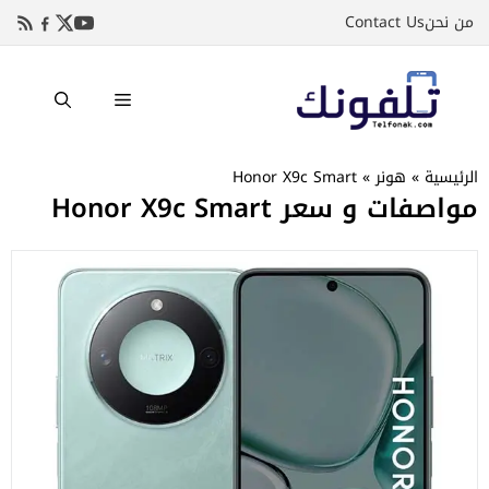
نتقل
من نحن
Contact Us
لى
لمحتوى
القائمة
الرئيسية
»
هونر
»
Honor X9c Smart
مواصفات و سعر Honor X9c Smart