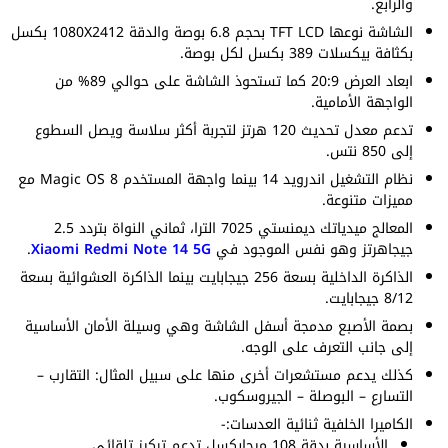
والرابع.
الشاشة نوعها TFT LCD بحجم 6.8 بوصة والدقة 1080X2412 بكسل
بكثافة بيكسلات 389 بكسل لكل بوصة.
ابعاد العرض 20:9 كما تستحوذ الشاشة على حوالي 89% من
الواجهة الأمامية.
تدعم معدل تحديث 120 هرتز لتجربة أكثر سلاسة ويصل السطوع
إلى 850 نتس.
نظام التشغيل اندرويد 14 بينما واجهة المستخدم Magic OS 8 مع
مميزات متنوعة.
المعالج ميدياتك ديمنستي 7025 الترا، ثماني النواة بتردد 2.5
جيجاهرتز وهو نفس الموجود في
Xiaomi Redmi Note 14 5G
.
الذاكرة الداخلية بسعة 256 جيجابايت بينما الذاكرة العشوائية بسعة
8/12 جيجابايت.
بصمة الأصبع مدمجة أسفل الشاشة وهي وسيلة الأمان الأساسية
إلى جانب التعرف على الوجه.
كذلك يدعم مستشعرات أخرى منها على سبيل المثال: التقارب –
التسارع – البوصلة – الجيروسكوب.
الكاميرا الخلفية ثنائية العدسات:-
الأساسية بدقة 108 ميجابكسل تدعم تركيز تلقائي.