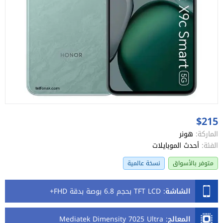
$215
الماركة:
هونر
الفئة:
أحدث الموبايلات
متوفر بالأسواق
نسخة عالمية
الشاشة
:
TFT LCD بحجم 6.8 بوصة بدقة FHD+
المعالج
:
Mediatek Dimensity 7025 Ultra