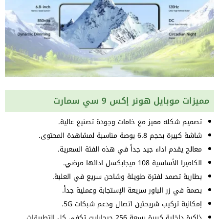
مميزات موبايل هونر إكس 9 سي سمارت
تصميم شكله مميز مع خامات وجودة تصنيع عالية.
شاشة كبيرة بحجم 6.8 بوصة مناسبة لمشاهدة المحتوى.
معالج يقدم اداء جيد جداً في هذه الفئة السعرية.
الكاميرا الأساسية 108 ميجابكسل ادائها مرضي.
بطارية تصمد لفترة طويلة وشاحن سريع في العلبة.
بصمة في زر الباور سريعة الإستجابة وعملية جداً.
إمكانية تركيب شريحتين اتصال ودعم شبكات 5G.
ذاكرة داخلية كبيرة بسعة 256 جيجابايت تكفي كل التطبيقات.