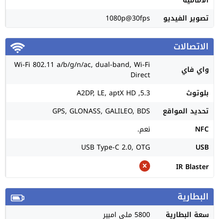
الأمامية
تصوير الفيديو
1080p@30fps
الاتصالات
Wi-Fi 802.11 a/b/g/n/ac, dual-band, Wi-Fi
واي فاي
Direct
بلوتوث
5.3, A2DP, LE, aptX HD
تحديد المواقع
GPS, GLONASS, GALILEO, BDS
NFC
نعم.
USB Type-C 2.0, OTG
USB
IR Blaster
البطارية
سعة البطارية
5800 ملي امبير