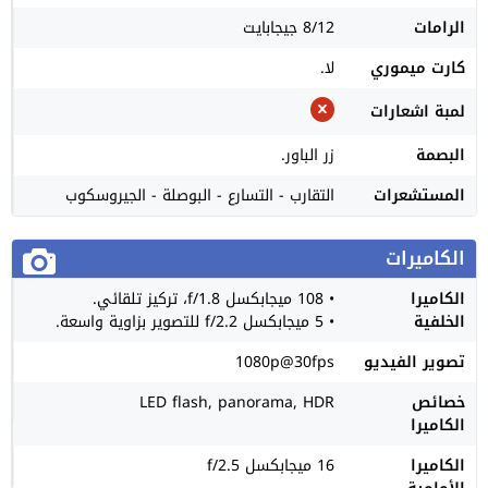
الرامات
8/12 جيجابايت
كارت ميموري
لا.
لمبة اشعارات
البصمة
زر الباور.
المستشعرات
التقارب - التسارع - البوصلة - الجيروسكوب
الكاميرات
الكاميرا
• 108 ميجابكسل f/1.8، تركيز تلقائي.
الخلفية
• 5 ميجابكسل f/2.2 للتصوير بزاوية واسعة.
تصوير الفيديو
1080p@30fps
خصائص
LED flash, panorama, HDR
الكاميرا
الكاميرا
16 ميجابكسل f/2.5