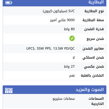
البطارية
نوع البطارية
Si/C (سيليكون-كربون)
سعة البطارية
9000 مللي أمبير
قدرة الشحن
80 واط
شحن سريع
معايير الشحن
UFCS, 55W PPS, 13.5W PD/QC
شحن لاسلكي
لا
شحن عكسي
27 واط
الشاحن بالعلبة
نعم
الصوت والمزيد
السماعات
سماعات ستيريو
الخارجية