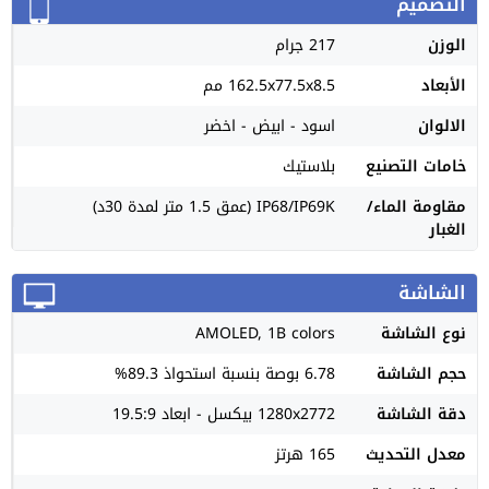
التصميم
الوزن
217 جرام
الأبعاد
162.5x77.5x8.5 مم
الالوان
اسود - ابيض - اخضر
خامات التصنيع
بلاستيك
مقاومة الماء/
IP68/IP69K (عمق 1.5 متر لمدة 30د)
الغبار
الشاشة
نوع الشاشة
AMOLED, 1B colors
حجم الشاشة
6.78 بوصة بنسبة استحواذ 89.3%
دقة الشاشة
1280x2772 بيكسل - ابعاد 19.5:9
معدل التحديث
165 هرتز