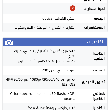
لمبة اشعارات
البصمة
اسفل الشاشة optical
المستشعرات
التقارب - التسارع - البوصلة - الجيروسكوب
الكاميرات
• 50 ميجابكسل f/1.9، تركيز تلقائي، مثبت
الكاميرا
بصري
الخلفية
• 2 ميجابكسل f/2.4 كاميرا أحادية اللون
التقريب
تقريب رقمي حتى 20X
4K@30/60fps, 1080p@30/60/240fps, gyro-
تصوير الفيديو
EIS, OIS
خصائص
Color spectrum sensor, LED flash, HDR,
الكاميرا
panorama
الكاميرا
16 ميجابكسل بفتحة عدسة f/2.4