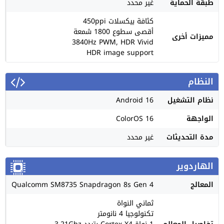
طبقة الحماية
غير محدد
كثافة بيكسلات 450ppi
أقصى سطوع 1800 شمعة
مميزات أخرى
3840Hz PWM, HDR Vivid
HDR image support
النظام
نظام التشغيل
Android 16
الواجهة
ColorOS 16
مدة التحديثات
غير محدد
الهاردوير
المعالج
Qualcomm SM8735 Snapdragon 8s Gen 4
ثماني النواة
تكنولوجيا 4 نانومتر