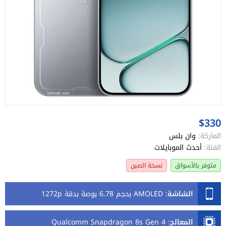
$330
الماركة:
وان بلس
الفئة:
أحدث الموبايلات
متوفر بالأسواق
نسخة الصين
الشاشة
:
AMOLED بحجم 6.78 بوصة بدقة 1272p
المعالج
:
Qualcomm Snapdragon 8s Gen 4