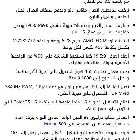
مع سُمك 8.5 مم للإطار.
تركيب شريحتين اتصال مقاس نانو ويدعم شبكات اتصال الجيل
الخامس والجيل الرابع.
مقاومة الماء والغبار بتصنيفات قوية تشمل IP68/IP69K وتصل
مقاومة الماء إلى عمق 1.5 متر.
الشاشة نوعها AMOLED بحجم 6.78 بوصة والدقة 1272X2772
بكسل بكثافة 450 بكسل لكل بوصة.
أبعاد العرض 19.5:9 كما تستحوذ الشاشة على 90% من الواجهة
الأمامية بحواف متناسقة وقليلة.
تدعم معدل تحديث 165 هرتز للحصول على تجربة اكثر سلاسة
ويصل السطوع إلى 1800 شمعة.
تصل الوانها إلى اكثر من مليار لون مع دعم تقينات 3840Hz PWM,
HDR Vivid للحصول على تجربة أفضل.
نظام التشغيل اندرويد 16 بينما واجهة المستخدم ColorOS 16 التي
تحتوي على مميزات AI.
المعالج سناب دراجون 8S الجيل الرابع، ثماني النواة بتردد 3.21
جيجاهرتز وهو نفس الموجود في
Honor 500
.
مزود بشريحة مخصصة تتيح تشغيل الألعاب بمعدل يصل إلى 165
إطار في الثانية لمطابقة معدل تحديث الشاشة