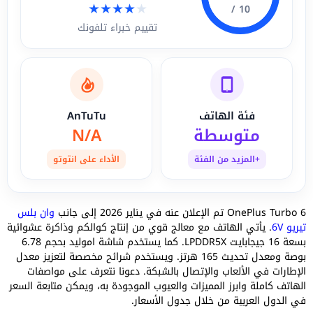
★
★
★
★
★
10 /
تقييم خبراء تلفونك
فئة الهاتف
AnTuTu
متوسطة
N/A
+المزيد من الفئة
الأداء على انتوتو
OnePlus Turbo 6 تم الإعلان عنه في يناير 2026 إلى جانب
وان بلس
تيريو 6V
. يأتي الهاتف مع معالج قوي من إنتاج كوالكم وذاكرة عشوائية
بسعة 16 جيجابايت LPDDR5X. كما يستخدم شاشة اموليد بحجم 6.78
بوصة ومعدل تحديث 165 هرتز. ويستخدم شرائح مخصصة لتعزيز معدل
الإطارات في الألعاب والإتصال بالشبكة. دعونا نتعرف على مواصفات
الهاتف كاملة وابرز المميزات والعيوب الموجودة به، ويمكن متابعة السعر
في الدول العربية من خلال جدول الأسعار.