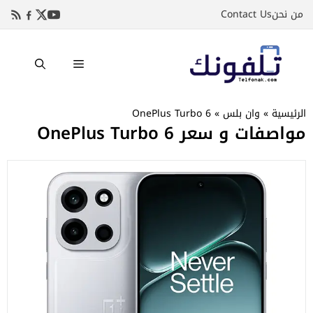
نتقل
من نحن
Contact Us
لى
لمحتوى
القائمة
الرئيسية
»
وان بلس
»
OnePlus Turbo 6
مواصفات و سعر OnePlus Turbo 6