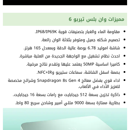
مميزات وان بلس تيربو 6
مقاومة الماء والغبار بتصنيفات قوية IP68/IP69K.
تصميم شكله جميل ومتوفر بثلاثة الوان رائعة.
شاشة اموليد 6.78 بوصة عالية الدقة وبمعدل 165 هرتز.
احدث نظام تشغيل مع الواجهة الجديدة من العلبة مباشرة.
كاميرا اساسية 50MP يعتمد عليها وتقدم نتائج مرضية.
بصمة اسفل الشاشة، سماعات ستيريو وNFC+IR.
اداء قوي بفضل معالج Snapdragon 8s Gen 4 وشرائح مخصصة
لتعزيز الأداء في الألعاب.
ذاكرة تخزين بسعة 512 جيجابايت مع رامات بسعة 16 جيجابايت.
بطارية ممتازة بسعة 9000 مللي أمبير وشاحن سريع 80 واط.