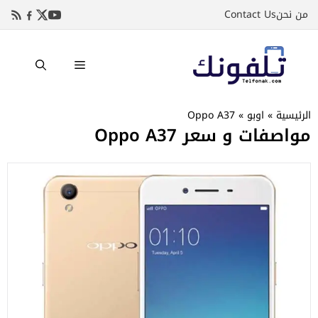
نتقل
من نحن
Contact Us
لى
لمحتوى
القائمة
الرئيسية
»
اوبو
»
Oppo A37
مواصفات و سعر Oppo A37