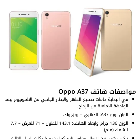
مواصفات هاتف Oppo A37
في البداية خامات تصنيع الظهر والإطار الجانبي من الالمونيوم بينما
الواجهة الامامية من الزجاج.
الوان اوبو A37: الذهبي – روزجولد.
الوزن 136 جرام وابعاد الهاتف: 143.1 للطول – 71 للعرض – 7.7
للسُمك (ملم).
تركيب شريحتين اتصال مقاس نانو كما يدعم شبكات الجيل الثالث