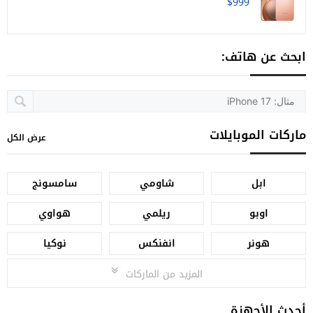
$999
ابحث عن هاتف:
ماركات الموبايلات
عرض الكل
ابل
شاومي
سامسونج
اوبو
ريلمي
هواوي
هونر
انفنكس
نوكيا
المزيد من الماركات
أحدث الأجهزة