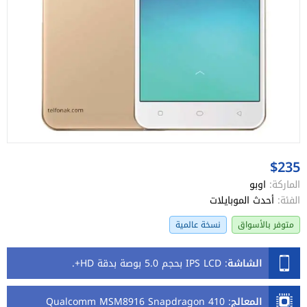
$235
الماركة:
اوبو
الفئة:
أحدث الموبايلات
متوفر بالأسواق
نسخة عالمية
الشاشة
:
IPS LCD بحجم 5.0 بوصة بدقة HD+.
المعالج
:
Qualcomm MSM8916 Snapdragon 410