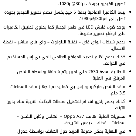
تصوير الفيديو بجودة 1080p@30fps.
بينما الكاميرا الامامية بدقة 5 ميجابكسل تدعم تصوير الفيديو بجودة
تصل إلى 1080p@30fps.
يوجد ضوء فلاش LED في ظهر الجهاز كما يحتوي تطبيق الكاميرات
على اوضاع تصوير متنوعة.
يدعم شبكات الواي فاي – تقنية البلوتوث – واي فاي مباشر – نقطة
الاتصال.
كذلك يدعم نظام تحديد المواقع العالمي الجي بي إس المستخدم
في الخرائط.
البطارية بسعة 2630 ملي امبير يتم شحنها بواسطة الشاحن
المرفق في العلبة.
منفذ الشحن مايكرو يو إس بي كما يدعم الجهاز منفذ السماعات
3.5 ملم.
كذلك يدعم راديو اف ام لتشغيل محطات الإذاعة القريبة منك بدون
انترنت.
محتويات العلبة: هاتف Oppo A37 – الشاحن وكابل الشحن –
سماعات – غطاء – دبوس الشريحة.
في النهاية يمكن معرفة المزيد حول الهاتف بواسطة جدول