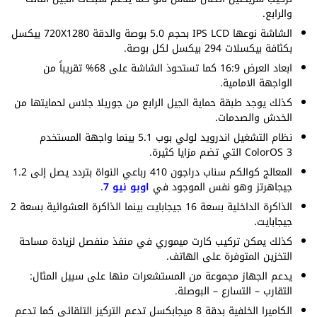
والرابع.
الشاشة نوعها IPS LCD بحجم 5.0 بوصة والدقة 720X1280 بيكسل
بكثافة بيكسلات 294 بيكسل لكل بوصة.
ابعاد العرض 16:9 كما تستحوذ الشاشة على 68% تقريباً من
الواجهة الامامية.
كذلك يوجد طبقة حماية الجيل الرابع من جوريلا جلاس لحمايتها من
الخدش والصدمات.
نظام التشغيل اندرويد لولي بوب 5.1 بينما واجهة المستخدم
ColorOS 3 التي تضم مزايا كثيرة.
المعالج كوالكم سناب دراجون 410 رباعي النواة بتردد يصل إلى 1.2
جيجاهرتز وهو نفس الموجود في
اوبو نيو 7
.
الذاكرة الداخلية بسعة 16 جيجابايت بينما الذاكرة العشوائية بسعة 2
جيجابايت.
كذلك يمكن تركيب كارت ميموري في منفذ منفصل لزيادة مساحة
التخزين المتوفرة على الهاتف.
يدعم الجهاز مجموعة من المستشعرات منها على سبيل المثال:
التقارب – التسارع – البوصلة.
الكاميرا الخلفية بدقة 8 ميجابكسل تدعم التركيز التلقائي كما تدعم