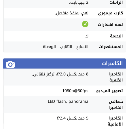
الرامات
2 جيجابايت.
كارت ميموري
نعم، بمنفذ منفصل.
لمبة اشعارات
البصمة
لا.
المستشعرات
التسارع - التقارب - البوصلة
الكاميرات
الكاميرا
8 ميجابكسل f/2.0، تركيز تلقائي.
الخلفية
تصوير الفيديو
1080p@30fps
خصائص
LED flash, panorama
الكاميرا
الكاميرا
5 ميجابكسل f/2.4
الأمامية