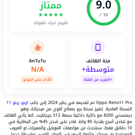
9.0
ممتاز
★
★
★
★
★
10 /
تقييم خبراء تلفونك
فئة الهاتف
AnTuTu
متوسطة+
N/A
+المزيد من الفئة
الأداء على انتوتو
Oppo Reno11 Pro تم تقديمه في يناير 2024 إلى جانب
اوبو رينو 11
النسخة العادية. تتميز نسخة برو بمعالج أقوى من ميدياتك وهو
ديمنستي 8200 مع ذاكرة داخلية بسعة 512 جيجابايت. كما يأتي الهاتف
مع شاحن أسرع بقدرة 80 واط، قادر على شحن 45% من البطارية في
10 دقائق فقط. سنتحدث عن مواصفات الموبايل والمميزات او العيوب
الموجودة به. ويمكن متابعة السعر في الوطن العربي بواسطة جدول