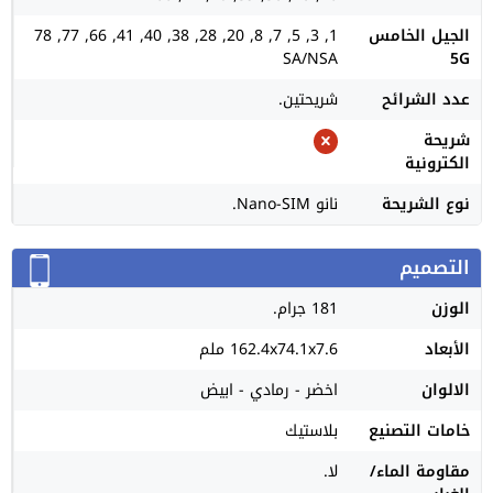
الجيل الخامس
1, 3, 5, 7, 8, 20, 28, 38, 40, 41, 66, 77, 78
SA/NSA
5G
عدد الشرائح
شريحتين.
شريحة
الكترونية
نوع الشريحة
نانو Nano-SIM.
التصميم
الوزن
181 جرام.
الأبعاد
162.4x74.1x7.6 ملم
الالوان
اخضر - رمادي - ابيض
خامات التصنيع
بلاستيك
مقاومة الماء/
لا.