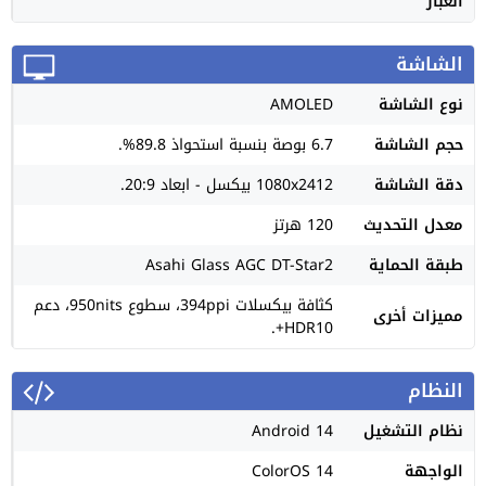
الغبار
الشاشة
نوع الشاشة
AMOLED
حجم الشاشة
6.7 بوصة بنسبة استحواذ 89.8%.
دقة الشاشة
1080x2412 بيكسل - ابعاد 20:9.
معدل التحديث
120 هرتز
طبقة الحماية
Asahi Glass AGC DT-Star2
كثافة بيكسلات 394ppi، سطوع 950nits، دعم
مميزات أخرى
HDR10+.
النظام
نظام التشغيل
Android 14
الواجهة
ColorOS 14