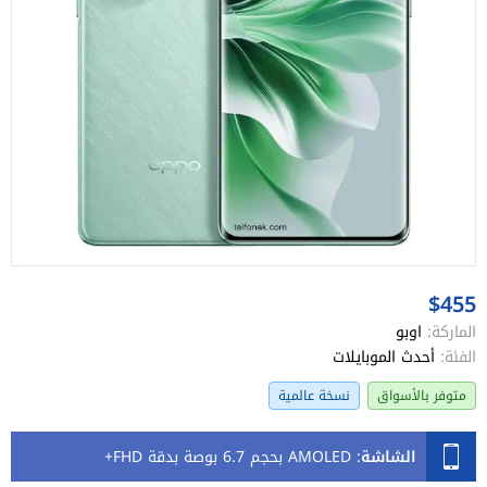
$455
الماركة:
اوبو
الفئة:
أحدث الموبايلات
متوفر بالأسواق
نسخة عالمية
الشاشة
:
AMOLED بحجم 6.7 بوصة بدقة FHD+