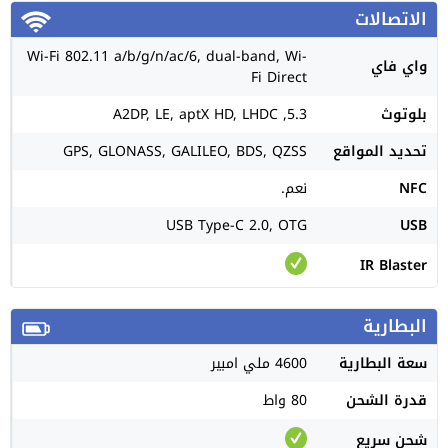
الاتصالات
Wi-Fi 802.11 a/b/g/n/ac/6, dual-band, Wi-
واي فاي
Fi Direct
بلوتوث
5.3, A2DP, LE, aptX HD, LHDC
تحديد المواقع
GPS, GLONASS, GALILEO, BDS, QZSS
NFC
نعم.
USB Type-C 2.0, OTG
USB
IR Blaster
البطارية
سعة البطارية
4600 ملي امبير
قدرة الشحن
80 واط
شحن سريع