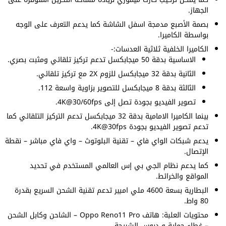
الجهاز.
بصمة الأصبع مدمجة اسفل الشاشة كما يدعم التعرف على الوجه
بواسطة الكاميرا.
الكاميرا الخلفية ثلاثية العدسات:-
الاساسية بدقة 50 ميجابكسل تدعم تركيز تلقائي ومثبت بصري.
الثانية بدقة 32 ميجابكسل للزوم 2X مع تركيز تلقائي.
الثالثة بدقة 8 ميجابكسل للتصوير بزاوية واسعة 112.
تصوير الفيديو بجودة تصل إلى 4K@30/60fps.
بينما الكاميرا الامامية بدقة 32 ميجابكسل تدعم التركيز التلقائي كما
تدعم تصوير الفيديو بجودة 4K@30fps.
يدعم شبكات الواي فاي – تقنية البلوتوث – واي فاي مباشر – نقطة
الإتصال.
كما يدعم نظام الجي بي إس العالمي المستخدم في تحديد
المواقع والخرائط.
البطارية بسعة 4600 ملي امبير تدعم تقنية الشحن السريع بقدرة
80 واط.
محتويات العلبة: هاتف Oppo Reno11 Pro – الشاحن وكابل الشحن
– غطاء حماية و دبوس الشريحة.