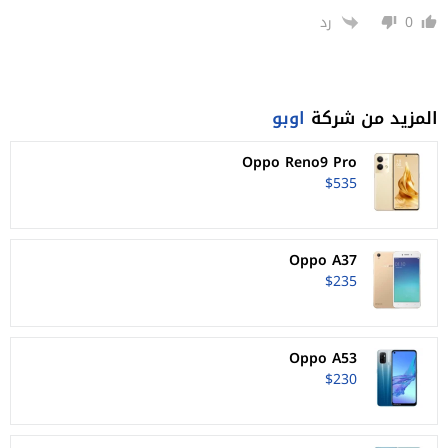
0
رد
المزيد من شركة
اوبو
Oppo Reno9 Pro
$535
Oppo A37
$235
Oppo A53
$230