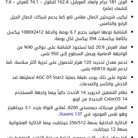
الوزن 181 جرام وابعاد الموبايل: 162.4 للطول – 74.1 للعرض – 7.6
للسُمك (ملم).
تركيب شريحتين اتصال مقاس نانو كما يدعم شبكات اتصال الجيل
الرابع والخامس.
الشاشة نوعها اموليد بحجم 6.7 بوصة والدقة 1080X2412 بيكسل
بكثافة بيكسلات 394 بيكسل لكل بوصة.
ابعاد العرض 20:9 كما تستحوذ الشاشة على حوالي 90% من
الواجهة الامامية ويصل السطوع إلى 950 نتس.
تدعم معدل تحديث 120 هرتز للحصول على تجربة أكثر سلاسة، كما
تدعم تقنية HDR10 بلس.
علاوة على ذلك يوجد طبقة حماية AGC DT-Star2 لحمايتها ضد
الخدش والكسر والصدمات.
نظام التشغيل اندرويد 14 الأحدث حالياً بينما واجهة المستخدم
ColorOS 14 الجديدة من اوبو.
المعالج ميدياتك ديمنستي 8200، ثماني النواة بتردد 3.1 جيجاهرتز
وهو نفس الموجود في
Xiaomi 13T
.
الذاكرة الداخلية بسعة 256/512 جيجابايت بينما الذاكرة العشوائية
بسعة 12 جيجابايت.
كما يمكن تركيب كارت ميموري لزيادة مساحة التخزين المتوفرة على