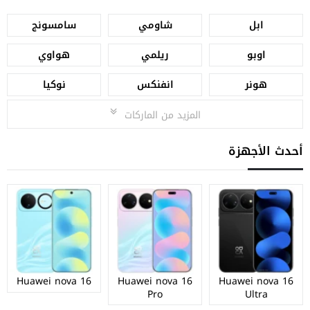
ابل
شاومي
سامسونج
اوبو
ريلمي
هواوي
هونر
انفنكس
نوكيا
المزيد من الماركات
أحدث الأجهزة
Huawei nova 16
Huawei nova 16
Huawei nova 16
Pro
Ultra