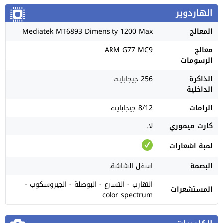
الهاردوير
المعالج
Mediatek MT6893 Dimensity 1200 Max
معالج
ARM G77 MC9
الرسومات
الذاكرة
256 جيجابايت
الداخلية
الرامات
8/12 جيجابايت
كارت ميموري
لا.
لمبة اشعارات
البصمة
اسفل الشاشة.
التقارب - التسارع - البوصلة - الجيروسكوب -
المستشعرات
color spectrum