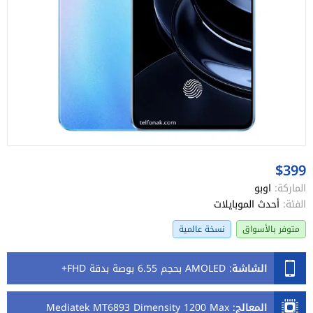
$399
الماركة:
اوبو
الفئة:
أحدث الموبايلات
متوفر بالأسواق
نسخة عالمية
الشاشة
:
AMOLED بحجم 6.55 بوصة بدقة FHD+
المعالج
:
Mediatek MT6893 Dimensity 1200 Max