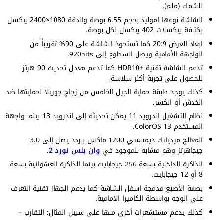
للسُمك (ملم).
الشاشة نوعها اموليد بحجم 6.55 بوصة والدقة 1080×2400 بيكسل
بكثافة بيكسلات 402 بيكسل لكل بوصة.
ابعاد العرض 20:9 كما تستحوذ الشاشة على 90% تقريباً من
الواجهة الأمامية ويصل السطوع إلى 920nits.
تدعم الشاشة تقنية +HDR10 كما تدعم معدل تحديث 90 هرتز
للحصول على تجربة أكثر سلاسة.
كذلك يوجد طبقة حماية الجيل الخامس من زجاج جوريلا لحمايتها ضد
الخدش أو الكسر.
نظام التشغيل اندرويد 11 يمكن تحديثه إلى اندرويد 13 بينما واجهة
المستخدم ColorOS 13.
المعالج ميدياتك ديمنستي 1200 ماكس بتردد يصل إلى 3.0
جيجاهرتز وهو مشابه للموجود في
وان بلس نورد 2
.
الذاكرة الداخلية بسعة 256 جيجابايت بينما الذاكرة العشوائية بسعة
8 أو 12 جيجابايت.
بصمة الأصبع مدمجة اسفل الشاشة كما يدعم الجهاز تقنية التعرف
على الوجه بواسطة الكاميرا الامامية.
كذلك يدعم مستشعرات أخرى منها على سبيل المثال: التقارب –