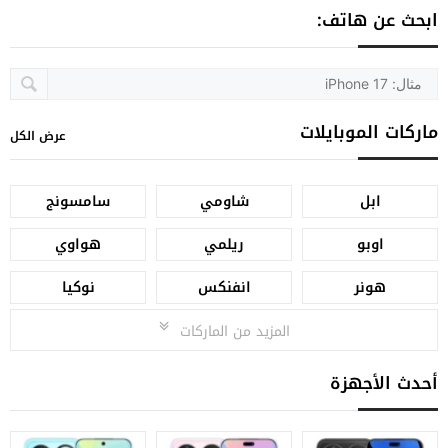
ابحث عن هاتف:
ماركات الموبايلات
عرض الكل
ابل
شاومي
سامسونج
اوبو
ريلمي
هواوي
هونر
انفنكس
نوكيا
المزيد من الماركات
أحدث الأجهزة