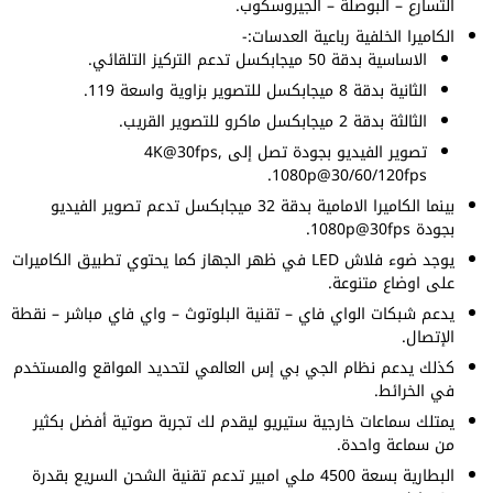
التسارع – البوصلة – الجيروسكوب.
الكاميرا الخلفية رباعية العدسات:-
الاساسية بدقة 50 ميجابكسل تدعم التركيز التلقائي.
الثانية بدقة 8 ميجابكسل للتصوير بزاوية واسعة 119.
الثالثة بدقة 2 ميجابكسل ماكرو للتصوير القريب.
تصوير الفيديو بجودة تصل إلى 4K@30fps,
1080p@30/60/120fps.
بينما الكاميرا الامامية بدقة 32 ميجابكسل تدعم تصوير الفيديو
بجودة 1080p@30fps.
يوجد ضوء فلاش LED في ظهر الجهاز كما يحتوي تطبيق الكاميرات
على اوضاع متنوعة.
يدعم شبكات الواي فاي – تقنية البلوتوث – واي فاي مباشر – نقطة
الإتصال.
كذلك يدعم نظام الجي بي إس العالمي لتحديد المواقع والمستخدم
في الخرائط.
يمتلك سماعات خارجية ستيريو ليقدم لك تجربة صوتية أفضل بكثير
من سماعة واحدة.
البطارية بسعة 4500 ملي امبير تدعم تقنية الشحن السريع بقدرة