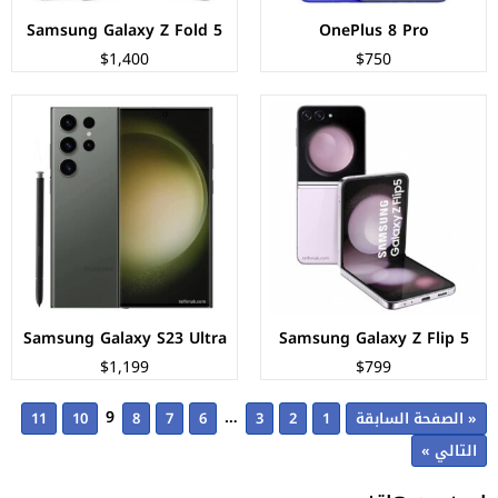
Samsung Galaxy Z Fold 5
OnePlus 8 Pro
$1,400
$750
Samsung Galaxy S23 Ultra
Samsung Galaxy Z Flip 5
$1,199
$799
9
…
« الصفحة السابقة
1
2
3
6
7
8
10
11
التالي »