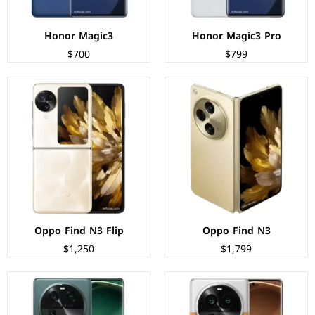
Honor Magic3
Honor Magic3 Pro
$700
$799
الشاشة:
LTPO3 AMOLED بحجم 6.82 بوصة بدقة QHD+
الشاشة:
AMOLED بحجم 6.74 بوصة بدقة 1240px
المعالج:
Qualcomm SM8550-AC Snapdragon 8 Gen 2
المعالج:
Mediatek MT6985 Dimensity 9200
الكاميرات:
خلفية 50+50+50 م.ب/ امامية 32 م.ب.
الكاميرات:
خلفية 50+50+50 م.ب/ امامية 32 م.ب.
الذاكرة+الرام:
256/512 + 12/16 جيجابايت
الذاكرة+الرام:
256/512 + 12/16 جيجابايت
نظام التشغيل:
Android 13
نظام التشغيل:
Android 13
البطارية:
5000 ملي أمبير - 100 واط
البطارية:
4800 ملي أمبير - 80 واط
عرض المواصفات ←
عرض المواصفات ←
Oppo Find N3 Flip
Oppo Find N3
$1,250
$1,799
الشاشة:
LTPO2 AMOLED بحجم 6.8 بوصة بدقة FHD+
الشاشة:
LTPO2 AMOLED بحجم 7.1 بوصة بدقة 1792px