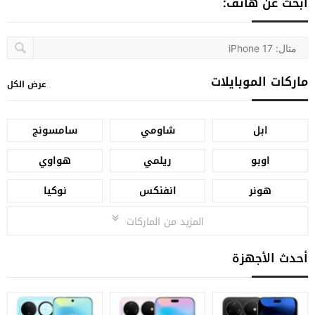
ابحث عن هاتف:
ماركات الموبايلات
عرض الكل
ابل
شاومي
سامسونج
اوبو
ريلمي
هواوي
هونر
انفنكس
نوكيا
المزيد من الماركات
أحدث الأجهزة