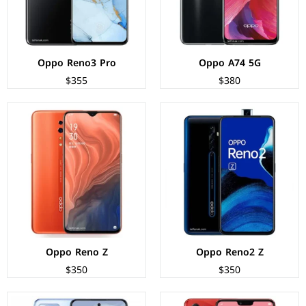
البطارية:
4000 ملي أمبير - 20 واط
البطارية:
4035 ملي أمبير - 20 واط.
عرض المواصفات ←
عرض المواصفات ←
Oppo Reno3 Pro
Oppo A74 5G
$355
$380
الشاشة:
IPS LCD بحجم 6.2 بوصة بدقة FHD+
الشاشة:
AMOLED بحجم 6.7 بوصة بدقة FHD+
المعالج:
Mediatek MT6771 Helio P60
المعالج:
Mediatek MT6781 Helio G96
الكاميرات:
خلفية 16 م.ب / امامية 8 م.ب
الكاميرات:
خلفية 64+8+12 م.ب/ امامية 32 م.ب.
الذاكرة+الرام:
128 + 4 جيجابايت
الذاكرة+الرام:
256 + 8 جيجابايت
نظام التشغيل:
Android 8.1 (Oreo)
نظام التشغيل:
Android 11
البطارية:
3400 ملي امبير
البطارية:
4750 ملي امبير - 33 واط
عرض المواصفات ←
عرض المواصفات ←
Oppo Reno Z
Oppo Reno2 Z
$350
$350