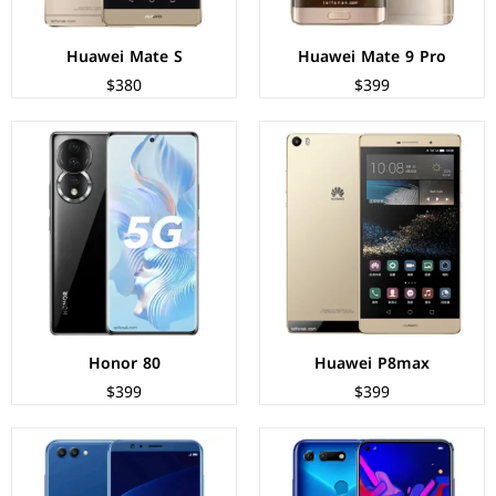
Huawei Mate S
Huawei Mate 9 Pro
$380
$399
الشاشة:
IPS LCD بحجم 6.4 بوصة بدقة FHD+
الشاشة:
IPS LCD بحجم 5.99 بوصة بدقة FHD+
المعالج:
Kirin 980 - ثماني النواة - 7 نانومتر
المعالج:
Kirin 970 - ثماني النواة - 16 نانومتر
الكاميرات:
خلفية 48+TOF 3D م.ب/ امامية 25 م.ب.
الكاميرات:
خلفية 16+20 م.ب / امامية 13 م.ب
الذاكرة+الرام:
128/256 + 6/8 جيجابايت
الذاكرة+الرام:
64/128 + 4/6 جيجابايت.
نظام التشغيل:
Android 9.0 (Pie)
نظام التشغيل:
Android 8.0 (Oreo)
البطارية:
4000 ملي أمبير - 22.5 واط
البطارية:
3750 ملي امبير - 22.5 واط
عرض المواصفات ←
عرض المواصفات ←
Honor 80
Huawei P8max
$399
$399
الشاشة:
AMOLED بحجم 5.09 بوصة بدقة QHD+
الشاشة:
AMOLED بحجم 6.43 بوصة بدقة FHD+