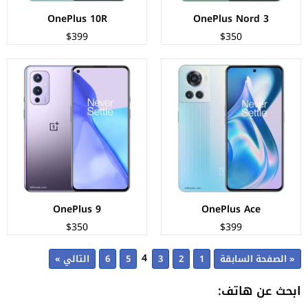
OnePlus 10R
OnePlus Nord 3
$399
$350
OnePlus 9
OnePlus Ace
$350
$399
4
« الصفحة السابقة
1
2
3
5
6
التالي »
ابحث عن هاتف: