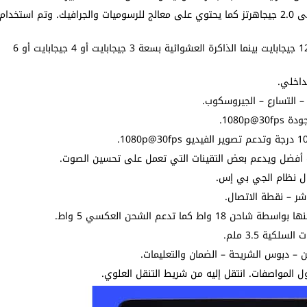
المعالج ميدياتك هيليو جي 80 ثماني النواة بتردد يصل إلى 2.0 جيجاهرتز كما يحتوي على معالج للرسوميات والجرافيك. وتم استخدام
الذاكرة الداخلية بسعة 32 جيجابايات أو 64 جيجابايت أو 128 جيجابايت بينما الذاكرة العشوائية بسعة 3 جيجابايت أو 4 جيجابايت أو 6
داخلي.
 التسارع – الجيروسكوب.
ال نظام الجي بي إس.
شر – نقطة الاتصال.
 المواصفات. انتقل إليه من شريط التنقل العلوي.