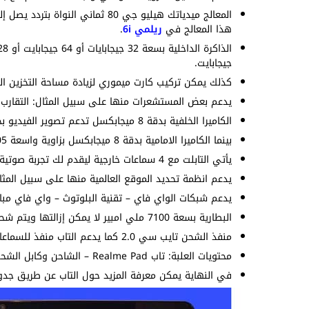
هذا المعالج في
ريلمي 6i
.
جيجابايت.
كذلك يمكن تركيب كارت ميموري لزيادة مساحة التخزين ال
يدعم بعض المستشعرات منها على سبيل المثال: التقارب –
الكاميرا الخلفية بدقة 8 ميجابكسل تدعم تصوير الفيديو بجودة 1080p@30fps.
بينما الكاميرا الامامية بدقة 8 ميجابكسل بزاوية واسعة 105 درجة وتدعم تصوير الفيديو 1080p@30fps.
يأتي التابلت مع 4 سماعات خارجية ليقدم لك تجربة صوتية أفضل ويدعم بعض التقينات التي تعمل على تحسين الصوت.
يدعم انظمة تحديد الموقع العالمية منها على سبيل المث
يدعم شبكات الواي فاي – تقنية البلوتوث – واي فاي مبا
البطارية بسعة 7100 ملي امبير لا يمكن إزالتها ويتم شحنها بواسطة شاحن 18 واط كما تدعم الشحن العكسي 5 واط.
منفذ الشحن تايب سي 2.0 كما يدعم التاب منفذ للسماعات السلكية 3.5 ملم.
محتويات العلبة: تاب Realme Pad – الشاحن وكابل الشحن – دبوس الشريحة – الضمان والتعليمات.
في النهاية يمكن معرفة المزيد حول التاب عن طريق جدول