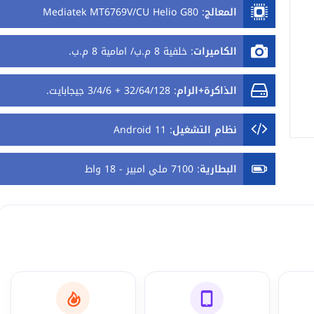
المعالج
:
Mediatek MT6769V/CU Helio G80
الكاميرات
:
خلفية 8 م.ب/ امامية 8 م.ب.
الذاكرة+الرام
:
32/64/128 + 3/4/6 جيجابايت.
نظام التشغيل
:
Android 11
البطارية
:
7100 ملي امبير - 18 واط