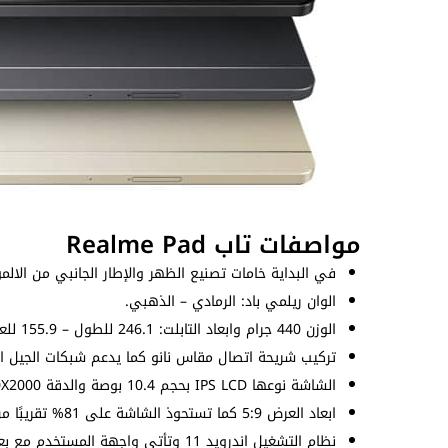
مواصفات تاب Realme Pad
في البداية خامات تصنيع الظهر والإطار الجانبي من الالمون
الوان ريلمي باد: الرمادي – الذهبي.
الوزن 440 جرام وابعاد التابلت: 246.1 للطول – 155.9 للعرض – 6.9 للسُمك (ملم).
تركيب شريحة اتصال مقاس نانو كما يدعم شبكات الجيل الرا
الشاشة نوعها IPS LCD بحجم 10.4 بوصة والدقة 1200X2000 بيكسل بكثافة بيكسلات 224 بيكسل لكل بوصة.
ابعاد العرض 5:9 كما تستحوذ الشاشة على 81% تقريبًا من الواجهة الامامية ويصل السطوع إلى 360nits.
نظام التشغيل اندرويد 11 وتأتي واجهة المستخدم مع بعض المزايا الخاصة بالأجهزة اللوحية واستغلال الشاشة الكبيرة.