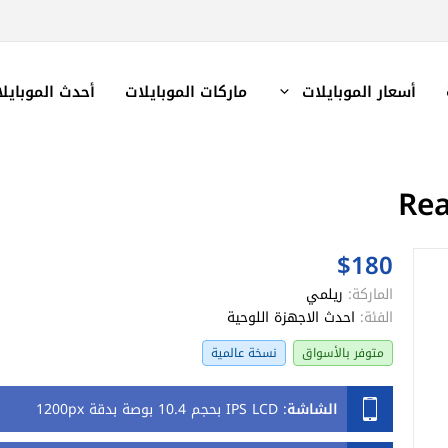
أسعار الموبايلات
ماركات الموبايلات
أحدث الموبايل
$180
الماركة:
ريلمي
الفئة:
احدث الاجهزة اللوحية
متوفر بالأسواق
نسخة عالمية
الشاشة
:
IPS LCD بحجم 10.4 بوصة بدقة 1200px