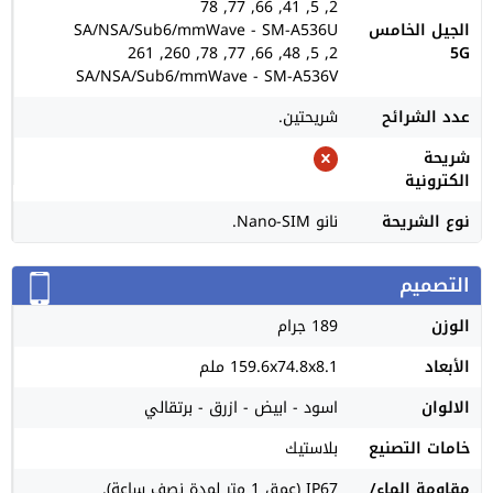
2, 5, 41, 66, 77, 78
الجيل الخامس
SA/NSA/Sub6/mmWave - SM-A536U
2, 5, 48, 66, 77, 78, 260, 261
5G
SA/NSA/Sub6/mmWave - SM-A536V
عدد الشرائح
شريحتين.
شريحة
الكترونية
نوع الشريحة
نانو Nano-SIM.
التصميم
الوزن
189 جرام
الأبعاد
159.6x74.8x8.1 ملم
الالوان
اسود - ابيض - ازرق - برتقالي
خامات التصنيع
بلاستيك
مقاومة الماء/
IP67 (عمق 1 متر لمدة نصف ساعة).