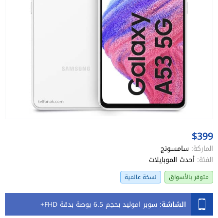
$399
الماركة:
سامسونج
الفئة:
أحدث الموبايلات
متوفر بالأسواق
نسخة عالمية
الشاشة
:
سوبر اموليد بحجم 6.5 بوصة بدقة FHD+