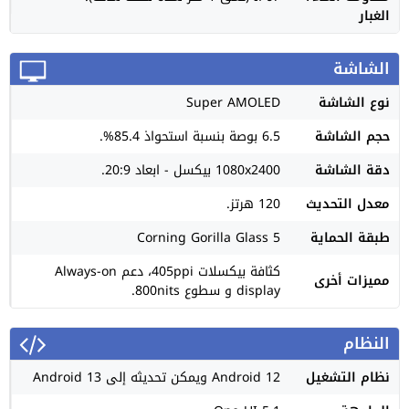
الغبار
الشاشة
نوع الشاشة
Super AMOLED
حجم الشاشة
6.5 بوصة بنسبة استحواذ 85.4%.
دقة الشاشة
1080x2400 بيكسل - ابعاد 20:9.
معدل التحديث
120 هرتز.
طبقة الحماية
Corning Gorilla Glass 5
كثافة بيكسلات 405ppi، دعم Always-on
مميزات أخرى
display و سطوع 800nits.
النظام
نظام التشغيل
Android 12 ويمكن تحديثه إلى Android 13