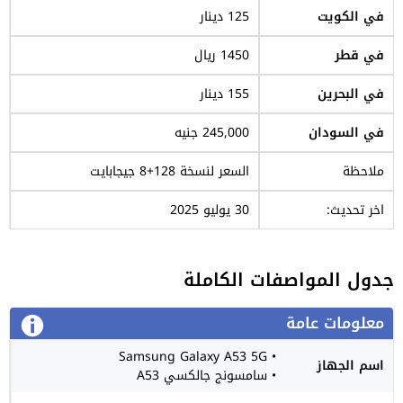
في الكويت
125 دينار
في قطر
1450 ريال
في البحرين
155 دينار
في السودان
245,000 جنيه
ملاحظة
السعر لنسخة 128+8 جيجابايت
اخر تحديث:
30 يوليو 2025
جدول المواصفات الكاملة
معلومات عامة
• Samsung Galaxy A53 5G
اسم الجهاز
• سامسونج جالكسي A53