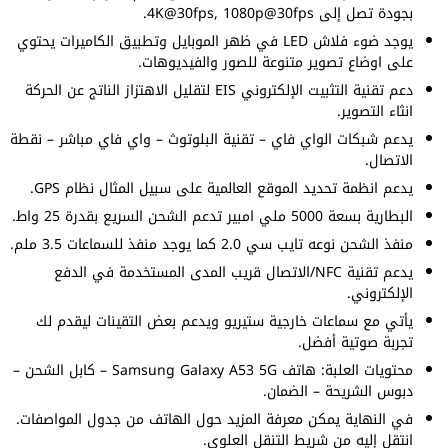
بجودة تصل إلى 4K@30fps, 1080p@30fps.
يوجد ضوء فلاش LED في ظهر الموبايل وتطبيق الكاميرات يحتوي
على اوضاع تصوير متنوعة للصور والفيديوهات.
دعم تقنية التثبيت الإلكتروني EIS لتقليل الاهتزاز الناتج عن الحركة
انثاء التصوير.
يدعم شبكات الواي فاي – تقنية البلوتوث – واي فاي مباشر – نقطة
الاتصال.
يدعم انظمة تحديد الموقع العالمية على سبيل المثال نظام GPS.
البطارية بسعة 5000 ملي امبير تدعم الشحن السريع بقدرة 25 واط.
منفذ الشحن نوعه تايب سي 2.0 كما يوجد منفذ للسماعات 3.5 ملم.
يدعم تقنية NFC/الاتصال قريب المدى المستخدمة في الدفع
الإلكتروني.
يأتي مع سماعات خارجية ستيريو ويدعم بعض التقينات ليقدم لك
تجربة صوتية أفضل.
محتويات العلبة: هاتف Samsung Galaxy A53 5G – كابل الشحن –
دبوس الشريحة – الضمان.
في النهاية يمكن معرفة المزيد حول الهاتف من جدول المواصفات.
انتقل إليه من شريط التنقل العلوي.