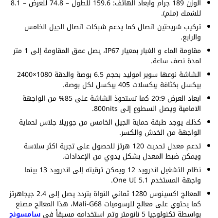
الوزن 189 جرام وابعاد الهاتف: 159.6 للطول – 74.8 للعرض – 8.1
للسُمك (ملم).
تركيب شريحتين اتصال كما يدعم شبكات اتصال الجيل الخامس
والرابع.
مقاومة الماء و الغبار بمعيار IP67، يصل عمق المقاومة إلى 1 متر
لمدة نصف ساعة.
الشاشة نوعها سوبر اموليد بحجم 6.5 بوصة والدقة 1080×2400
بيكسل بكثافة بيكسلات 405 بيكسل لكل بوصة.
ابعاد العرض 20:9 كما تستحوذ الشاشة على 85% من الواجهة
الامامية ويصل السطوع إلى 800nits.
كذلك يوجد طبقة حماية الجيل الخامس من جوريلا جلاس لحماية
الواجهة من الخدش والكسر.
تدعم معدل تحديث 120 هرتز للحصول على تجربة اكثر سلاسة
ويمكن ضبط المعدل بشكل يدوي من الإعدادات.
نظام التشغيل اندرويد 12 ويمكن ترقيته إلى اندرويد 13 بينما
واجهة المستخدم One UI 5.1.
المعالج اكسينوس 1280 ثماني النواة بتردد يصل إلى 2.4 جيجاهرتز
كما يحتوي على معالج للرسوميات Mali-G68، هذا المعالج مصنع
بواسطة تكنولوجيا 5 نانومتر وتم استخدامه مسبقاً في
سامسونج