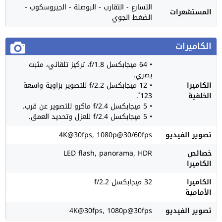
التسارع - التقارب - البوصلة - الجيروسكوب -
المستشعرات
الضغط الجوي
الكاميرات
• 64 ميجابكسل f/1.8، تركيز تلقائي، مثبت
بصري.
الكاميرا
• 12 ميجابكسل f/2.2 للتصوير بزاوية واسعة
الخلفية
123˚.
• 5 ميجابكسل f/2.4 ماكرو للتصوير عن قرب.
• 5 ميجابكسل f/2.4 للعزل وتحديد العمق.
تصوير الفيديو
4K@30fps, 1080p@30/60fps
خصائص
LED flash, panorama, HDR
الكاميرا
الكاميرا
32 ميجابكسل f/2.2
الأمامية
تصوير الفيديو
4K@30fps, 1080p@30fps