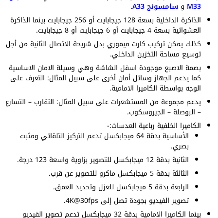
M33
و
سامسونج A33
.
الذاكرة الداخلية بسعة 128 جيجابايت أو 256 جيجابايت بينما الذاكرة
العشوائية بسعة 4 جيجابايت أو 6 جيجابايت أو 8 جيجابايت.
كذلك يمكن تركيب كارت ميموري بدل شريحة الاتصال الثانية من أجل
توسيع مساحة التخزين الداخلي.
بصمة الاصبع موجودة اسفل الشاشة وهي وسيلة الامان الاساسية
كما يدعم الجهاز وسائل أمان أخرى على سبيل المثال: التعرف على
الوجه بواسطة الكاميرا الامامية.
يدعم مجموعة من المستشعرات على سبيل المثال: التقارب – التسارع
– البوصلة – الجيروسكوب.
الكاميرا الخلفية رباعية العدسات:-
الأساسية بدقة 64 ميجابكسل تدعم التركيز التلقائي ومثبت
بصري.
الثانية بدقة 12 ميجابكسل للتصوير بزاوية واسعة 123 درجة.
الثالثة بدقة 5 ميجابكسل ماكرو للتصوير عن قرب.
الرابعة بدقة 5 ميجابكسل للعزل وتحديد العمق.
تصوير الفيديو بجودة تصل إلى 4K@30fps.
بينما الكاميرا الامامية بدقة 32 ميجابكسل تدعم تصوير الفيديو