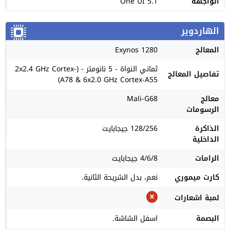
الواجهة
One UI 5.1
الهاردوير
المعالج
Exynos 1280
ثماني النواة - 5 نانومتر - (2x2.4 GHz Cortex-
تفاصيل المعالج
A78 & 6x2.0 GHz Cortex-A55)
معالج
Mali-G68
الرسومات
الذاكرة
128/256 جيجابايت
الداخلية
الرامات
4/6/8 جيجابايت
كارت ميموري
نعم، بدل الشريحة الثانية.
لمبة اشعارات
البصمة
اسفل الشاشة.