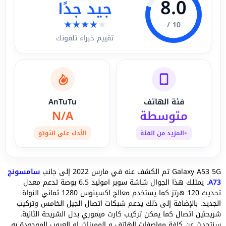
8.0
جيد جدًا
★
★
★
★
★
10 /
تقييم خبراء تلفونك
فئة الهاتف
AnTuTu
متوسطة
N/A
+المزيد من الفئة
الأداء على انتوتو
Galaxy A53 5G تم الكشف عنه في مارس 2022 إلى جانب
سامسونج
A73
. يمتلك هذا الجوال شاشة سوبر اموليد 6.5 بوصة تدعم معدل
تحديث 120 هرتز كما يستخدم معالج اكسينوس 1280 ثماني النواة
الجديد. بالإضافة إلى ذلك يدعم شبكات اتصال الجيل الخامس وتركيب
شريحتين اتصال كما يمكن تركيب كارت ميموري بدل الشريحة الثانية.
سنتحدث عن كافة مواصفات الهاتف و المميزات او العيوب الموجودة به