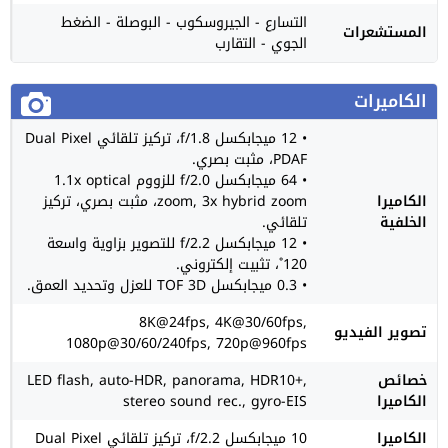
التسارع - الجيروسكوب - البوصلة - الضغط
المستشعرات
الجوي - التقارب
الكاميرات
• 12 ميجابكسل f/1.8، تركيز تلقائي Dual Pixel
PDAF، مثبت بصري.
• 64 ميجابكسل f/2.0 للزووم 1.1x optical
الكاميرا
zoom, 3x hybrid zoom، مثبت بصري، تركيز
الخلفية
تلقائي.
• 12 ميجابكسل f/2.2 للتصوير بزاوية واسعة
120˚، تثبيت إلكتروني.
• 0.3 ميجابكسل TOF 3D للعزل وتحديد العمق.
8K@24fps, 4K@30/60fps,
تصوير الفيديو
1080p@30/60/240fps, 720p@960fps
خصائص
LED flash, auto-HDR, panorama, HDR10+,
الكاميرا
stereo sound rec., gyro-EIS
الكاميرا
10 ميجابكسل f/2.2، تركيز تلقائي Dual Pixel