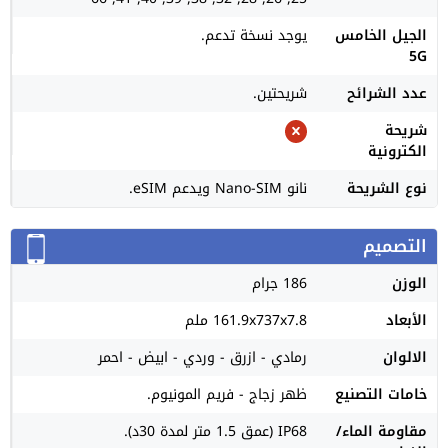
الجيل الخامس
يوجد نسخة تدعم.
5G
عدد الشرائح
شريحتين.
شريحة
الكترونية
نوع الشريحة
نانو Nano-SIM ويدعم eSIM.
التصميم
الوزن
186 جرام
الأبعاد
161.9x737x7.8 ملم
الالوان
رمادي - ازرق - وردي - ابيض - احمر
خامات التصنيع
ظهر زجاج - فريم المونيوم.
مقاومة الماء/
IP68 (عمق 1.5 متر لمدة 30د).