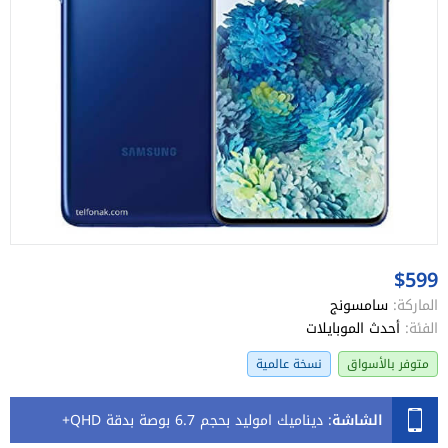
$599
الماركة:
سامسونج
الفئة:
أحدث الموبايلات
متوفر بالأسواق
نسخة عالمية
الشاشة
:
ديناميك اموليد بحجم 6.7 بوصة بدقة QHD+