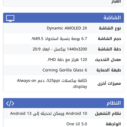
الغبار
الشاشة
نوع الشاشة
Dynamic AMOLED 2X
حجم الشاشة
6.7 بوصة بنسبة استحواذ 89.5%.
دقة الشاشة
1440x3200 بيكسل - ابعاد 20:9
معدل التحديث
120 هرتز مع دقة FHD.
طبقة الحماية
Corning Gorilla Glass 6
كثافة بيكسلات 525ppi، دعم Always-on
مميزات أخرى
display.
النظام
نظام التشغيل
Android 10 ويمكن تحديثه إلى Android 13
الواجهة
One UI 5.0