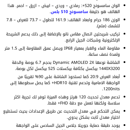
الوان سامسونج S20+: رمادي – وردي – ابيض – ازرق – احمر. هذا
الهاتف هو خليفة
سامسونج S10 بلس
.
الوزن 186 جرام وابعاد الهاتف: 161.9 للطول – 73.7 للعرض – 7.8
للسُمك (ملم).
تركيب شريحتين اتصال مقاس نانو بالإضافة إلى ذلك يدعم الشريحة
الإلكترونية وشبكات الجيل الرابع.
مقاومة الماء والغبار بمعيار IP68 ويصل عمق المقاومة إلى 1.5 متر
ولمدة نصف ساعة.
الشاشة نوعها Dynamic AMOLED 2X بحجم 6.7 بوصة والدقة
1440X3200 بيكسل بكثافة بيكسلات 525 بيكسل لكل بوصة.
أبعاد العرض 20:9 كما تستحوذ الشاشة على 90% تقريبًا من
الواجهة الامامية وتدعم تقنية HDR10+ كما يصل سطوعها إلى
1200nits.
تدعم معدل تحديث 120 هرتز وهذه الميزة توفر لك تجربة اكثر
سلاسة ولكنها تعمل مع دقة FHD+ فقط.
يمكن التحكم في معدل التحديث عن طريق الإعدادات بحيث تستطيع
اختيار معدل ثابت بشكل يدوي.
يوجد طبقة حماية جوريلا جلاس الجيل السادس على الواجهة