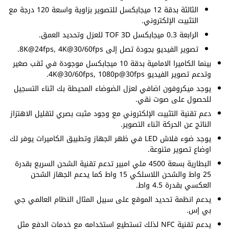
الثالثة بدقة 12 ميجابكسل للتصوير بزاوية واسعة 120 درجة مع
التثبيت الإلكتروني.
الرابعة 0.3 ميجابكسل TOF 3D للعزل وتحديد العمق.
تصوير الفيديو بجودة تصل إلى 8K@24fps, 4K@30/60fps.
بينما الكاميرا الامامية بدقة 10 ميجابكسل موجودة في ثقب صغير
وتدعم تصوير الفيديو 4K@30/60fps, 1080p@30fps.
يوجد ميكروفون اضافي لعزل الضوضاء المحيطة بك اثناء التسجيل
للحصول على صوت نقي.
دعم تقنية التثبيت الإلكتروني مع وجود مثبت بصري لتقليل الاهتزاز
الناتج عن الحركة اثناء التصوير.
يوجد ضوء فلاش LED في ظهر الجهاز وتطبيق الكاميرات يوفر لك
اوضاع تصوير متنوعة.
البطارية بسعة 4500 ملي امبير تدعم تقنية الشحن السريع بقدرة
25 واط والشحن اللاسلكي 15 واط كما يدعم الجهاز الشحن
العكسي بقدرة 4.5 واط.
يدعم انظمة تحديد الموقع على سبيل المثال النظام العالمي جي
بي إس.
يدعم تقنية NFC لذلك تستطيع استخدامه مع خدمات الدفع مثل