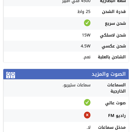
سعة البطارية
4500 ملي امبير
قدرة الشحن
25 واط
شحن سريع
شحن لاسلكي
15W
شحن عكسي
4.5W
الشاحن بالعلبة
نعم.
الصوت والمزيد
السماعات
سماعات ستيريو.
الخارجية
صوت عالي
راديو FM
مدخل سماعات
لا.