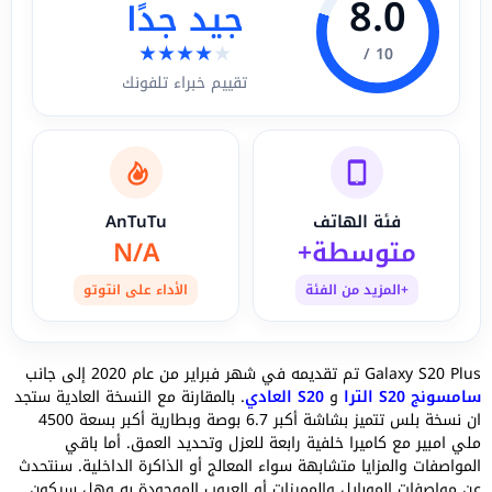
8.0
جيد جدًا
★
★
★
★
★
10 /
تقييم خبراء تلفونك
فئة الهاتف
AnTuTu
متوسطة+
N/A
+المزيد من الفئة
الأداء على انتوتو
Galaxy S20 Plus تم تقديمه في شهر فبراير من عام 2020 إلى جانب
سامسونج S20 الترا
و
S20 العادي
. بالمقارنة مع النسخة العادية ستجد
ان نسخة بلس تتميز بشاشة أكبر 6.7 بوصة وبطارية أكبر بسعة 4500
ملي امبير مع كاميرا خلفية رابعة للعزل وتحديد العمق. أما باقي
المواصفات والمزايا متشابهة سواء المعالج أو الذاكرة الداخلية. سنتحدث
عن مواصفات الموبايل والمميزات أو العيوب الموجودة به وهل سيكون