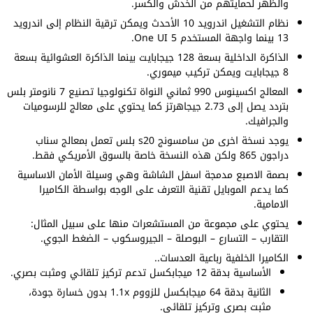
والظهر لحمايتهم من الخدش والكسر.
نظام التشغيل اندرويد 10 الأحدث ويمكن ترقية النظام إلى اندرويد
13 بينما واجهة المستخدم One UI 5.
الذاكرة الداخلية بسعة 128 جيجابايت بينما الذاكرة العشوائية بسعة
8 جيجابايت ويمكن تركيب ميموري.
المعالج اكسينوس 990 ثماني النواة تكنولوجيا تصنيع 7 نانومتر بلس
بتردد يصل إلى 2.73 جيجاهرتز كما يحتوي على معالج للرسوميات
والجرافيك.
يوجد نسخة اخرى من سامسونج s20 بلس تعمل بمعالج سناب
دراجون 865 ولكن هذه النسخة خاصة بالسوق الأمريكي فقط.
بصمة الاصبع مدمجة اسفل الشاشة وهي وسيلة الأمان الاساسية
كما يدعم الموبايل تقنية التعرف على الوجه بواسطة الكاميرا
الامامية.
يحتوي على مجموعة من المستشعرات منها على سبيل المثال:
التقارب – التسارع – البوصلة – الجيروسكوب – الضغط الجوي.
الكاميرا الخلفية رباعية العدسات..
الأساسية بدقة 12 ميجابكسل تدعم تركيز تلقائي ومثبت بصري.
الثانية بدقة 64 ميجابكسل للزووم 1.1x بدون خسارة جودة،
مثبت بصري وتركيز تلقائي.