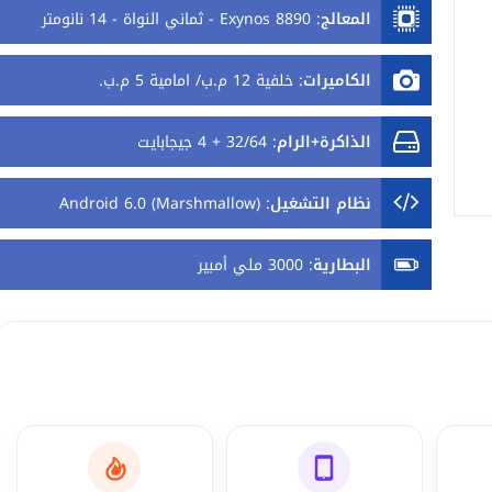
المعالج
:
Exynos 8890 - ثماني النواة - 14 نانومتر
الكاميرات
:
خلفية 12 م.ب/ امامية 5 م.ب.
الذاكرة+الرام
:
32/64 + 4 جيجابايت
نظام التشغيل
:
Android 6.0 (Marshmallow)
البطارية
:
3000 ملي أمبير