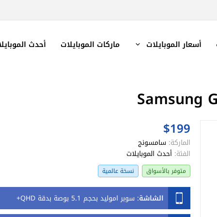
أسعار الموبايلات
ماركات الموبايلات
أحدث الموبايل
$199
الماركة:
سامسونج
الفئة:
أحدث الموبايلات
متوفر بالأسواق
نسخة عالمية
الشاشة
:
سوبر اموليد بحجم 5.1 بوصة بدقة QHD+