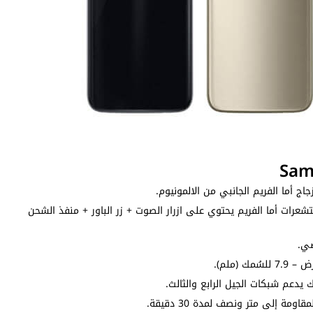
اج أما الفريم الجانبي من الالمونيوم.
عرات أما الفريم يحتوي على ازرار الصوت + زر الباور + منفذ الشحن