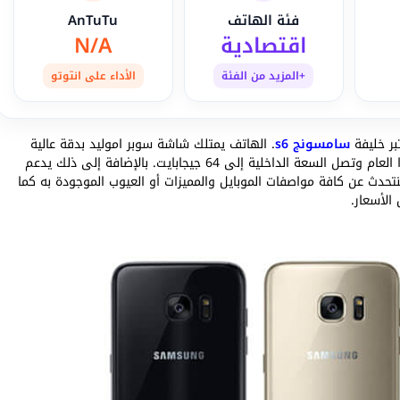
فئة الهاتف
AnTuTu
اقتصادية
N/A
+المزيد من الفئة
الأداء على انتوتو
سامسونج s6
. الهاتف يمتلك شاشة سوبر اموليد بدقة عالية
ومتوفر منه نسخة ايدج. يستخدم معالج اكسينوس الرائد لهذا العام وتصل السعة الداخلية إلى 64 جيجابايت. بالإضافة إلى ذلك يدعم
حدث عن كافة مواصفات الموبايل والمميزات أو العيوب الموجودة به كما
الأسعار.