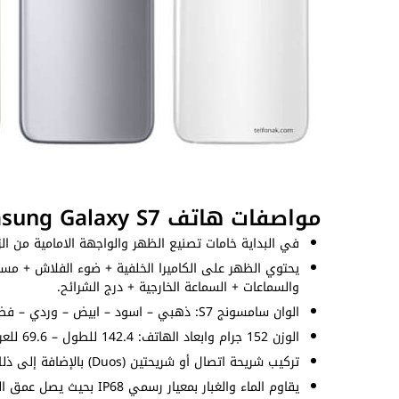
مواصفات هاتف Samsung Galaxy S7
في البداية خامات تصنيع الظهر والواجهة الامامية من الزج
يحتوي الظهر على الكاميرا الخلفية + ضوء الفلاش + مستش
والسماعات + السماعة الخارجية + درج الشرائح.
الوان سامسونج S7: ذهبي – اسود – ابيض – وردي – فضي.
الوزن 152 جرام وابعاد الهاتف: 142.4 للطول – 69.6 للعرض – 7.9 للسُمك (ملم).
تركيب شريحة اتصال أو شريحتين (Duos) بالإضافة إلى ذلك يدعم شبكات الجيل الرابع والثالث.
يقاوم الماء والغبار بمعيار رسمي IP68 بحيث يصل عمق المقاومة إلى متر ونصف لمدة 30 دقيقة.