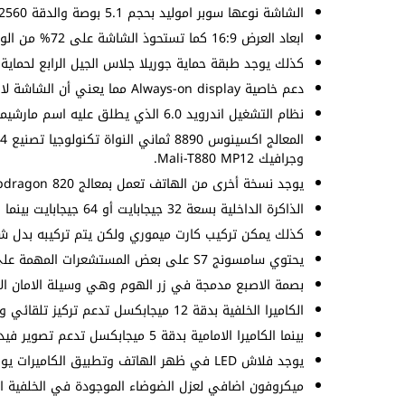
الشاشة نوعها سوبر اموليد بحجم 5.1 بوصة والدقة 1440X2560 بيكسل بكثافة بيكسلات 577 بكسل لكل بوصة.
ابعاد العرض 16:9 كما تستحوذ الشاشة على 72% من الواجهة الامامية.
كذلك يوجد طبقة حماية جوريلا جلاس الجيل الرابع لحماي
دعم خاصية Always-on display مما يعني أن الشاشة لا تنطفىء ويتم عرض المعلومات المهمة على شاشة القفل اثناء السكون.
نظام التشغيل اندرويد 6.0 الذي يطلق عليه اسم مارشيملو ويمكن ترقية النظام إلى إصدار 8.0 اوريو.
وجرافيك Mali-T880 MP12.
يوجد نسخة أخرى من الهاتف تعمل بمعالج Snapdragon 820 ولكنها ليست نسخة الشرق الأوسط.
الذاكرة الداخلية بسعة 32 جيجابايت أو 64 جيجابايت بينما الذاكرة العشوائية رام بسعة 4 جيجابايت.
كذلك يمكن تركيب كارت ميموري ولكن يتم تركيبه بدل شريح
يحتوي سامسونج S7 على بعض المستشعرات المهمة على سبيل المثال: التقارب – التسارع – البوصلة.
بصمة الاصبع مدمجة في زر الهوم وهي وسيلة الامان الا
الكاميرا الخلفية بدقة 12 ميجابكسل تدعم تركيز تلقائي ومثبت بصري كما تدعم تصوير فيديو 4K@30fps.
بينما الكاميرا الامامية بدقة 5 ميجابكسل تدعم تصوير فيديو بجودة 1440P.
يوجد فلاش LED في ظهر الهاتف وتطبيق الكاميرات يوفر لك اوضاع تصوير متنوعة.
ميكروفون اضافي لعزل الضوضاء الموجودة في الخلفية اثن