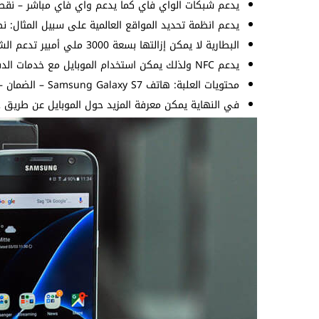
يدعم شبكات الواي فاي كما يدعم واي فاي مباشر – نقطة 
يدعم انظمة تحديد المواقع العالمية على سبيل المثال: 
البطارية لا يمكن إزالتها بسعة 3000 ملي أمبير تدعم الشحن السريع 15 واط والشحن اللاسلكي.
يدعم NFC ولذلك يمكن استخدام الموبايل مع خدمات الدفع الإلكترونية مثل سامسونج Pay.
محتويات العلبة: هاتف Samsung Galaxy S7 – الضمان – الشاحن – السماعات – التعليمات.
في النهاية يمكن معرفة المزيد حول الموبايل عن طريق ج