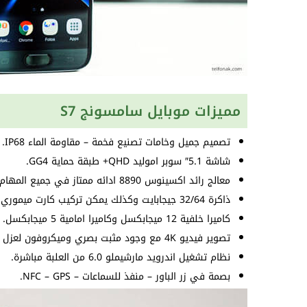
مميزات موبايل سامسونج S7
تصميم جميل وخامات تصنيع فخمة – مقاومة الماء IP68.
شاشة 5.1″ سوبر اموليد QHD+ طبقة حماية GG4.
معالج رائد اكسينوس 8890 ادائه ممتاز في جميع المهام.
ذاكرة 32/64 جيجابايت وكذلك يمكن تركيب كارت ميموري.
كاميرا خلفية 12 ميجابكسل وكاميرا امامية 5 ميجابكسل.
تصوير فيديو 4K مع وجود مثبت بصري وميكروفون لعزل الضجيج.
نظام تشغيل اندرويد مارشيملو 6.0 من العلبة مباشرة.
بصمة في زر الباور – منفذ للسماعات – NFC – GPS.