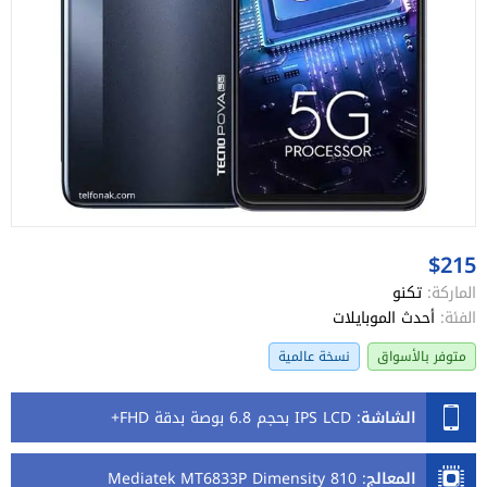
$215
الماركة:
تكنو
الفئة:
أحدث الموبايلات
متوفر بالأسواق
نسخة عالمية
الشاشة
:
IPS LCD بحجم 6.8 بوصة بدقة FHD+
المعالج
:
Mediatek MT6833P Dimensity 810