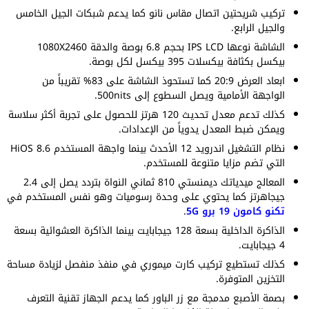
تركيب شريحتين اتصال مقاس نانو كما يدعم شبكات الجيل الخامس
والجيل الرابع.
الشاشة نوعها IPS LCD بحجم 6.8 بوصة والدقة 1080X2460
بيكسل بكثافة بيكسلات 395 بيكسل لكل بوصة.
ابعاد العرض 20:9 كما تستحوذ الشاشة على 83% تقريباً من
الواجهة الأمامية ويصل السطوع إلى 500nits.
كذلك تدعم معدل تحديث 120 هرتز للحصول على تجربة أكثر سلاسة
ويمكن ضبط المعدل يدوياً من الإعدادات.
نظام التشغيل اندرويد 12 الأحدث بينما واجهة المستخدم HiOS 8.6
التي تضم مزايا متنوعة للمستخدم.
المعالج ميدياتك ديمنستي 810 ثماني النواة بتردد يصل إلى 2.4
جيجاهرتز كما يحتوي على وحدة رسوميات وهو نفس المستخدم في
تكنو كامون 19 برو 5G
.
الذاكرة الداخلية بسعة 128 جيجابايت بينما الذاكرة العشوائية بسعة
4 جيجابايت.
كذلك تستطيع تركيب كارت ميموري في منفذ منفصل لزيادة مساحة
التخزين المتوفرة.
بصمة الأصبع مدمجة مع زر الباور كما يدعم الجهاز تقنية التعرف