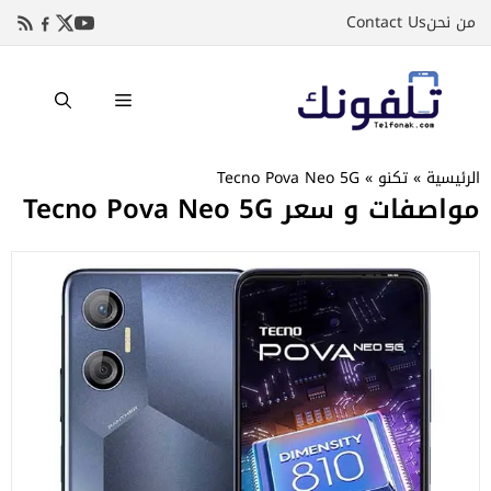
نتقل
من نحن
Contact Us
لى
لمحتوى
القائمة
الرئيسية
»
تكنو
»
Tecno Pova Neo 5G
مواصفات و سعر Tecno Pova Neo 5G