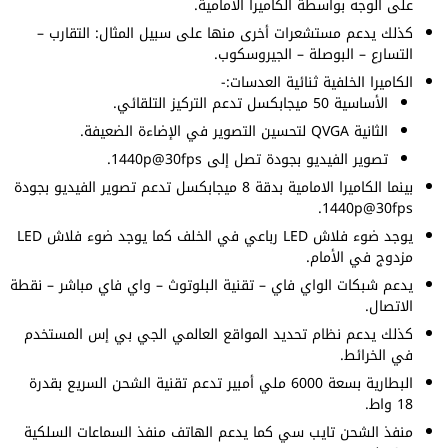
على الوجه بواسطة الكاميرا الامامية.
كذلك يدعم مستشعرات أخرى منها على سبيل المثال: التقارب –
التسارع – البوصلة – الجيروسكوب.
الكاميرا الخلفية ثنائية العدسات:-
الأساسية 50 ميجابكسل تدعم التركيز التلقائي.
الثانية QVGA لتحسين التصوير في الإضاءة الضعيفة.
تصوير الفيديو بجودة تصل إلى 1440p@30fps.
بينما الكاميرا الامامية بدقة 8 ميجابكسل تدعم تصوير الفيديو بجودة
1440p@30fps.
يوجد ضوء فلاش LED رباعي في الخلف كما يوجد ضوء فلاش LED
مزدوج في الأمام.
يدعم شبكات الواي فاي – تقنية البلوتوث – واي فاي مباشر – نقطة
الاتصال.
كذلك يدعم نظام تحديد المواقع العالمي الجي بي إس المستخدم
في الخرائط.
البطارية بسعة 6000 ملي أمبير تدعم تقنية الشحن السريع بقدرة
18 واط.
منفذ الشحن تايب سي كما يدعم الهاتف منفذ السماعات السلكية