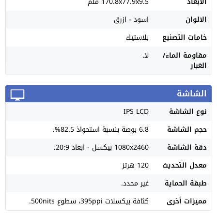
الأبعاد
170.8x77.9x9.5 ملم
الالوان
اسود - ازرق
خامات التصنيع
بلاستيك
مقاومة الماء/
لا.
الغبار
الشاشة
نوع الشاشة
IPS LCD
حجم الشاشة
6.8 بوصة بنسبة استحواذ 82.5%.
دقة الشاشة
1080x2460 بيكسل - ابعاد 20:9.
معدل التحديث
120 هرتز
طبقة الحماية
غير محدد.
مميزات أخرى
كثافة بيكسلات 395ppi، سطوع 500nits.