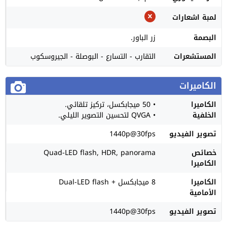
لمبة اشعارات
البصمة
زر الباور.
المستشعرات
التقارب - التسارع - البوصلة - الجيروسكوب
الكاميرات
الكاميرا
• 50 ميجابكسل، تركيز تلقائي.
الخلفية
• QVGA لتحسين التصوير الليلي.
تصوير الفيديو
1440p@30fps
خصائص
Quad-LED flash, HDR, panorama
الكاميرا
الكاميرا
8 ميجابكسل + Dual-LED flash
الأمامية
تصوير الفيديو
1440p@30fps