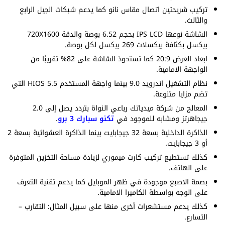
تركيب شريحتين اتصال مقاس نانو كما يدعم شبكات الجيل الرابع
والثالث.
الشاشة نوعها IPS LCD بحجم 6.52 بوصة والدقة 720X1600
بيكسل بكثافة بيكسلات 269 بيكسل لكل بوصة.
ابعاد العرض 20:9 كما تستحوذ الشاشة على 82% تقريبًا من
الواجهة الامامية.
نظام التشغيل اندرويد 9.0 بينما واجهة المستخدم HIOS 5.5 التي
تضم مزايا متنوعة.
المعالج من شركة ميدياتك رباعي النواة بتردد يصل إلى 2.0
جيجاهرتز ومشابه للموجود في
تكنو سبارك 3 برو
.
الذاكرة الداخلية بسعة 32 جيجابايت بينما الذاكرة العشوائية بسعة 2
أو 3 جيجابايت.
كذلك تستطيع تركيب كارت ميموري لزيادة مساحة التخزين المتوفرة
على الهاتف.
بصمة الاصبع موجودة في ظهر الموبايل كما يدعم تقنية التعرف
على الوجه بواسطة الكاميرا الامامية.
كذلك يدعم مستشعرات أخرى منها على سبيل المثال: التقارب –
التسارع.