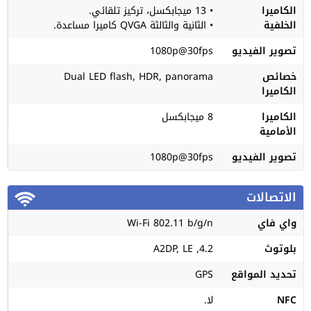
الكاميرا
• 13 ميجابكسل، تركيز تلقائي.
الخلفية
• الثانية والثالثة QVGA كاميرا مساعدة.
تصوير الفيديو
1080p@30fps
خصائص
Dual LED flash, HDR, panorama
الكاميرا
الكاميرا
8 ميجابكسل
الأمامية
تصوير الفيديو
1080p@30fps
الاتصالات
واي فاي
Wi-Fi 802.11 b/g/n
بلوتوث
4.2, A2DP, LE
تحديد المواقع
GPS
NFC
لا.