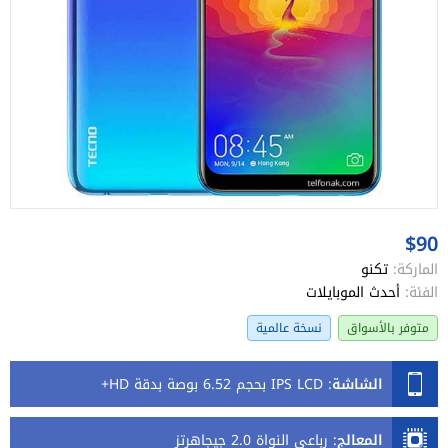
$90
الماركة:
تكنو
الفئة:
أحدث الموبايلات
متوفر بالأسواق
نسخة عالمية
الشاشة
:
IPS LCD بحجم 6.52 بوصة بدقة HD+
المعالج
:
رباعي النواة 2.0 جيجاهرتز