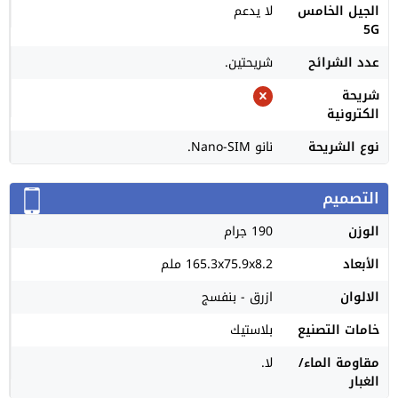
الجيل الخامس
لا يدعم
5G
عدد الشرائح
شريحتين.
شريحة
الكترونية
نوع الشريحة
نانو Nano-SIM.
التصميم
الوزن
190 جرام
الأبعاد
165.3x75.9x8.2 ملم
الالوان
ازرق - بنفسج
خامات التصنيع
بلاستيك
مقاومة الماء/
لا.
الغبار