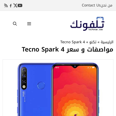
نتقل
من نحن
Contact Us
لى
لمحتوى
القائمة
الرئيسية
»
تكنو
»
Tecno Spark 4
مواصفات و سعر Tecno Spark 4