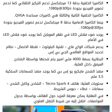
الكاميرا الخلفية بدقة 13 ميجابكسل تدعم التركيز التلقائي كما تدعم
تصوير الفيديو بجودة 1080p@30fps.
الكاميرا الخلفية الثانية والثالثة هي كاميرات مساعدة QVGA.
بينما الكاميرا الامامية بدقة 8 ميجابكسل تدعم تصوير الفيديو بجودة
1080p@30fps.
يوجد ضوء فلاش LED في ظهر الموبايل كما يوجد ضوء فلاش LED
في الأمام.
يدعم شبكات الواي فاي – تقنية البلوتوث – نقطة الاتصال – نظام
تحديد المواقع العالمي الجي بي إس.
البطارية بسعة 4000 ملي امبير يتم شحنها بواسطة الشاحن
المرفق داخل العلبة.
منفذ الشحن مايكرو يو إس بي كما يوجد منفذ للسماعات السلكية
3.5 ملم.
محتويات العلبة: هاتف Tecno Spark 4 – الشاحن وكابل الشحن –
سماعات – غطاء – دبوس الشريحة.
في النهاية يمكن معرفة المزيد حول الهاتف بواسطة جدول
المواصفات. انتقل إليه من شريط التنقل العلوي.