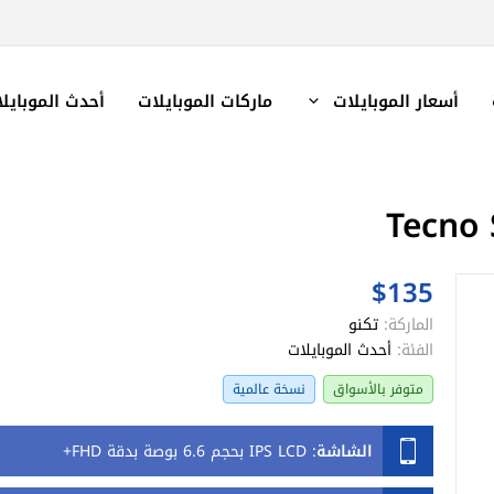
أسعار الموبايلات
ماركات الموبايلات
أحدث الموبايل
$135
الماركة:
تكنو
الفئة:
أحدث الموبايلات
متوفر بالأسواق
نسخة عالمية
الشاشة
:
IPS LCD بحجم 6.6 بوصة بدقة FHD+