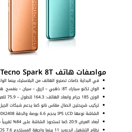
مواصفات هاتف Tecno Spark 8T
في البداية خامات تصنيع الهاتف من البلاستيك بينما الواج
الوان تكنو سبارك 8T: ذهبي – ازرق – سيان – بنفسج. هذا الهاتف هو خليفة
الوزن 185 جرام وابعاد الهاتف: 164.3 للطول – 75.9 للعرض – 8.9 للسُمك (ملم).
تركيب شريحتين اتصال مقاس نانو كما يدعم شبكات الجيل ال
الشاشة نوعها IPS LCD بحجم 6.6 بوصة والدقة 1080X2408 بيكسل بكثافة بيكسلات 400 بيكسل لكل بوصة.
أبعاد العرض 20:9 كما تستحوذ الشاشة على 84% تقريباً من الواجهة الأمامية.
نظام التشغيل اندرويد 11 بينما واجهة المستخدم HiOS 7.6 التي تضم مزايا متنوعة.