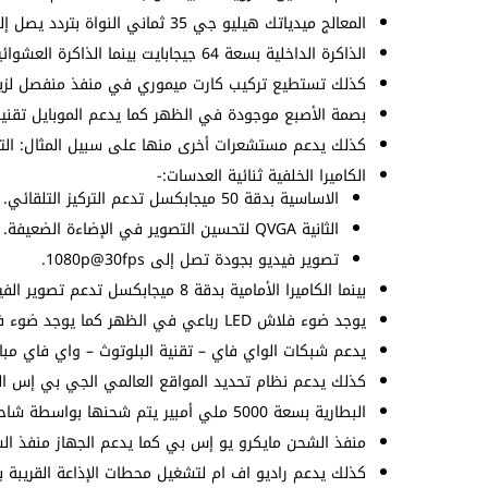
المعالج ميدياتك هيليو جي 35 ثماني النواة بتردد يصل إلى 2.3 جيجاهرتز وهو نفس الموجود في
الذاكرة الداخلية بسعة 64 جيجابايت بينما الذاكرة العشوائية بسعة 4 جيجابايت.
كذلك تستطيع تركيب كارت ميموري في منفذ منفصل لزياد
بصمة الأصبع موجودة في الظهر كما يدعم الموبايل تقنية
كذلك يدعم مستشعرات أخرى منها على سبيل المثال: التقا
الكاميرا الخلفية ثنائية العدسات:-
الاساسية بدقة 50 ميجابكسل تدعم التركيز التلقائي.
الثانية QVGA لتحسين التصوير في الإضاءة الضعيفة.
تصوير فيديو بجودة تصل إلى 1080p@30fps.
بينما الكاميرا الأمامية بدقة 8 ميجابكسل تدعم تصوير الفيديو بجودة 1080p@30fps.
يوجد ضوء فلاش LED رباعي في الظهر كما يوجد ضوء فلاش LED مزدوج في الأمام.
يدعم شبكات الواي فاي – تقنية البلوتوث – واي فاي مبا
كذلك يدعم نظام تحديد المواقع العالمي الجي بي إس ا
البطارية بسعة 5000 ملي أمبير يتم شحنها بواسطة شاحن 10 واط مرفق في العلبة.
منفذ الشحن مايكرو يو إس بي كما يدعم الجهاز منفذ السماعات 
كذلك يدعم راديو اف ام لتشغيل محطات الإذاعة القريبة بد