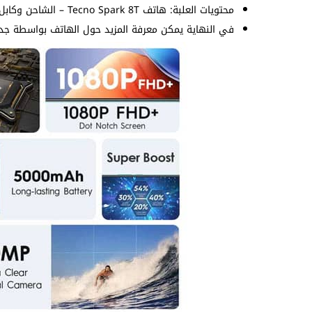
محتويات العلبة: هاتف Tecno Spark 8T – الشاحن وكابل الشحن – سماعات – غطاء – دبوس الشريحة.
في النهاية يمكن معرفة المزيد حول الهاتف بواسطة جدول