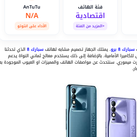
فئة الهاتف
AnTuTu
اقتصادية
N/A
+المزيد من الفئة
الأداء على انتوتو
سبارك 8 برو
. يمتلك الجهاز تصميم مشابه لهاتف
سبارك 8
الذي تحدثنا
جم 6.6 بوصة بتصميم النوتش للكاميرا الأمامية. بالإضافة إلى ذلك يستخدم معالج ثماني النواة يدعم
رت ميموري. سنتحدث عن مواصفات الهاتف والمميزات او العيوب الموجودة به
ر.