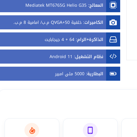
المعالج
:
Mediatek MT6765G Helio G35
الكاميرات
:
خلفية 50+QVGA م.ب/ امامية 8 م.ب.
الذاكرة+الرام
:
64 + 4 جيجابايت
نظام التشغيل
:
Android 11
البطارية
:
5000 ملي امبير