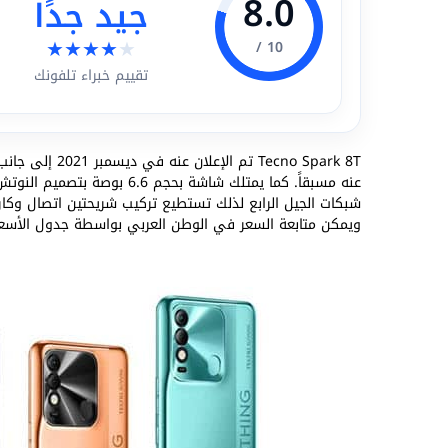
8.0
جيد جدًا
★
★
★
★
★
10 /
تقييم خبراء تلفونك
Tecno Spark 8T تم الإعلان عنه في ديسمبر 2021 إلى جانب
عنه مسبقاً. كما يمتلك شاشة بح
شبكات الجيل الرابع لذلك تستطيع تركيب شريحتين اتصال وكا
ويمكن متابعة السعر في الوطن العربي بواسطة جدول الأسعا