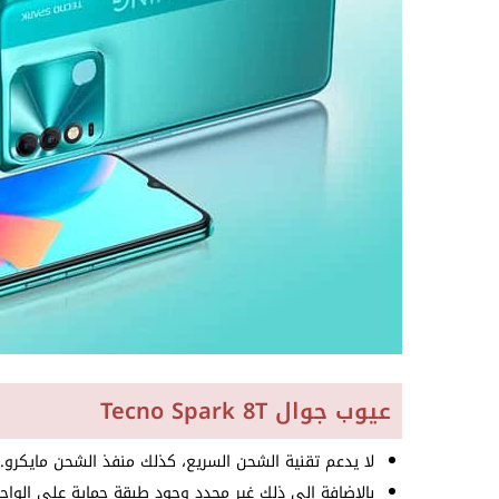
عيوب جوال Tecno Spark 8T
لا يدعم تقنية الشحن السريع، كذلك منفذ الشحن مايكرو.
بالإضافة إلى ذلك غير محدد وجود طبقة حماية على الواج