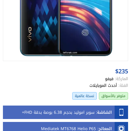
$235
الماركة:
فيفو
الفئة:
أحدث الموبايلات
متوفر بالأسواق
نسخة عالمية
الشاشة
:
سوبر اموليد بحجم 6.38 بوصة بدقة FHD+
المعالج
:
Mediatek MT6768 Helio P65