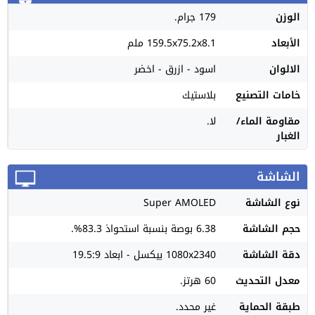
الوزن
179 جرام.
الأبعاد
159.5x75.2x8.1 ملم
الالوان
اسود - ازرق - اخضر
خامات التصنيع
بلاستيك
مقاومة الماء/
لا.
الغبار
الشاشة
نوع الشاشة
Super AMOLED
حجم الشاشة
6.38 بوصة بنسبة استحواذ 83.3%.
دقة الشاشة
1080x2340 بيكسل - ابعاد 19.5:9
معدل التحديث
60 هرتز.
طبقة الحماية
غير محدد.