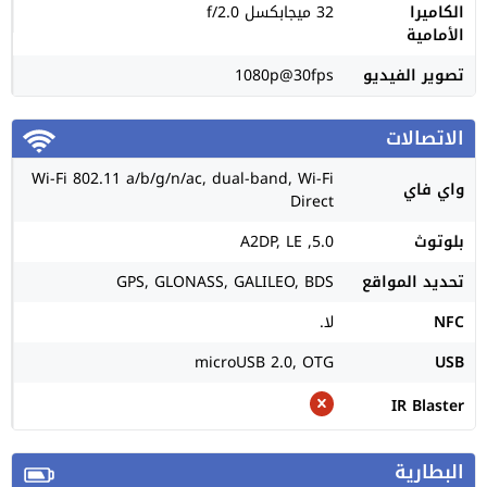
الكاميرا
32 ميجابكسل f/2.0
الأمامية
تصوير الفيديو
1080p@30fps
الاتصالات
Wi-Fi 802.11 a/b/g/n/ac, dual-band, Wi-Fi
واي فاي
Direct
بلوتوث
5.0, A2DP, LE
تحديد المواقع
GPS, GLONASS, GALILEO, BDS
NFC
لا.
microUSB 2.0, OTG
USB
IR Blaster
البطارية