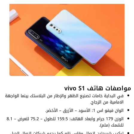
مواصفات هاتف vivo S1
في البداية خامات تصنيع الظهر والإطار من البلاستك بينما الواجهة
الامامية من الزجاج.
الوان فيفو اس 1: الأسود – الأزرق – الأخضر.
الوزن 179 جرام وابعاد الهاتف: 159.5 للطول – 75.2 للعرض – 8.1
للسُمك (ملم).
تركيب شريحتين اتصال مقاس نانو كما يدعم شبكات اتصال الجيل