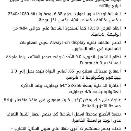
الرابع والثالث.
الشاشة نوعها سوبر اموليد بحجم 6.38 بوصة والدقة 1080×2340
بيكسل بكثافة بيكسلات 404 بيكسل لكل بوصة.
ابعاد العرض 19.5:9 كما تستحوذ الشاشة على حوالي 84% من
الواجهة الامامية.
تدعم الشاشة تقنية Always-on display لعرض المعلومات
الاساسية في حالة السكون.
نظام التشغيل اندرويد 9.0 الأحدث وقت صدور الهاتف بينما واجهة
المستخدم Funtouch 9.
المعالج ميدياتك هيليو بي 65، ثماني النواة بتردد يصل إلى 2.0
جيجاهرتز وتكنولوجيا 12 نانومتر.
الذاكرة الداخلية بسعة 64/128/256 جيجابايت بينما الذاكرة
العشوائية بسعة 4/6 جيجابايت.
علاوة على ذلك يمكن تركيب كارت ميموري في منفذ منفصل لزيادة
مساحة التخزين المتاحة.
بصمة الأصبع مدمجة اسفل الشاشة كما يدعم الجهاز تقنية التعرف
على الوجه بواسطة الكاميرا.
كذلك يدعم مستشعرات أخرى منها على سبيل المثال: التقارب –