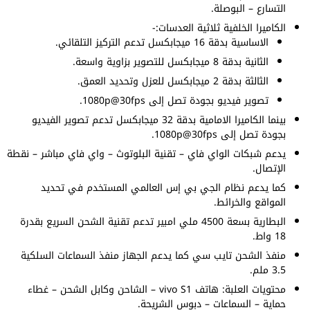
التسارع – البوصلة.
الكاميرا الخلفية ثلاثية العدسات:-
الاساسية بدقة 16 ميجابكسل تدعم التركيز التلقائي.
الثانية بدقة 8 ميجابكسل للتصوير بزاوية واسعة.
الثالثة بدقة 2 ميجابكسل للعزل وتحديد العمق.
تصوير فيديو بجودة تصل إلى 1080p@30fps.
بينما الكاميرا الامامية بدقة 32 ميجابكسل تدعم تصوير الفيديو
بجودة تصل إلى 1080p@30fps.
يدعم شبكات الواي فاي – تقنية البلوتوث – واي فاي مباشر – نقطة
الإتصال.
كما يدعم نظام الجي بي إس العالمي المستخدم في تحديد
المواقع والخرائط.
البطارية بسعة 4500 ملي امبير تدعم تقنية الشحن السريع بقدرة
18 واط.
منفذ الشحن تايب سي كما يدعم الجهاز منفذ السماعات السلكية
3.5 ملم.
محتويات العلبة: هاتف vivo S1 – الشاحن وكابل الشحن – غطاء
حماية – السماعات – دبوس الشريحة.