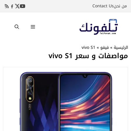
نتقل
من نحن
Contact Us
لى
لمحتوى
القائمة
الرئيسية
»
فيفو
»
vivo S1
مواصفات و سعر vivo S1