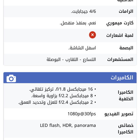
الرامات
4/6 جيجابايت.
كارت ميموري
نعم، بمنفذ منفصل.
لمبة اشعارات
البصمة
اسفل الشاشة.
المستشعرات
التسارع - التقارب - البوصلة
الكاميرات
• 16 ميجابكسل f/1.8، تركيز تلقائي.
الكاميرا
• 8 ميجابكسل f/2.2 بزاوية واسعة.
الخلفية
• 2 ميجابكسل f/2.4 للعزل وتحديد العمق.
تصوير الفيديو
1080p@30fps
خصائص
LED flash, HDR, panorama
الكاميرا