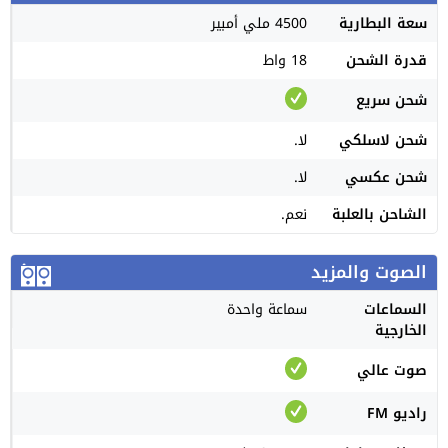
سعة البطارية
4500 ملي أمبير
قدرة الشحن
18 واط
شحن سريع
شحن لاسلكي
لا.
شحن عكسي
لا.
الشاحن بالعلبة
نعم.
الصوت والمزيد
السماعات
سماعة واحدة
الخارجية
صوت عالي
راديو FM