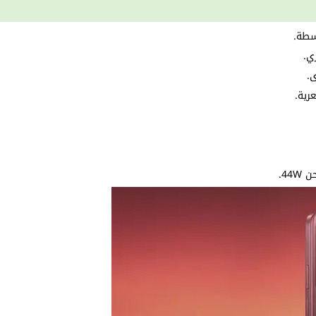
وسطة.
ي.
44.