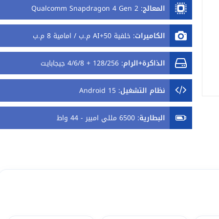
المعالج
:
Qualcomm Snapdragon 4 Gen 2
الكاميرات
:
خلفية 50+AI م.ب / امامية 8 م.ب
الذاكرة+الرام
:
128/256 + 4/6/8 جيجابايت
نظام التشغيل
:
Android 15
البطارية
:
6500 مللي امبير - 44 واط