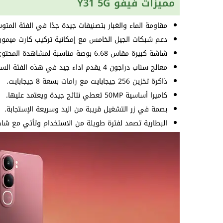
مميزات فيفو Y31 5G
مقاومة الماء والغبار بتصنيفات جيدة جدًا في الفئة المت
دعم شبكات الجيل الخامس مع إمكانية تركيب كارت ميمور
شاشة كبيرة مقاس 6.68 بوصة مناسبة لمشاهدة المحتوى.
معالج سناب دراجون 4 يقدم اداء جيد في هذه الفئة السعرية.
ذاكرة تخزين 256 جيجابايت مع رامات بسعة 8 جيجابايت.
كاميرا أساسية 50MP تعطي نتائج جيدة ويعتمد عليها.
بصمة في زر التشغيل قريبة من اليد وسريعة الإستجابة.
البطارية تصمد لفترة طويلة من الاستخدام وتأتي مع شاحن W