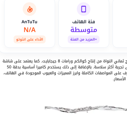
فئة الهاتف
AnTuTu
متوسطة
N/A
+المزيد من الفئة
الأداء على انتوتو
vivo Y31 5G تم إطلاقه رسميًا في نهاية 2025 ويأتي بمعالج ثماني النواة من إنتاج كوالكم ورامات 8 جيجابايت. كما يعتمد على شاشة
LCD كبيرة 6.68 بوصة وبمعدل تحديث 120 هرتز للحصول على تجربة أكثر سلاسة. بالإضافة إلى ذلك يستخدم كاميرا أساسية بدقة 50
65 مللي أمبير. دعونا نتعرف على المواصفات الكاملة وابرز المميزات والعيوب الموجودة في الهاتف،
لأسعار.