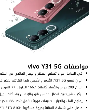
مواصفات vivo Y31 5G
في البداية، مواد تصنيع الظهر والإطار الجانبي من البلاست
الوان فيفو Y31 5G: الأحمر والأخضر، هذا الهاتف يعتبر خلفية
الوزن 209 جرام والأبعاد كاملة: 166.1 الطول، 77 العرض و8.4 السُمك (مم).
تركيب شريحتين اتصال مقاس نانو والإتصال بشبكات الجيل 
يقاوم الماء والغبار بتصنيفات قوية تشمل IP68/IP69 حيث تصل مقاومة الماء إلى 1.5 متر.
حاصل على شهادة المتانة بدرجة عسكرية MIL-STD-810H لذا يتحمل الصدمات بصورة أفضل.