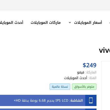
أسعار الموبايلات
ماركات الموبايلات
أحدث الموبايل
$249
الماركة:
فيفو
الفئة:
أحدث الموبايلات
متوفر بالأسواق
نسخة عالمية
الشاشة
:
IPS LCD بحجم 6.68 بوصة بدقة HD+