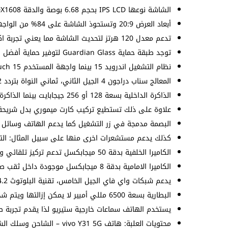
الشاشة نوعها IPS LCD بحجم 6.68 بوصة والدقة 720X1608 بكسل بكثافة 264 بكسل لكل بوصة.
أبعاد العرض 20:9 وتستحوذ الشاشة على 84% من الواجهة الأمامية بحافة سفلية كبيرة.
تدعم معدل 120 هرتز لتحديث الشاشة مما يعني تجربة اكثر سلاسة في عرض التطبيقات والألعاب.
توجد طبقة حماية Guardian Glass لتوفير حماية أفضل ضد الخدش والسقوط كما يصل سطوعها إلى حوالي 1000 شمعة.
نظام التشغيل اندرويد 15 بينما واجهة المستخدم Funtouch 15 مع مميزات الذكاء الاصطناعي.
المعالج سناب دراجون 4 الجيل الثاني، ثماني النواة بتردد 2.2 جيجاهرتز وتكنولوجيا 4 نانومتر.
الذاكرة الداخلية بسعة 128 أو 256 جيجابايت بينما الذاكرة العشوائية بسعة 4 / 6 / 8 جيجا رام.
علاوة على ذلك تستطيع تركيب كارت ميموري بدل شريحة الإ
البصمة مدمجة في زر التشغيل كما يدعم الهاتف وسائل أم
كذلك يدعم مستشعرات اخرى منها على سبيل المثال: التقا
الكاميرا الخلفية بدقة 50 ميجابكسل تدعم تركيز تلقائي ويمكنها تسجيل الفيديو 1080 بكسل.
الكاميرا الامامية بدقة 8 ميجابكسل موجودة داخل ثقب صغير ويمكنها تسجيل الفيديو 1080 بكسل.
يدعم شبكات واي فاي الجيل الخامس، تقنية البلوتوث 4.2 وانظمة تحديد المواقع العالمية منها GPS.
البطارية بسعة 6500 مللي أمبير لا يمكن إزالتها ويتم شحنها بواسطة شاحن سريع 44 واط.
يستخدم الهاتف سماعات خارجية ستيريو لذا يقدم تجربة ص
محتويات العلبة: هاتف vivo Y31 5G – الشاحن وسلك الشحن – دبوس الشريحة – غطاء الحماية – دليل سريع.