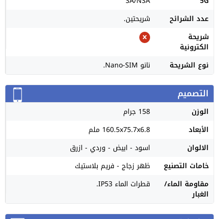
SA/NSA
5G
عدد الشرائح
شريحتين.
شريحة
الكترونية
نوع الشريحة
نانو Nano-SIM.
التصميم
الوزن
158 جرام
الأبعاد
160.5x75.7x6.8 ملم
الالوان
اسود - ابيض - وردي - ازرق
خامات التصنيع
ظهر زجاج - فريم بلاستيك
مقاومة الماء/
قطرات الماء IP53.
الغبار