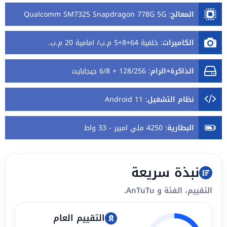
المعالج
:
Qualcomm SM7325 Snapdragon 778G 5G
الكاميرات
:
خلفية 64+8+5 م.ب/ امامية 20 م.ب.
الذاكرة+الرام
:
128/256 + 6/8 جيجابايت
نظام التشغيل
:
Android 11
البطارية
:
4250 ملي امبير - 33 واط
نبذة سريعة
التقييم، الفئة و AnTuTu.
التقييم العام