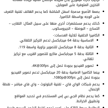
التخزين المتوفرة على الموبايل.
بصمة الأصبع مدمجة اسفل الشاشة كما يدعم الهاتف تقنية التعرف
على الوجه بواسطة الكاميرا.
كذلك يدعم مستشعرات أخرى منها على سبيل المثال: التقارب –
التسارع – البوصلة – الجيروسكوب.
الكاميرا الخلفية ثلاثية العدسات:-
الاساسية بدقة 64 ميجابكسل تدعم التركيز التلقائي.
الثانية بدقة 8 ميجابكسل للتصوير بزاوية واسعة 119.
الثالثة بدقة 5 ميجابكسل ماكرو للتصوير القريب مع تركيز
تلقائي.
تصوير الفيديو بجودة تصل إلى 4K@30fps.
بينما الكاميرا الامامية بدقة 20 ميجابكسل تدعم تصوير الفيديو
بجودة تصل إلى 1080p@30fps.
يدعم شبكات الواي فاي – تقنية البلوتوث – واي فاي مباشر – نقطة
الإتصال.
كما يدعم نظام الجي بي إس المستخدم في تحديد المواقع
وتطبيق الخرائط.
البطارية بسعة 4250 ملي امبير تدعم تقنية الشحن السريع بقدرة