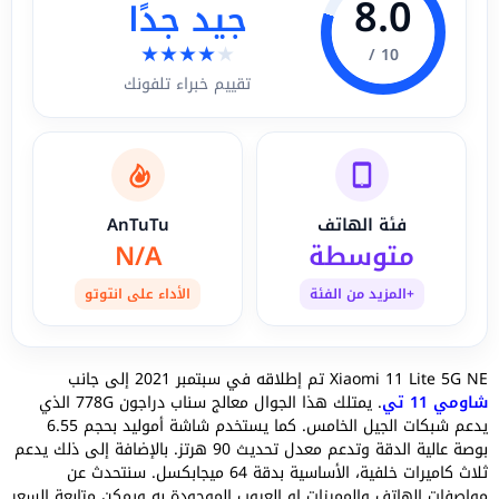
8.0
جيد جدًا
★
★
★
★
★
10 /
تقييم خبراء تلفونك
فئة الهاتف
AnTuTu
متوسطة
N/A
+المزيد من الفئة
الأداء على انتوتو
Xiaomi 11 Lite 5G NE تم إطلاقه في سبتمبر 2021 إلى جانب
شاومي 11 تي
. يمتلك هذا الجوال معالج سناب دراجون 778G الذي
يدعم شبكات الجيل الخامس. كما يستخدم شاشة أموليد بحجم 6.55
بوصة عالية الدقة وتدعم معدل تحديث 90 هرتز. بالإضافة إلى ذلك يدعم
ثلاث كاميرات خلفية، الأساسية بدقة 64 ميجابكسل. سنتحدث عن
مواصفات الهاتف والمميزات او العيوب الموجودة به ويمكن متابعة السعر