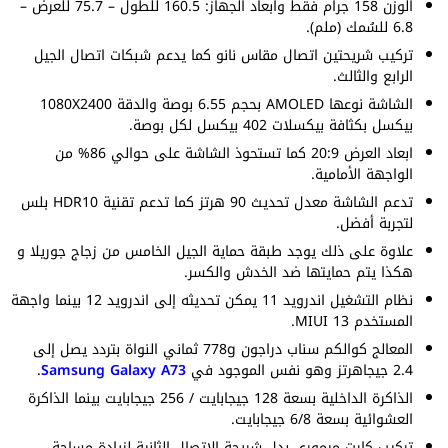
الوزن 158 جرام فقط وابعاد الجهاز: 160.5 للطول – 75.7 للعرض –
6.8 للسُمك (ملم).
تركيب شريحتين اتصال مقاس نانو كما يدعم شبكات اتصال الجيل
الرابع والثالث.
الشاشة نوعها AMOLED بحجم 6.55 بوصة والدقة 1080X2400
بيكسل بكثافة بيكسلات 402 بيكسل لكل بوصة.
ابعاد العرض 20:9 كما تستحوذ الشاشة على حوالي 86% من
الواجهة الأمامية.
تدعم الشاشة معدل تحديث 90 هرتز كما تدعم تقنية HDR10 بلس
لتجربة أفضل.
علاوة على ذلك يوجد طبقة حماية الجيل الخامس من زجاج جوريلا و
هكذا يتم حمايتها ضد الخدش والكسر.
نظام التشغيل اندرويد 11 يمكن تحديثه إلى اندرويد 12 بينما واجهة
المستخدم MIUI 13.
المعالج كوالكم سناب دراجون 778g ثماني النواة بتردد يصل إلى
2.4 جيجاهرتز وهو نفس الموجود في
Samsung Galaxy A73
.
الذاكرة الداخلية بسعة 128 جيجابايت / 256 جيجابايت بينما الذاكرة
العشوائية بسعة 6/8 جيجابايت.
تركيب كارت ميموري بدل شريحة الإتصال الثانية لزيادة مساحة