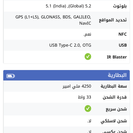
بلوتوث
5.2 (Global), 5.1 (India)
GPS (L1+L5), GLONASS, BDS, GALILEO,
تحديد المواقع
NavIC
NFC
نعم.
USB Type-C 2.0, OTG
USB
IR Blaster
البطارية
سعة البطارية
4250 ملي امبير
قدرة الشحن
33 واط
شحن سريع
شحن لاسلكي
لا.
شحن عكسي
لا.