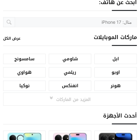
ابحث عن هاتف:
ماركات الموبايلات
عرض الكل
ابل
شاومي
سامسونج
اوبو
ريلمي
هواوي
هونر
انفنكس
نوكيا
المزيد من الماركات
أحدث الأجهزة