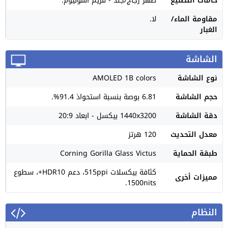
خامات التصنيع
ظهر زجاج/جلد - فريم المونيوم.
مقاومة الماء/
لا.
الغبار
الشاشة
نوع الشاشة
AMOLED 1B colors
حجم الشاشة
6.81 بوصة بنسبة استحواذ 91.4%.
دقة الشاشة
1440x3200 بيكسل - ابعاد 20:9
معدل التحديث
120 هرتز
طبقة الحماية
Corning Gorilla Glass Victus
كثافة بيكسلات 515ppi، دعم HDR10+، سطوع
مميزات أخرى
1500nits.
النظام