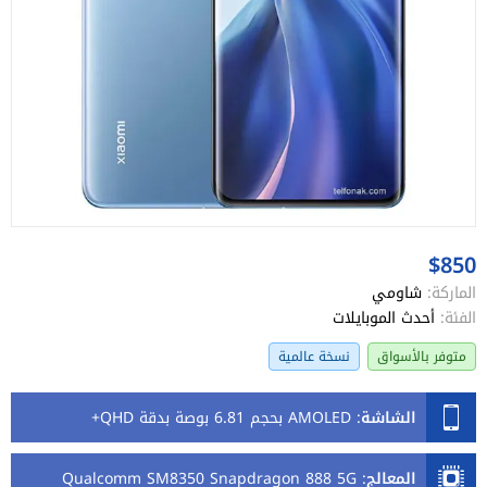
$850
الماركة:
شاومي
الفئة:
أحدث الموبايلات
متوفر بالأسواق
نسخة عالمية
الشاشة
:
AMOLED بحجم 6.81 بوصة بدقة QHD+
المعالج
:
Qualcomm SM8350 Snapdragon 888 5G