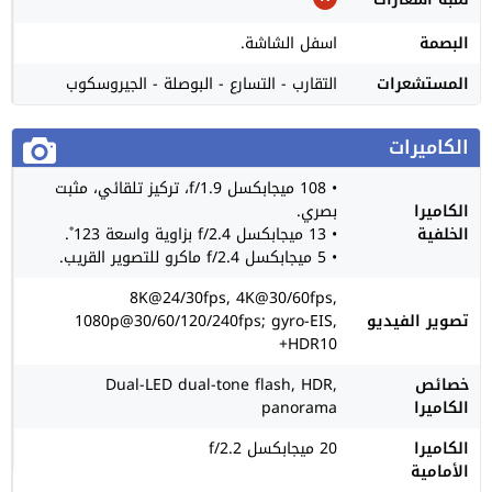
البصمة
اسفل الشاشة.
المستشعرات
التقارب - التسارع - البوصلة - الجيروسكوب
الكاميرات
• 108 ميجابكسل f/1.9، تركيز تلقائي، مثبت
الكاميرا
بصري.
الخلفية
• 13 ميجابكسل f/2.4 بزاوية واسعة 123˚.
• 5 ميجابكسل f/2.4 ماكرو للتصوير القريب.
8K@24/30fps, 4K@30/60fps,
تصوير الفيديو
1080p@30/60/120/240fps; gyro-EIS,
HDR10+
خصائص
Dual-LED dual-tone flash, HDR,
الكاميرا
panorama
الكاميرا
20 ميجابكسل f/2.2
الأمامية