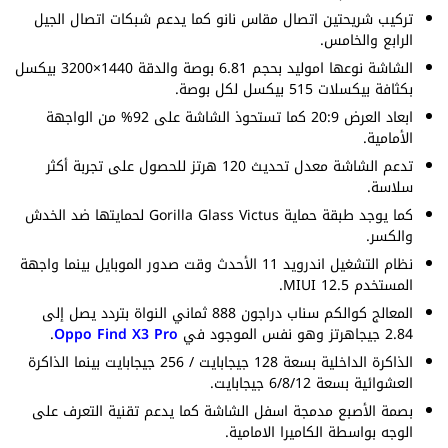
تركيب شريحتين اتصال مقاس نانو كما يدعم شبكات اتصال الجيل
الرابع والخامس.
الشاشة نوعها اموليد بحجم 6.81 بوصة والدقة 1440×3200 بيكسل
بكثافة بيكسلات 515 بيكسل لكل بوصة.
ابعاد العرض 20:9 كما تستحوذ الشاشة على 92% من الواجهة
الأمامية.
تدعم الشاشة معدل تحديث 120 هرتز للحصول على تجربة أكثر
سلاسة.
كما يوجد طبقة حماية Gorilla Glass Victus لحمايتها ضد الخدش
والكسر.
نظام التشغيل اندرويد 11 الأحدث وقت صدور الموبايل بينما واجهة
المستخدم MIUI 12.5.
المعالج كوالكم سناب دراجون 888 ثماني النواة بتردد يصل إلى
2.84 جيجاهرتز وهو نفس الموجود في
Oppo Find X3 Pro
.
الذاكرة الداخلية بسعة 128 جيجابايت / 256 جيجابايت بينما الذاكرة
العشوائية بسعة 6/8/12 جيجابايت.
بصمة الأصبع مدمجة اسفل الشاشة كما يدعم تقنية التعرف على
الوجه بواسطة الكاميرا الامامية.