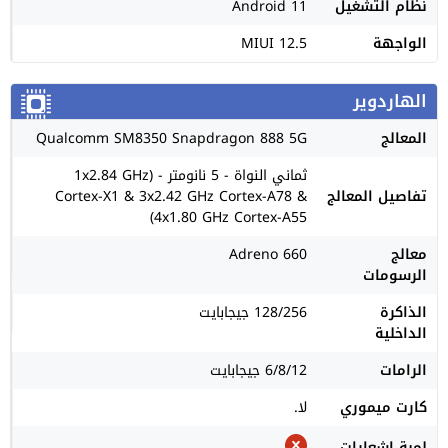
نظام التشغيل
Android 11
الواجهة
MIUI 12.5
الهاردوير
المعالج
Qualcomm SM8350 Snapdragon 888 5G
ثماني النواة - 5 نانومتر - (1x2.84 GHz
تفاصيل المعالج
Cortex-X1 & 3x2.42 GHz Cortex-A78 &
4x1.80 GHz Cortex-A55)
معالج
Adreno 660
الرسومات
الذاكرة
128/256 جيجابايت
الداخلية
الرامات
6/8/12 جيجابايت
كارت ميموري
لا.
لمبة اشعارات