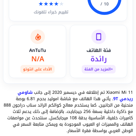
★
★
★
★
★
10 /
تقييم خبراء تلفونك
فئة الهاتف
AnTuTu
رائدة
N/A
+المزيد من الفئة
الأداء على انتوتو
Xiaomi Mi 11 تم إطلاقه في ديسمبر 2020 إلى جانب
شاومي
ريدمي 9T
. يأتي هذا الهاتف مع شاشة اموليد بحجم 6.81 بوصة
منحنية من الجانبين. كما يستخدم معالج كوالكم الرائد سناب دراجون 888
مع ذاكرة داخلية بسعة 256 جيجابايت. بالإضافة إلى ذلك يدعم ثلاث
كاميرات خلفية، الأساسية بدقة 108 ميجابكسل. سنتحدث عن مواصفات
الهاتف والمميزات او العيوب الموجودة به ويمكن متابعة السعر في
الوطن العربي بواسطة فقرة الأسعار.