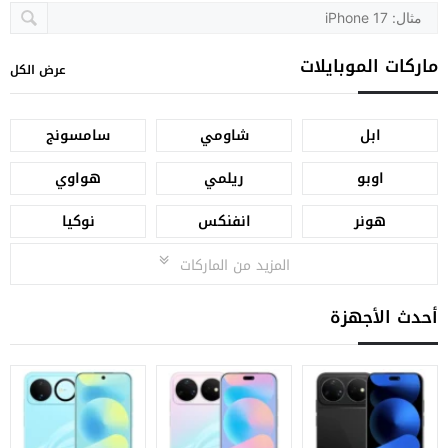
ماركات الموبايلات
عرض الكل
ابل
شاومي
سامسونج
اوبو
ريلمي
هواوي
هونر
انفنكس
نوكيا
المزيد من الماركات
أحدث الأجهزة