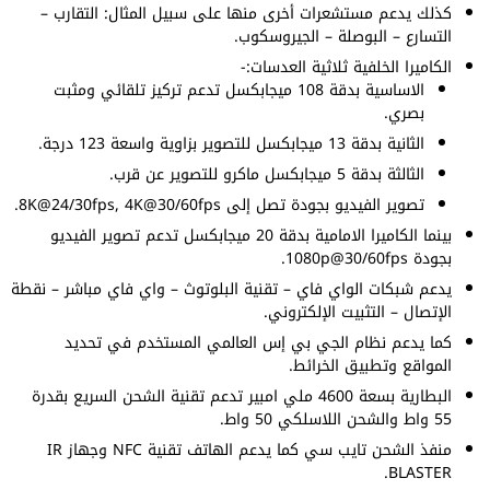
كذلك يدعم مستشعرات أخرى منها على سبيل المثال: التقارب –
التسارع – البوصلة – الجيروسكوب.
الكاميرا الخلفية ثلاثية العدسات:-
الاساسية بدقة 108 ميجابكسل تدعم تركيز تلقائي ومثبت
بصري.
الثانية بدقة 13 ميجابكسل للتصوير بزاوية واسعة 123 درجة.
الثالثة بدقة 5 ميجابكسل ماكرو للتصوير عن قرب.
تصوير الفيديو بجودة تصل إلى 8K@24/30fps, 4K@30/60fps.
بينما الكاميرا الامامية بدقة 20 ميجابكسل تدعم تصوير الفيديو
بجودة 1080p@30/60fps.
يدعم شبكات الواي فاي – تقنية البلوتوث – واي فاي مباشر – نقطة
الإتصال – التثبيت الإلكتروني.
كما يدعم نظام الجي بي إس العالمي المستخدم في تحديد
المواقع وتطبيق الخرائط.
البطارية بسعة 4600 ملي امبير تدعم تقنية الشحن السريع بقدرة
55 واط والشحن اللاسلكي 50 واط.
منفذ الشحن تايب سي كما يدعم الهاتف تقنية NFC وجهاز IR
BLASTER.