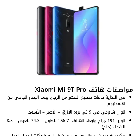
مواصفات هاتف Xiaomi Mi 9T Pro
في البداية خامات تصنيع الظهر من الزجاج بينما الإطار الجانبي من
الالمونيوم.
الوان شاومي مي 9 تي برو: الأزرق – الأحمر – الأسود.
الوزن 191 جرام وابعاد الهاتف: 156.7 للطول – 74.3 للعرض – 8.8
للسُمك (ملم).
تركيب شريحتين اتصال مقاس نانو كما يدعم شبكات اتصال الجيل