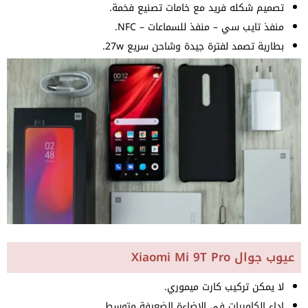
تصميم شكله فريد مع خامات تصنيع فخمة.
منفذ تايب سي – منفذ للسماعات – NFC.
بطارية تصمد لفترة جيدة وشاحن سريع 27w.
عيوب جوال Xiaomi Mi 9T Pro
لا يمكن تركيب كارت ميموري.
اداء الكاميرات في الإضاءة الضعيفة متوسط.