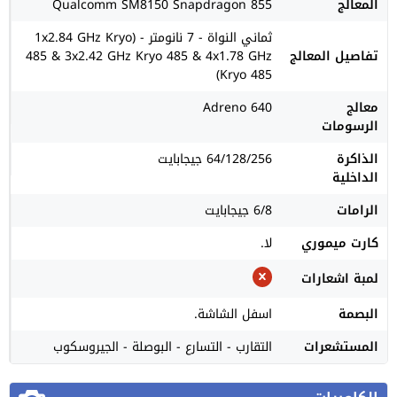
المعالج
Qualcomm SM8150 Snapdragon 855
ثماني النواة - 7 نانومتر - (1x2.84 GHz Kryo
تفاصيل المعالج
485 & 3x2.42 GHz Kryo 485 & 4x1.78 GHz
Kryo 485)
معالج
Adreno 640
الرسومات
الذاكرة
64/128/256 جيجابايت
الداخلية
الرامات
6/8 جيجابايت
كارت ميموري
لا.
لمبة اشعارات
البصمة
اسفل الشاشة.
المستشعرات
التقارب - التسارع - البوصلة - الجيروسكوب