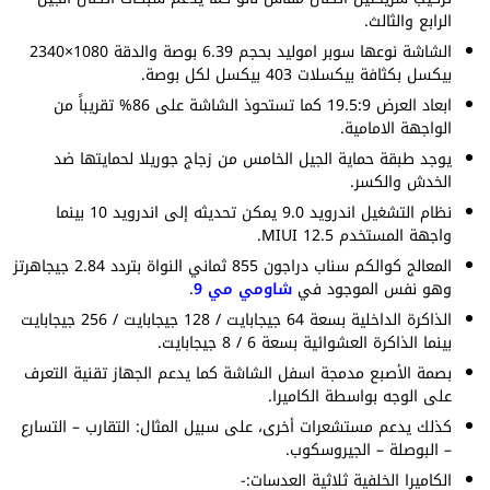
الرابع والثالث.
الشاشة نوعها سوبر اموليد بحجم 6.39 بوصة والدقة 1080×2340
بيكسل بكثافة بيكسلات 403 بيكسل لكل بوصة.
ابعاد العرض 19.5:9 كما تستحوذ الشاشة على 86% تقريباً من
الواجهة الامامية.
يوجد طبقة حماية الجيل الخامس من زجاج جوريلا لحمايتها ضد
الخدش والكسر.
نظام التشغيل اندرويد 9.0 يمكن تحديثه إلى اندرويد 10 بينما
واجهة المستخدم MIUI 12.5.
المعالج كوالكم سناب دراجون 855 ثماني النواة بتردد 2.84 جيجاهرتز
وهو نفس الموجود في
شاومي مي 9
.
الذاكرة الداخلية بسعة 64 جيجابايت / 128 جيجابايت / 256 جيجابايت
بينما الذاكرة العشوائية بسعة 6 / 8 جيجابايت.
بصمة الأصبع مدمجة اسفل الشاشة كما يدعم الجهاز تقنية التعرف
على الوجه بواسطة الكاميرا.
كذلك يدعم مستشعرات أخرى، على سبيل المثال: التقارب – التسارع
– البوصلة – الجيروسكوب.
الكاميرا الخلفية ثلاثية العدسات:-