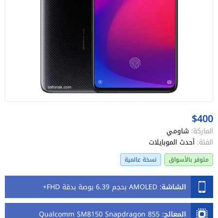
$400
الماركة:
شاومي
الفئة:
أحدث الموبايلات
متوفر بالأسواق
نسخة عالمية
الشاشة
:
AMOLED بحجم 6.39 بوصة بدقة FHD+
المعالج
:
Qualcomm SM8150 Snapdragon 855