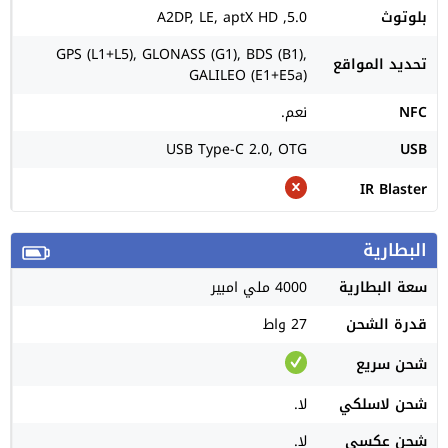
بلوتوث
5.0, A2DP, LE, aptX HD
GPS (L1+L5), GLONASS (G1), BDS (B1),
تحديد المواقع
GALILEO (E1+E5a)
NFC
نعم.
USB Type-C 2.0, OTG
USB
IR Blaster
البطارية
سعة البطارية
4000 ملي امبير
قدرة الشحن
27 واط
شحن سريع
شحن لاسلكي
لا.
شحن عكسي
لا.