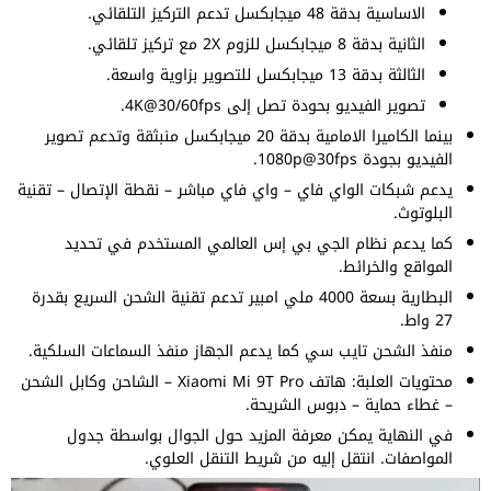
الاساسية بدقة 48 ميجابكسل تدعم التركيز التلقائي.
الثانية بدقة 8 ميجابكسل للزوم 2X مع تركيز تلقائي.
الثالثة بدقة 13 ميجابكسل للتصوير بزاوية واسعة.
تصوير الفيديو بحودة تصل إلى 4K@30/60fps.
بينما الكاميرا الامامية بدقة 20 ميجابكسل منبثقة وتدعم تصوير
الفيديو بجودة 1080p@30fps.
يدعم شبكات الواي فاي – واي فاي مباشر – نقطة الإتصال – تقنية
البلوتوث.
كما يدعم نظام الجي بي إس العالمي المستخدم في تحديد
المواقع والخرائط.
البطارية بسعة 4000 ملي امبير تدعم تقنية الشحن السريع بقدرة
27 واط.
منفذ الشحن تايب سي كما يدعم الجهاز منفذ السماعات السلكية.
محتويات العلبة: هاتف Xiaomi Mi 9T Pro – الشاحن وكابل الشحن
– غطاء حماية – دبوس الشريحة.
في النهاية يمكن معرفة المزيد حول الجوال بواسطة جدول
المواصفات. انتقل إليه من شريط التنقل العلوي.