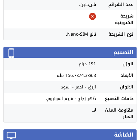
عدد الشرائح
شريحتين.
شريحة
الكترونية
نوع الشريحة
نانو Nano-SIM.
التصميم
الوزن
191 جرام
الأبعاد
156.7x74.3x8.8 ملم
الالوان
ازرق - احمر - اسود
خامات التصنيع
ظهر زجاج - فريم المونيوم.
مقاومة الماء/
لا.
الغبار
الشاشة