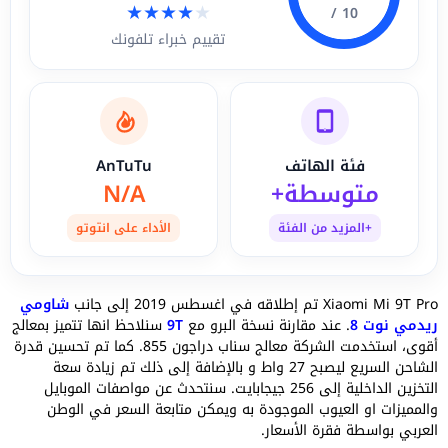
★
★
★
★
★
10 /
تقييم خبراء تلفونك
فئة الهاتف
AnTuTu
متوسطة+
N/A
+المزيد من الفئة
الأداء على انتوتو
Xiaomi Mi 9T Pro تم إطلاقه في اغسطس 2019 إلى جانب
شاومي
ريدمي نوت 8
. عند مقارنة نسخة البرو مع
9T
سنلاحظ انها تتميز بمعالج
أقوى، استخدمت الشركة معالج سناب دراجون 855. كما تم تحسين قدرة
الشاحن السريع ليصبح 27 واط و بالإضافة إلى ذلك تم زيادة سعة
التخزين الداخلية إلى 256 جيجابايت. سنتحدث عن مواصفات الموبايل
والمميزات او العيوب الموجودة به ويمكن متابعة السعر في الوطن
العربي بواسطة فقرة الأسعار.