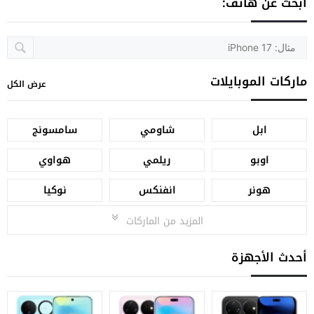
ابحث عن هاتف:
ماركات الموبايلات
عرض الكل
ابل
شاومي
سامسونج
اوبو
ريلمي
هواوي
هونر
انفنكس
نوكيا
المزيد من الماركات
أحدث الأجهزة