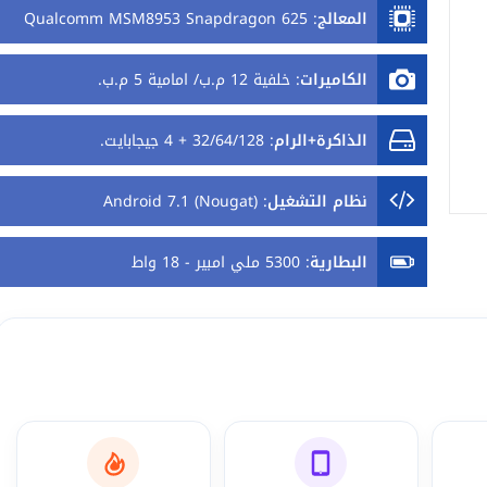
المعالج
:
Qualcomm MSM8953 Snapdragon 625
الكاميرات
:
خلفية 12 م.ب/ امامية 5 م.ب.
الذاكرة+الرام
:
32/64/128 + 4 جيجابايت.
نظام التشغيل
:
Android 7.1 (Nougat)
البطارية
:
5300 ملي امبير - 18 واط