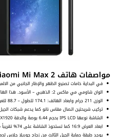
مواصفات هاتف Xiaomi Mi Max 2
في البداية خامات تصنيع الظهر والإطار الجانبي من الالمو
الوان شاومي مي ماكس 2: الذهبي – الأسود. هذا الهاتف هو خليفة
الوزن 211 جرام وابعاد الهاتف: 174.1 للطول – 88.7 للعرض – 7.6 للسُمك (ملم).
تركيب شريحتين اتصال مقاس نانو كما يدعم شبكات الجيل ال
الشاشة نوعها IPS LCD بحجم 6.44 بوصة والدقة 1080X1920 بيكسل بكثافة بيكسلات 342 بيكسل لكل بوصة.
ابعاد العرض 16:9 كما تستحوذ الشاشة على 74% تقريباً من الواجهة الامامية.
يوجد طبقة حماية الجيل الثالث من زجاج جوريلا جلاس لح