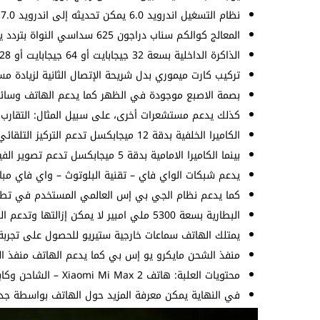
نظام التسغيل اندرويد 6.0 يمكن تحديثه إلى اندرويد 7.0 بينما واجهة المستخدم MIUI 10.
المعالج كوالكم سناب دراجون 625 سداسي النواة بتردد يصل إلى 2.0 جيجاهرتز وهو نفس الموجود في
الذاكرة الداخلية بسعة 32 جيجابايت أو 64 جيجابايت أو 128 جيجابايت بينما الذاكرة العشوائية بسعة 4 جيجابايت.
تركيب كارت ميموري بدل شريحة الإتصال الثانية لزيادة مس
بصمة الاصبع موجودة في الظهر كما يدعم الهاتف وسائل 
كذلك يدعم مستشعرات أخرى، على سبيل المثال: التقارب –
الكاميرا الخلفية بدقة 12 ميجابكسل تدعم التركيز التلقائي كما تدعم تصوير الفيديو 4K@30fps.
بينما الكاميرا الامامية بدقة 5 ميجابكسل تدعم تصوير الفيديو بجودة تصل إلى 1080p@30fps.
يدعم شبكات الواي فاي – تقنية البلوتوث – واي فاي مبا
كما يدعم نظام الجي بي إس العالمي المستخدم في تطبيق
البطارية بسعة 5300 ملي امبير لا يمكن إزالتها وتدعم الشحن السريع بقدرة 18 واط.
يمتلك الهاتف سماعات خارجية ستيريو للحصول على تجرب
منفذ الشحن مايكرو يو إس بي كما يدعم الهاتف منفذ السماعات
محتويات العلبة: هاتف Xiaomi Mi Max 2 – الشاحن وكابل الشحن – غطاء حماية – دبوس الشريحة.
في النهاية يمكن معرفة المزيد حول الهاتف بواسطة جدول