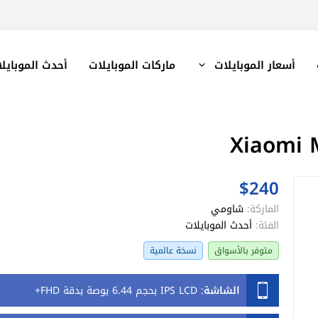
أسعار الموبايلات
ماركات الموبايلات
أحدث الموبايل
$240
الماركة:
شاومي
الفئة:
أحدث الموبايلات
متوفر بالأسواق
نسخة عالمية
الشاشة
:
IPS LCD بحجم 6.44 بوصة بدقة FHD+