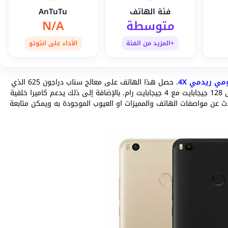
فئة الهاتف
AnTuTu
متوسطة
N/A
+المزيد من الفئة
الأداء على انتوتو
مي ريدمي 4X
. حصل هذا الهاتف على معالج سناب دراجون 625 الذي
يدعم شبكات الجيل الرابع. كما يستخدم ذاكرة داخلية تصل إلى 128 جيجابايت مع 4 جيجابايت رام. بالإضافة إلى ذلك يدعم كاميرا خلفية
امامية بدقة 5 ميجابكسل. سنتحدث عن مواصفات الهاتف والمميزات او العيوب الموجودة به ويمكن متابعة