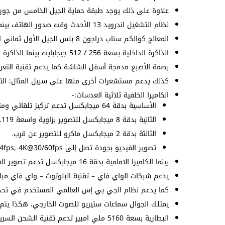
علاوة على ذلك يوجد طبقة حماية الجيل الخامس من جوري
نظام التشغيل اندرويد 13 الأحدث وقت صدور الهاتف بينما واجهة المستخدم MIUI 14.
المعالج كوالكم سناب دراجون 8 بلس الجيل الأول ثماني النواة بتردد 3.00 جيجاهرتز وهو نفس الموجود في
الذاكرة الداخلية بسعة 256 / 512 جيجابايت بينما الذاكرة العشوائية بسعة 8/12 جيجابايت.
بصمة الأصبع مدمجة أسفل الشاشة كما يدعم تقنية التعرف
كذلك يدعم مستشعرات أخرى منها على سبيل المثال: التقا
الكاميرا الخلفية ثلاثية العدسات:-
الأساسية بدقة 64 ميجابكسل تدعم تركيز تلقائي ومثبت بصري.
الثانية بدقة 8 ميجابكسل للتصوير بزاوية واسعة 119.
الثالثة بدقة 2 ميجابكسل ماكرو للتصوير عن قرب.
تصوير الفيديو بجودة تصل إلى 8K@24fps, 4K@30/60fps.
بينما الكاميرا الامامية بدقة 16 ميجابكسل تدعم تصوير الفيديو بجودة 1080p@30/60fps.
يدعم شبكات الواي فاي – تقنية البلوتوث – واي فاي مبا
كما يدعم نظام الجي بي إس العالمي المستخدم في تحديد
يمتلك الجوال سماعات ستيريو للصوت الخارجي، هكذا يتم
البطارية بسعة 5160 ملي امبير تدعم تقنية الشحن السريع بقدرة 67 واط و لاسلكي 30 واط.