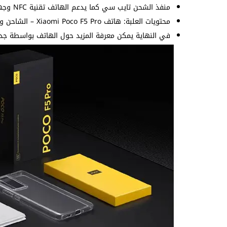
منفذ الشحن تايب سي كما يدعم الهاتف تقنية NFC وجهاز IR للتحكم في الأجهزة الذكية.
محتويات العلبة: هاتف Xiaomi Poco F5 Pro – الشاحن وكابل الشحن – غطاء حماية – دبوس الشريحة.
في النهاية يمكن معرفة المزيد حول الهاتف بواسطة جدول