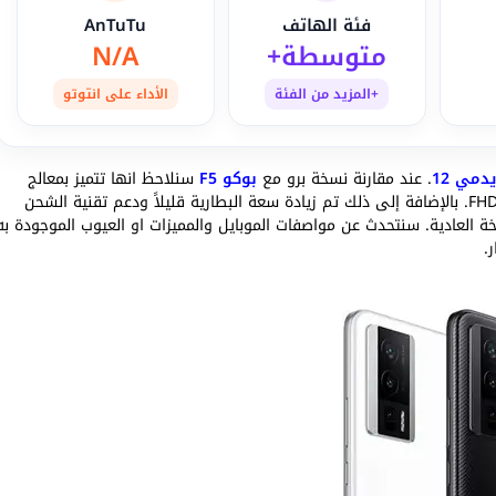
فئة الهاتف
AnTuTu
متوسطة+
N/A
+المزيد من الفئة
الأداء على انتوتو
دمي 12
. عند مقارنة نسخة برو مع
بوكو F5
سنلاحظ انها تتميز بمعالج
أقوى من كوالكم. كما تم زيادة دقة الشاشة إلى QHD بدل FHD. بالإضافة إلى ذلك تم زيادة سعة البطارية قليلاً ودعم تقنية الشحن
 العادية. سنتحدث عن مواصفات الموبايل والمميزات او العيوب الموجودة به
.