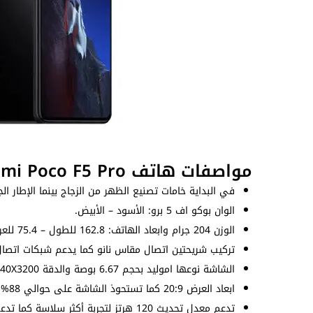
مواصفات هاتف Xiaomi Poco F5 Pro
في البداية خامات تصنيع الظهر من الزجاج بينما الإطار ال
الوان بوكو اف 5 برو: الأسود – الأبيض.
الوزن 204 جرام وابعاد الهاتف: 162.8 للطول – 75.4 للعرض – 8.6 للسُمك (ملم).
تركيب شريحتين اتصال مقاس نانو كما يدعم شبكات اتصال 
الشاشة نوعها اموليد بحجم 6.67 بوصة والدقة 1440X3200 بيكسل بكثافة بيكسلات 526 بيكسل لكل بوصة.
ابعاد العرض 20:9 كما تستحوذ الشاشة على حوالي 88% من الواجهة الامامية.
تدعم معدل تحديث 120 هرتز لتجربة أكثر سلاسة كما تدعم تقنيات HDR10+ و دولبي فيجن.