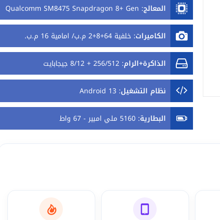
المعالج
:
Qualcomm SM8475 Snapdragon 8+ Gen
1
الكاميرات
:
خلفية 64+8+2 م.ب/ امامية 16 م.ب.
الذاكرة+الرام
:
256/512 + 8/12 جيجابايت
نظام التشغيل
:
Android 13
البطارية
:
5160 ملي امبير - 67 واط