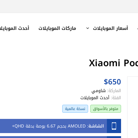
أسعار الموبايلات
ماركات الموبايلات
أحدث الموبايل
$650
الماركة:
شاومي
الفئة:
أحدث الموبايلات
متوفر بالأسواق
نسخة عالمية
الشاشة
:
AMOLED بحجم 6.67 بوصة بدقة QHD+