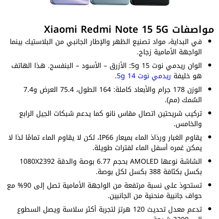
مواصفات Xiaomi Redmi Note 15 5G
في البداية، مواد تصنيع الظهر والإطار الجانبي من البلاستيك بينما
الواجهة الأمامية زجاج.
الوان ريدمي نوت 15 5g: الأزرق – الأسود – البنفسج. هذا الهاتف
هو خليفة
ريدمي نوت 14 5g
.
الوزن 178 جرام والأبعاد كاملة: 164 الطول، 75.4 العرض و7.4
السُمك (مم).
تركيب شريحتين اتصال مقاس نانو كما يدعم شبكات الجيل الرابع
والخامس.
يقاوم الغبار ورذاذ الماء بميعار IP66، لكن لا يقاوم الماء تمامًا لذا لا
يمكن غمره أسفل الماء لفترات طويلة.
الشاشة نوعها AMOLED بحجم 6.77 بوصة والدقة 1080X2392
بكسل بكثافة 388 بكسل لكل بوصة.
تستحوذ على نسبة مرتفعة من الواجهة الأمامية تصل إلى 90% مع
حواف جانبية منحنية من الجانبين.
تدعم معدل تحديث 120 هرتز لتجربة أكثر سلاسة ويصل السطوع