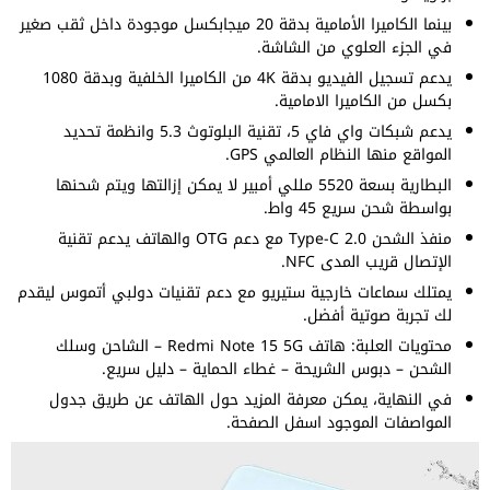
بينما الكاميرا الأمامية بدقة 20 ميجابكسل موجودة داخل ثقب صغير
في الجزء العلوي من الشاشة.
يدعم تسجيل الفيديو بدقة 4K من الكاميرا الخلفية وبدقة 1080
بكسل من الكاميرا الامامية.
يدعم شبكات واي فاي 5، تقنية البلوتوث 5.3 وانظمة تحديد
المواقع منها النظام العالمي GPS.
البطارية بسعة 5520 مللي أمبير لا يمكن إزالتها ويتم شحنها
بواسطة شحن سريع 45 واط.
منفذ الشحن Type-C 2.0 مع دعم OTG والهاتف يدعم تقنية
الإتصال قريب المدى NFC.
يمتلك سماعات خارجية ستيريو مع دعم تقنيات دولبي أتموس ليقدم
لك تجربة صوتية أفضل.
محتويات العلبة: هاتف Redmi Note 15 5G – الشاحن وسلك
الشحن – دبوس الشريحة – غطاء الحماية – دليل سريع.
في النهاية، يمكن معرفة المزيد حول الهاتف عن طريق جدول
المواصفات الموجود اسفل الصفحة.