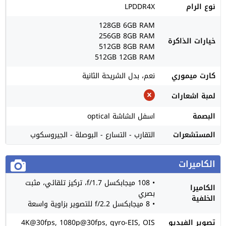
نوع الرام
LPDDR4X
128GB 6GB RAM
256GB 8GB RAM
خيارات الذاكرة
512GB 8GB RAM
512GB 12GB RAM
كارت ميموري
نعم، بدل الشريحة الثانية
لمبة اشعارات
البصمة
اسفل الشاشة optical
المستشعرات
التقارب - التسارع - البوصلة - الجيروسكوب
الكاميرات
• 108 ميجابكسل f/1.7، تركيز تلقائي، مثبت
الكاميرا
بصري
الخلفية
• 8 ميجابكسل f/2.2 للتصوير بزاوية واسعة
تصوير الفيديو
4K@30fps, 1080p@30fps, gyro-EIS, OIS