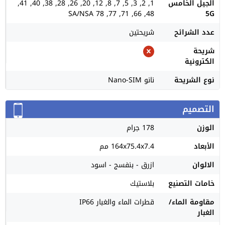
الجيل الخامس
1, 2, 3, 5, 7, 8, 12, 20, 26, 28, 38, 40, 41,
48, 66, 71, 77, 78 SA/NSA
5G
عدد الشرائح
شريحتين
شريحة
الكترونية
نوع الشريحة
نانو Nano-SIM
التصميم
الوزن
178 جرام
الأبعاد
164x75.4x7.4 مم
الالوان
ازرق - بنفسج - اسود
خامات التصنيع
بلاستيك
مقاومة الماء/
قطرات الماء والغبار IP66
الغبار