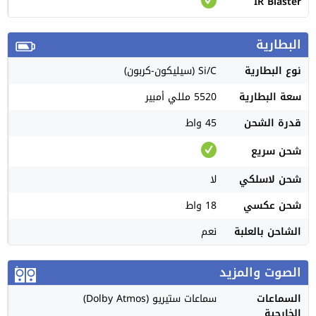
IR Blaster
البطارية
نوع البطارية
Si/C (سيليكون-كربون)
سعة البطارية
5520 مللي أمبير
قدرة الشحن
45 واط
شحن سريع
شحن لاسلكي
لا
شحن عكسي
18 واط
الشاحن بالعلبة
نعم
الصوت والمزيد
السماعات
سماعات ستيريو (Dolby Atmos)
الخارجية