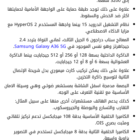
إلى 3200 شمعة.
علاوة على ذلك توجد طبقة حماية على الواجهة الأمامية لحمايتها
اكثر ضد الخدش والسقوط.
نظام التشغيل اندرويد 15 بينما واجهة المستخدم HyperOS 2 مع
مزايا الذكاء الاصطناعي.
المعالج سناب دراجون 6 الجيل الثالث، ثماني النواة بتردد 2.4
جيجاهرتز وهو نفس الموجود في
Samsung Galaxy A36 5G
.
الذاكرة الداخلية بسعة 128 أو 256 أو 512 جيجابايت بينما الذاكرة
العشوائية بسعة 6 أو 8 أو 12 جيجابايت.
علاوة على ذلك يمكن تركيب كارت ميموري بدل شريحة الإتصال
الثانية لتوسيع ذاكرة التخزين.
البصمة مدمجة اسفل الشاشة بمستشعر ضوئي وهي وسيلة الامان
الأساسية مع تقنية التعرف على الوجه.
كذلك يدعم الهاتف مستشعرات أخرى منها على سبيل المثال:
التقارب والتسارع والبوصلة والجيروسكوب.
الكاميرا الخلفية الأساسية بدقة 108 ميجابكسل تدعم تركيز تلقائي
ومثبت بصري OIS.
الكاميرا الخلفية الثانية بدقة 8 ميجابكسل تستخدم في التصوير
بزاوية واسعة.