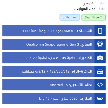
الماركة:
شاومي
الفئة:
أحدث الموبايلات
متوفر بالأسواق
نسخة عالمية
الشاشة
:
AMOLED بحجم 6.77 بوصة بدقة FHD+
المعالج
:
Qualcomm Snapdragon 6 Gen 3
الكاميرات
:
خلفية 108+8 م.ب/ امامية 20 م.ب
الذاكرة+الرام
:
128/256/512 + 6/8/12 جيجابايت
نظام التشغيل
:
Android 15
البطارية
:
5520 مللي أمبير - 45 واط