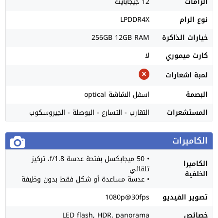
الرامات
12 جيجابايت
نوع الرام
LPDDR4X
خيارات الذاكرة
256GB 12GB RAM
كارت ميموري
لا
لمبة اشعارات
البصمة
اسفل الشاشة optical
المستشعرات
التقارب - التسارع - البوصلة - الجيروسكوب
الكاميرات
• 50 ميجابكسل بفتحة عدسة f/1.8، تركيز
الكاميرا
تلقائي
الخلفية
• عدسة مساعدة أو شكل فقط بدون وظيفة
تصوير الفيديو
1080p@30fps
خصائص
LED flash, HDR, panorama