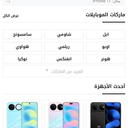
ماركات الموبايلات
عرض الكل
ابل
شاومي
سامسونج
اوبو
ريلمي
هواوي
هونر
انفنكس
نوكيا
المزيد من الماركات
أحدث الأجهزة