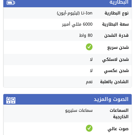
البطارية
نوع البطارية
Li-Ion (ليثيوم-أيون)
سعة البطارية
6000 مللي أمبير
قدرة الشحن
80 واط
شحن سريع
شحن لاسلكي
لا
شحن عكسي
لا
الشاحن بالعلبة
نعم
الصوت والمزيد
السماعات
سماعات ستيريو
الخارجية
صوت عالي