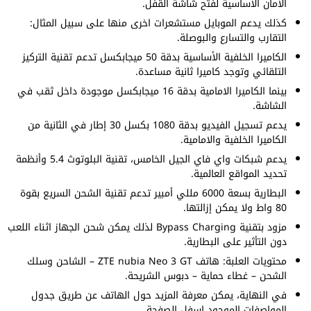
الامان الاساسية لفتح شاشة القفل.
كذلك يدعم الموبايل مستشعرات اخرى منها على سبيل المثال:
التقارب والتسارع والبوصلة.
الكاميرا الخلفية الأساسية بدقة 50 ميجابكسل تدعم تقنية التركيز
التلقائي وتوجد كاميرا ثانية مساعدة.
بينما الكاميرا الامامية بدقة 16 ميجابكسل موجودة داخل ثقب في
الشاشة.
يدعم تسجيل الفيديو بدقة 1080 بكسل 30 إطار في الثانية من
الكاميرا الخلفية والامامية.
يدعم شبكات واي فاي الجيل الخامس، تقنية البلوتوث 5.4 وأنظمة
تحديد المواقع العالمية.
البطارية بسعة 6000 مللي أمبير تدعم تقنية الشحن السريع بقوة
80 واط ولا يمكن إزالتها.
مزود بتقنية Bypass Charging لذلك يمكن شحن الجهاز اثناء اللعب
دون التأثير على البطارية.
محتويات العلبة: هاتف ZTE nubia Neo 3 GT – الشاحن وسلك
الشحن – غطاء حماية – دبوس الشريحة.
في النهاية، يمكن معرفة المزيد حول الهاتف عن طريق جدول
المواصفات الموجود اسفل الصفحة.