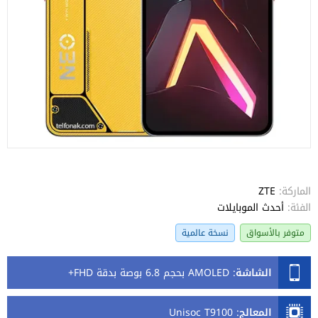
الماركة:
ZTE
الفئة:
أحدث الموبايلات
متوفر بالأسواق
نسخة عالمية
الشاشة
:
AMOLED بحجم 6.8 بوصة بدقة FHD+
المعالج
:
Unisoc T9100