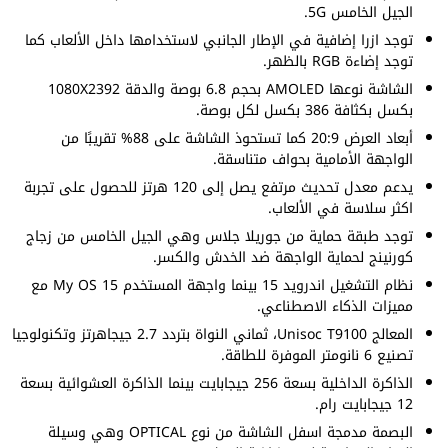
الجيل الخامس 5G.
توجد ازرا إضافية في الإطار الجانبي لاستخدامها داخل الألعاب كما
توجد إضاءة RGB بالظهر.
الشاشة نوعها AMOLED بحجم 6.8 بوصة والدقة 1080X2392
بكسل بكثافة 386 بكسل لكل بوصة.
أبعاد العرض 20:9 كما تستحوذ الشاشة على 88% تقريبًا من
الواجهة الأمامية بحواف متناسقة.
يدعم معدل تحديث مرتفع يصل إلى 120 هرتز للحصول على تجربة
اكثر سلاسة في الألعاب.
توجد طبقة حماية من جوريلا جلاس وهي الجيل الخامس من زجاج
كورنينج لحماية الواجهة ضد الخدش والكسر.
نظام التشغيل اندرويد 15 بينما واجهة المستخدم My OS 15 مع
مميزات الذكاء الاصطناعي.
المعالج Unisoc T9100، ثماني النواة بتردد 2.7 جيجاهرتز وتكنولوجيا
تصنيع 6 نانومتر الموفرة للطاقة.
الذاكرة الداخلية بسعة 256 جيجابايت بينما الذاكرة العشوائية بسعة
12 جيجابايت رام.
البصمة مدمجة اسفل الشاشة من نوع OPTICAL وهي وسيلة