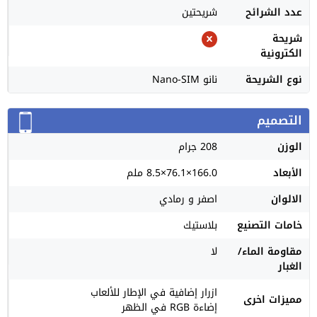
عدد الشرائح
شريحتين
شريحة
الكترونية
نوع الشريحة
نانو Nano-SIM
التصميم
الوزن
208 جرام
الأبعاد
166.0×76.1×8.5 ملم
الالوان
اصفر و رمادي
خامات التصنيع
بلاستيك
مقاومة الماء/
لا
الغبار
ازرار إضافية في الإطار للألعاب
مميزات اخرى
إضاءة RGB في الظهر