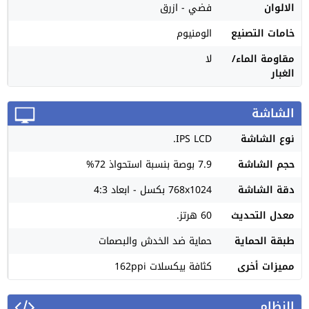
الالوان
فضي - ازرق
خامات التصنيع
الومنيوم
مقاومة الماء/
لا
الغبار
الشاشة
نوع الشاشة
IPS LCD.
حجم الشاشة
7.9 بوصة بنسبة استحواذ 72%
دقة الشاشة
768x1024 بكسل - ابعاد 4:3
معدل التحديث
60 هرتز.
طبقة الحماية
حماية ضد الخدش والبصمات
مميزات أخرى
كثافة بيكسلات 162ppi
النظام