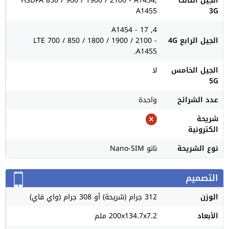
الجيل الثالث
HSDPA 850 / 900 / 1900 / 2100 - A1454;
A1455
3G
4, 17 - A1454
الجيل الرابع 4G
LTE 700 / 850 / 1800 / 1900 / 2100 -
A1455.
الجيل الخامس
لا
5G
عدد الشرائح
واحدة
شريحة
الكترونية
نوع الشريحة
نانو Nano-SIM
التصميم
الوزن
312 جرام (شريحة) أو 308 جرام (واي فاي)
الأبعاد
200x134.7x7.2 ملم