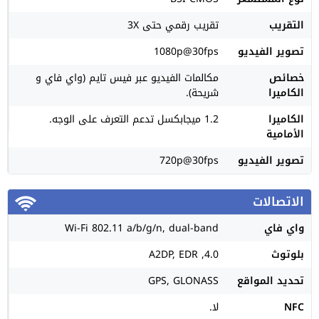
التقريب
تقريب رقمي حتى 3X
تصوير الفيديو
1080p@30fps
خصائص
مكالمات الفيديو عبر فيس تايم (واي فاي و
الكاميرا
شريحة).
الكاميرا
1.2 ميجابكسل تدعم التعرف على الوجه.
الأمامية
تصوير الفيديو
720p@30fps
الاتصالات
واي فاي
Wi-Fi 802.11 a/b/g/n, dual-band
بلوتوث
4.0, A2DP, EDR
تحديد المواقع
GPS, GLONASS
NFC
لا.