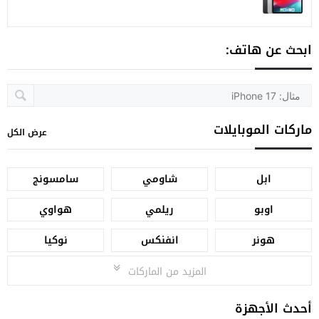
ابحث عن هاتف:
ماركات الموبايلات
عرض الكل
ابل
شاومي
سامسونج
اوبو
ريلمي
هواوي
هونر
انفنكس
نوكيا
المزيد من الماركات
أحدث الأجهزة