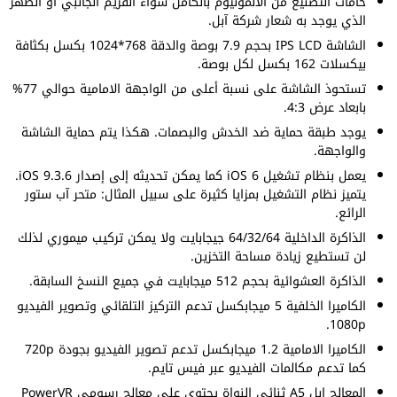
خامات التصنيع من الالمونيوم بالكامل سواء الفريم الجانبي أو الظهر
الذي يوجد به شعار شركة آبل.
الشاشة IPS LCD بحجم 7.9 بوصة والدقة 768*1024 بكسل بكثافة
بيكسلات 162 بكسل لكل بوصة.
تستحوذ الشاشة على نسبة أعلى من الواجهة الامامية حوالي 77%
بابعاد عرض 4:3.
يوجد طبقة حماية ضد الخدش والبصمات. هكذا يتم حماية الشاشة
والواجهة.
يعمل بنظام تشغيل iOS 6 كما يمكن تحديثه إلى إصدار iOS 9.3.6.
يتميز نظام التشغيل بمزايا كثيرة على سبيل المثال: متحر آب ستور
الرائع.
الذاكرة الداخلية 64/32/64 جيجابايت ولا يمكن تركيب ميموري لذلك
لن تستطيع زيادة مساحة التخزين.
الذاكرة العشوائية بحجم 512 ميجابايت في جميع النسخ السابقة.
الكاميرا الخلفية 5 ميجابكسل تدعم التركيز التلقائي وتصوير الفيديو
1080p.
الكاميرا الامامية 1.2 ميجابكسل تدعم تصوير الفيديو بجودة 720p
كما تدعم مكالمات الفيديو عبر فيس تايم.
المعالج ابل A5 ثنائي النواة يحتوي على معالج رسومي PowerVR