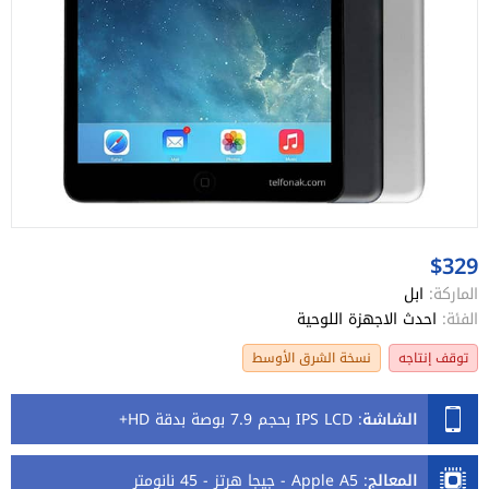
$329
الماركة:
ابل
الفئة:
احدث الاجهزة اللوحية
توقف إنتاجه
نسخة الشرق الأوسط
الشاشة
:
IPS LCD بحجم 7.9 بوصة بدقة HD+
المعالج
:
Apple A5 - جيجا هرتز - 45 نانومتر