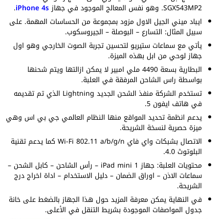
SGX543MP2. وهو نفس المعالج الموجود في جهاز
iPhone 4s
.
ايباد ميني الجيل الاول مزود بمجموعة من الحساسات المهمة. على
سبيل المثال: التسارع – البوصلة – الجيروسكوب.
يأتي مع سماعات ستيريو لتحسين تجربة الصوت الخارجي وهو اول
جهاز لوحي من ابل بهذه الميزة.
البطارية بسعة 4490 ملي امبير لا يمكن ازالتها ويتم شحنها
بواسطة راس الشاحن المرفقة في العلبة.
تستخدم الشركة منفذ الشحن الجديد Lightning الذي تم تقديمه
في هاتف ايفون 5.
يدعم انظمة تحديد المواقع منها النظام العالمي جي بي اس وهي
ميزة حصرية لنسخة الشريحة.
الاتصال بشبكات واي فاي Wi-Fi 802.11 a/b/g/n كما يدعم تقنية
البلوتوث 4.0.
محتويات العلبة: جهاز iPad mini 1 – رأس الشاحن – كابل الشحن –
سماعات الاذن – اوراق الضمان – دليل الاستخدام – اداة اخراج درج
الشريحة.
في النهاية يمكن معرفة المزيد حول هذا الجهاز بالضغط على خانة
جدول المواصفات الموجودة بشريط التنقل في الأعلى.