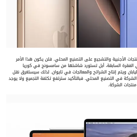
نتجات الأجنبية والتشجيع على التصنيع المحلي. فلن يكون هذا الأمر
 الفقرة السابقة، أبل تستورد شاشتها من سامسونج في كوريا
بان ويتم إنتاج الشرائح والمعالجات في تايوان. لذلك سيستغرق نقل
الشركة في التصنيع المحلي. فبالتأكيد سترتفع تكلفة التجميع ولا يوجد
نتجات الشركة.