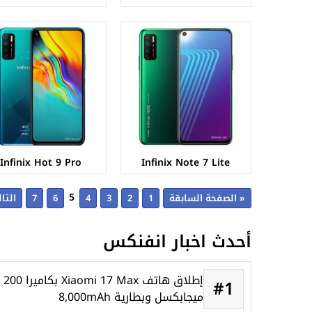
Infinix Hot 9 Pro
Infinix Note 7 Lite
5
« الصفحة السابقة
1
2
3
4
6
7
التا
أحدث اخبار انفنكس
إطلاق هاتف Xiaomi 17 Max بكاميرا 200
#1
ميجابكسل وبطارية 8,000mAh