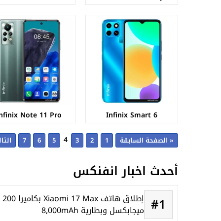
nfinix Note 11 Pro
Infinix Smart 6
4
« الصفحة السابقة
1
2
3
5
6
7
التا
أحدث اخبار انفنكس
إطلاق هاتف Xiaomi 17 Max بكاميرا 200
#1
ميجابكسل وبطارية 8,000mAh