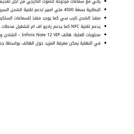
يأتي مع سماعات مزدوجة للصوت الخارجي من أجل تقديم 
البطارية بسعة 4500 ملي امبير تدعم تقنية الشحن السريع بقدرة 120 واط ويتم شحن 100% خلال 17 دقيقة.
منفذ الشحن تايب سي كما يوجد منفذ للسماعات السلكية 3.5 ملم
يدعم تقنية NFC كما يدعم راديو اف ام لتشغيل محطات الإذاعة بدون انترنت.
محتويات العلبة: هاتف Infinix Note 12 VIP – الشاحن وكابل الشحن – سماعات – غطاء حماية – دبوس الشريحة.
في النهاية يمكن معرفة المزيد حول الهاتف بواسطة جدول