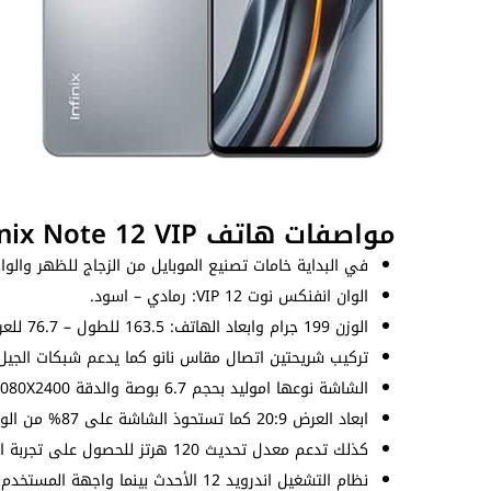
مواصفات هاتف Infinix Note 12 VIP
في البداية خامات تصنيع الموبايل من الزجاج للظهر والواجه
الوان انفنكس نوت 12 VIP: رمادي – اسود.
الوزن 199 جرام وابعاد الهاتف: 163.5 للطول – 76.7 للعرض – 7.9 للسُمك (ملم).
تركيب شريحتين اتصال مقاس نانو كما يدعم شبكات الجيل ال
الشاشة نوعها اموليد بحجم 6.7 بوصة والدقة 1080X2400 بيكسل بكثافة بيكسلات 393 بيكسل لكل بوصة.
ابعاد العرض 20:9 كما تستحوذ الشاشة على 87% من الواجهة الامامية ويصل السطوع إلى 700nits.
كذلك تدعم معدل تحديث 120 هرتز للحصول على تجربة اكثر سلاسة ويمكن ضبط المعدل من الإعدادات.
نظام التشغيل اندرويد 12 الأحدث بينما واجهة المستخدم XOS 10.5 التي تضم مزايا كثيرة للمستخدم.