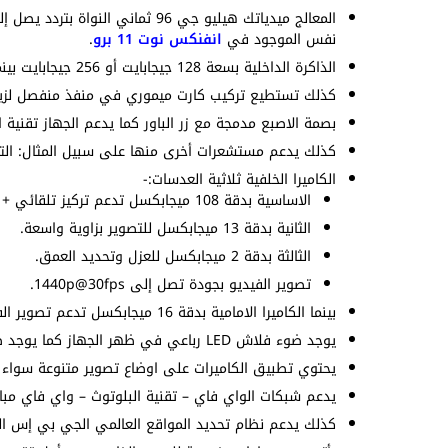
نفس الموجود في
انفنكس نوت 11 برو
.
الذاكرة الداخلية بسعة 128 جيجابايت أو 256 جيجابايت بينما الذاكرة العشوائية بسعة 4 جيجابايت أو 8 جيجابايت.
كذلك تستطيع تركيب كارت ميموري في منفذ منفصل لزياد
بصمة الاصبع مدمجة مع زر الباور كما يدعم الجهاز تقنية ا
كذلك يدعم مستشعرات أخرى منها على سبيل المثال: التقا
الكاميرا الخلفية ثلاثية العدسات:-
الاساسية بدقة 108 ميجابكسل تدعم تركيز تلقائي + ليزر اوتوفوكس.
الثانية بدقة 13 ميجابكسل للتصوير بزاوية واسعة.
الثالثة بدقة 2 ميجابكسل للعزل وتحديد العمق.
تصوير الفيديو بجودة تصل إلى 1440p@30fps.
بينما الكاميرا الامامية بدقة 16 ميجابكسل تدعم تصوير الفيديو بجودة 1440p@30fps.
يوجد ضوء فلاش LED رباعي في ظهر الجهاز كما يوجد ضوء LED مزدوج في الأمام.
يحتوي تطبيق الكاميرات على اوضاع تصوير متنوعة سواء ل
يدعم شبكات الواي فاي – تقنية البلوتوث – واي فاي مبا
كذلك يدعم نظام تحديد المواقع العالمي الجي بي إس ا