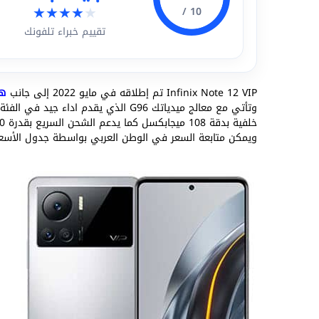
★
★
★
★
★
10 /
تقييم خبراء تلفونك
Infinix Note 12 VIP تم إطلاقه في مايو 2022 إلى جانب
هوت
وتأتي مع معالج ميدياتك G96 الذي يقد
ويمكن متابعة السعر في الوطن العربي بواسطة جدول الأسعا