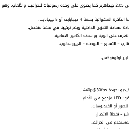
المعالج ميدياتك هيليو جي 96 ثماني النواة بتردد يصل إلى 2.05 جيجاهرتز كما يحتوي على وحدة رسوميات للجرافيك والألعاب. وهو
ة مساحة التخزين الداخلية ويتم تركيبه في منفذ منفصل.
لتعرف على الوجه بواسطة الكاميرا الامامية.
رب – التسارع – البوصلة – الجيروسكوب.
لصور أو الفيديوهات.
شر – نقطة الاتصال.
لمستخدم في الخرائط.