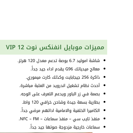
مميزات موبايل انفنكس نوت 12 VIP
شاشة اموليد 6.7 بوصة تدعم معدل 120 هرتز.
معالج ميدياتك G96 يقدم اداء جيد جداً.
ذاكرة 256 جيجابايت وكذلك كارت ميموري.
أحدث نظام تشغيل اندرويد من العلبة مباشرة.
بصمة في زر الباور ويدعم التعرف على الوجه.
بطارية بسعة جيدة وشاحن خرافي 120 واط.
الكاميرا الخلفية والامامية ادائهم مرضي جداً.
منفذ تايب سي – منفذ سماعات – NFC – FM.
سماعات خارجية مزدوجة صوتها جيد جداً.