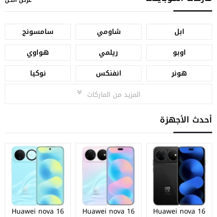
عرض الكل
ابل
شاومي
سامسونج
اوبو
ريلمي
هواوي
هونر
انفنكس
نوكيا
المزيد من الماركات
أحدث الأجهزة
Huawei nova 16
Huawei nova 16
Huawei nova 16