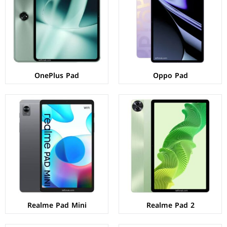
الكاميرات:
خلفية 8 م.ب/ امامية 8 م.ب
الكاميرات:
خلفية 8 م.ب/ امامية 5 م.ب.
الذاكرة+الرام:
128/256 + 6/8 جيجابايت
الذاكرة+الرام:
32/64 + 3/4 جيجابايت
نظام التشغيل:
Android 13
نظام التشغيل:
Android 11
البطارية:
8360 مللي امبير - 33 واط
البطارية:
6400 ملي امبير - 18 واط
عرض المواصفات ←
عرض المواصفات ←
OnePlus Pad
Oppo Pad
الشاشة:
ديناميك اموليد بحجم 14.6" بدقة 1848px
المعالج:
Qualcomm Snapdragon 8 Gen 2
الشاشة:
IPS LCD بحجم 10.4 بوصة بدقة 1200px
الكاميرات:
خلفية 13+8 م.ب/ امامية 12+12 م.ب.
المعالج:
Mediatek MT6769V/CU Helio G80
الذاكرة+الرام:
256/512/1024 + 12/16 جيجابايت
الكاميرات:
خلفية 8 م.ب/ امامية 8 م.ب.
نظام التشغيل:
Android 13
الذاكرة+الرام:
32/64/128 + 3/4/6 جيجابايت.
البطارية:
11200 ملي امبير - 45 واط
نظام التشغيل:
Android 11
عرض المواصفات ←
البطارية:
7100 ملي امبير - 18 واط
عرض المواصفات ←
Realme Pad Mini
Realme Pad 2