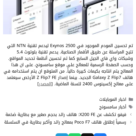
تم تحسين المودم الموجود في Exynos 2500 ليدعم تقنية NTN التي
تتيج المراسلة عن طريق الأقمار الصناعية. يدعم تقنية بلوتوث 5.4
وشبكات واي فاي الجيل السابع كما تم تحسين أنظمة تحديد المواقع.
وحسب الصفحة الرسمية للمعالج على موقع سامسونج، على ان هذا
المعالج يتم انتاجه بكيمات كبيرة حالياً. من المتوقع ان يتم استخدامه في
هاتف Galaxy Z Flip7 الجديد. بينما إصدار Z Flip7 FE الأرخص سيعتمد
على معالج إكسينوس 2400 للسنة الماضية. [
المصدر
]
التصنيفات
اخبار الموبايلات
الوسوم
أخبار سامسونج
فيفو تكشف عن X200 FE: هاتف رائد بحجم صغير مع بطارية ضخمة
رسمياً إطلاق هاتف Poco F7 بمعالج رائد وأكبر بطارية في السلسلة