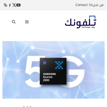
نتقل
من نحن
Contact Us
لى
لمحتوى
القائمة