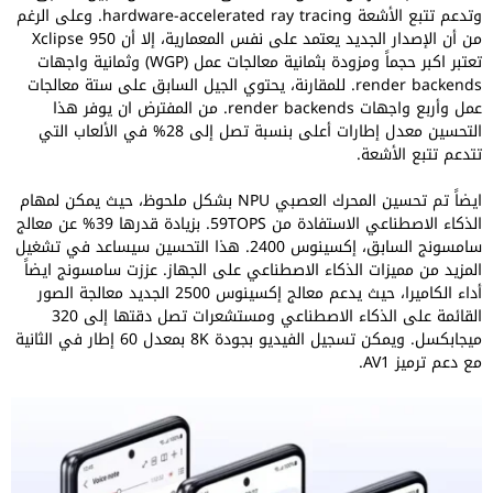
وتدعم تتبع الأشعة hardware-accelerated ray tracing. وعلى الرغم
من أن الإصدار الجديد يعتمد على نفس المعمارية، إلا أن Xclipse 950
تعتبر اكبر حجماً ومزودة بثمانية معالجات عمل (WGP) وثمانية واجهات
render backends. للمقارنة، يحتوي الجيل السابق على ستة معالجات
عمل وأربع واجهات render backends. من المفترض ان يوفر هذا
التحسين معدل إطارات أعلى بنسبة تصل إلى 28% في الألعاب التي
تتدعم تتبع الأشعة.
ايضاً تم تحسين المحرك العصبي NPU بشكل ملحوظ، حيث يمكن لمهام
الذكاء الاصطناعي الاستفادة من 59TOPS. بزيادة قدرها 39% عن معالج
سامسونج السابق، إكسينوس 2400. هذا التحسين سيساعد في تشغيل
المزيد من مميزات الذكاء الاصطناعي على الجهاز. عززت سامسونج ايضاً
أداء الكاميرا، حيث يدعم معالج إكسينوس 2500 الجديد معالجة الصور
القائمة على الذكاء الاصطناعي ومستشعرات تصل دقتها إلى 320
ميجابكسل. ويمكن تسجيل الفيديو بجودة 8K بمعدل 60 إطار في الثانية
مع دعم ترميز AV1.