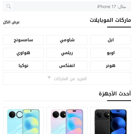
ماركات الموبايلات
عرض الكل
ابل
شاومي
سامسونج
اوبو
ريلمي
هواوي
هونر
انفنكس
نوكيا
المزيد من الماركات
أحدث الأجهزة