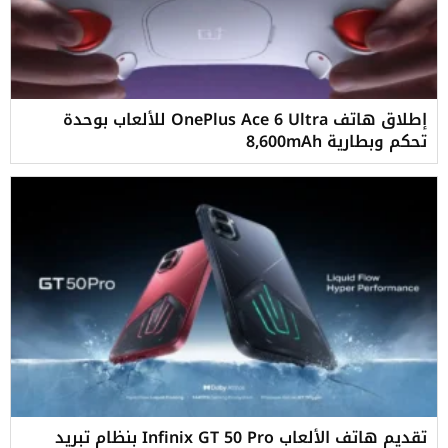
إطلاق هاتف OnePlus Ace 6 Ultra للألعاب بوحدة
تحكم وبطارية 8,600mAh
تقديم هاتف الألعاب Infinix GT 50 Pro بنظام تبريد