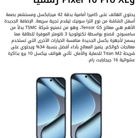
يحتوي الهاتف على كاميرا أمامية بدقة 42 ميجابكسل ومستشعر بصمة
أسفل الشاشة من نوع الترا سونيك ليقدم تجربة سريعة. الإضافة الجديدة
الأهم هي معالج Tensor G5، وهو من تصنيع شركة TSMC بدلاً من
سامسونج. مُصنع بواسطة تكنولوجيا 3 نانومتر الموفرة للطاقة مما
يسمح لأجهزة بكسل الجديدة منافسة الخيارات الأخرى التي تستخدم
معالجات كوالكم. يتميز المعالج بأداء أفضل بنسبة 34% ويحتوي على
شريحة Titan M2 للحماية والأمان. تأتي هواتف بيكسل 10 برو بذاكرة
عشوائية 16 جيجابايت رام.