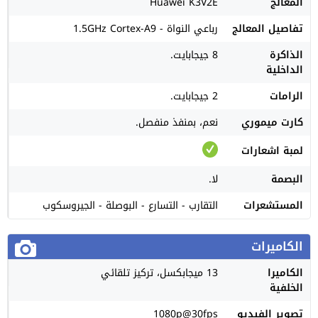
المعالج
Huawei K3V2E
تفاصيل المعالج
رباعي النواة - 1.5GHz Cortex-A9
الذاكرة
8 جيجابايت.
الداخلية
الرامات
2 جيجابايت.
كارت ميموري
نعم، بمنفذ منفصل.
لمبة اشعارات
البصمة
لا.
المستشعرات
التقارب - التسارع - البوصلة - الجيروسكوب
الكاميرات
الكاميرا
13 ميجابكسل، تركيز تلقائي
الخلفية
تصوير الفيديو
1080p@30fps