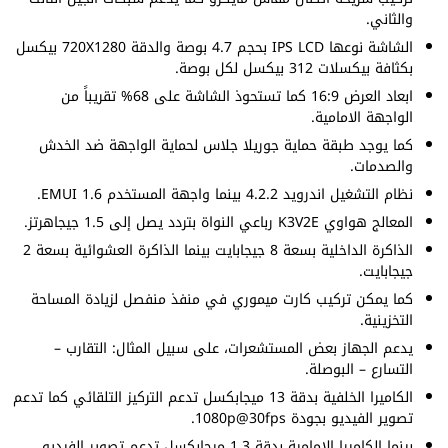
والثاني.
الشاشة نوعها IPS LCD بحجم 4.7 بوصة والدقة 720X1280 بيكسل
بكثافة بيكسلات 312 بيكسل لكل بوصة.
ابعاد العرض 16:9 كما تستحوذ الشاشة على 68% تقريباً من
الواجهة الامامية.
كما يوجد طبقة حماية جوريلا جلاس لحماية الواجهة ضد الخدش
والصدمات.
نظام التشغيل اندرويد 4.2.2 بينما واجهة المستخدم EMUI 1.6.
المعالج هواوي K3V2E رباعي النواة بتردد يصل إلى 1.5 جيجاهرتز.
الذاكرة الداخلية بسعة 8 جيجابايت بينما الذاكرة العشوائية بسعة 2
جيجابايت.
كما يمكن تركيب كارت ميموري في منفذ منفصل لزيادة المساحة
التخزينية.
يدعم الجهاز بعض المستشعرات، على سبيل المثال: التقارب –
التسارع – البوصلة.
الكاميرا الخلفية بدقة 13 ميجابكسل تدعم التركيز التلقائي كما تدعم
تصوير الفيديو بجودة 1080p@30fps.
بينما الكاميرا الامامية بدقة 1.3 ميجابكسل تدعم تصوير الفيديو