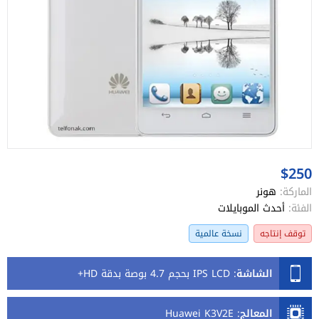
$250
الماركة:
هونر
الفئة:
أحدث الموبايلات
توقف إنتاجه
نسخة عالمية
الشاشة
:
IPS LCD بحجم 4.7 بوصة بدقة HD+
المعالج
:
Huawei K3V2E