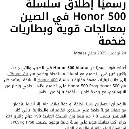
رسميًا إطلاق سلسلة
Honor 500 في الصين
بمعالجات قوية وبطاريات
ضخمة
24 نوفمبر، 2025
بقلم
Moaaz
أعلنت هونر رسميًا عن سلسلة
Honor 500
في الصين، والتي جاءت
بتغيير كبير في التصميم مع لمسات مستوحاة بوضوح من
iPhone Air
،
إلى جانب ترقيات مهمة مقارنة بسلسلة
Honor 400
السابقة. يعتمد كل
من Honor 500 وHonor 500 Pro على تصميم بظهر زجاجي وإطار من
الألومنيوم، مع وحدة كاميرات أفقية بارزة عن الظهر.
بالرغم أن الجهازين ليسا بنحافة أو خفة هاتف Air، إلا أنهما يقدمان
مواصفات قوية خاصة على مستوى الكاميرات والبطارية. يأتي كلا
الهاتفين بسُمك 7.8 مم بينما وزن النسخة العادية 198 جرام والبرو 201
جرام. كما تحافظ هونر على متانة عالية بوجود تصنيف IP68 وIP69K
لمقاومة الماء والغبار والضغط العالي.