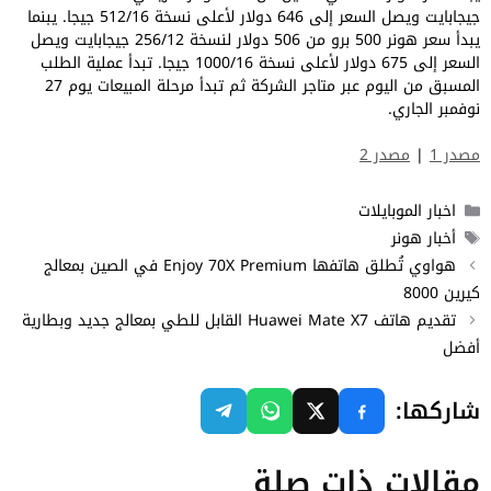
جيجابايت ويصل السعر إلى 646 دولار لأعلى نسخة 512/16 جيجا. يبنما
يبدأ سعر هونر 500 برو من 506 دولار لنسخة 256/12 جيجابايت ويصل
السعر إلى 675 دولار لأعلى نسخة 1000/16 جيجا. تبدأ عملية الطلب
المسبق من اليوم عبر متاجر الشركة ثم تبدأ مرحلة المبيعات يوم 27
نوفمبر الجاري.
مصدر 1
|
مصدر 2
التصنيفات
اخبار الموبايلات
الوسوم
أخبار هونر
هواوي تُطلق هاتفها Enjoy 70X Premium في الصين بمعالج
كيرين 8000
تقديم هاتف Huawei Mate X7 القابل للطي بمعالج جديد وبطارية
أفضل
شاركها:
مقالات ذات صلة