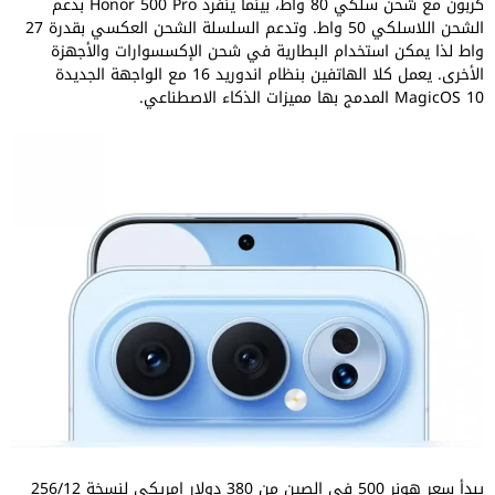
كربون مع شحن سلكي 80 واط، بينما ينفرد Honor 500 Pro بدعم
الشحن اللاسلكي 50 واط. وتدعم السلسلة الشحن العكسي بقدرة 27
واط لذا يمكن استخدام البطارية في شحن الإكسسوارات والأجهزة
الأخرى. يعمل كلا الهاتفين بنظام اندوريد 16 مع الواجهة الجديدة
MagicOS 10 المدمج بها مميزات الذكاء الاصطناعي.
يبدأ سعر هونر 500 في الصين من 380 دولار امريكي لنسخة 256/12