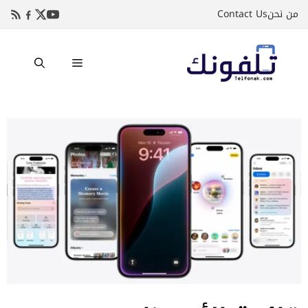
نتقل
من نحن
Contact Us
لى
لمحتوى
القائمة