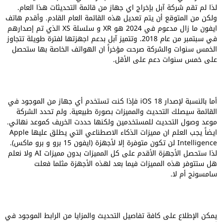
لذا لم تقم شركة آبل بإخراج اي جهاز من قائمة التحديثات هذا العام.
ولكن من المتوقع أن يتم تعديل هذه القائمة العام القادم. وأقدم هاتف
ايفون ما زال مدعوم في 2024 هو XR و سلسلة XS الذي تم إصدارهم
في سبتمبر من عام 2018. وتتميز آبل بدعم اجهزتها لفترة طويلة تتجاوز
الخمس سنوات والشركة صرحت مؤخراً ان الهواتف الخاصة بها ستحصل
على خمس سنوات دعم على الأقل.
أما بالنسبة لإصدار iOS 18 فإذا كنت تستخدم أي جهاز من الموجود في
القائمة سيصلك التحديث والمميزات بصورة طبيعية. ولم تحدد الشركة
موعد وصول التحديث للمستخدمين ولكنها حددت الخريف كموعد نهائي.
ايضاً يجب العلم ان مميزات الذكاء الاصطناعي التي يطلق عليها Apple
Intelligence لن تكون متوفرة إلا لأجهزة (ايفون 15 برو و برو ماكس).
لذا ستحصل الأجهزة الأقدم على كل المميزات بدون مميزات AI ولا نعلم
هل ستتوفر هذه المميزات فيما بعد لهذه الأجهزة مثلما فعلت
سامسونج أم لا.
يمكن الإطلاع على كافة تفاصيل التحديث والمزايا من الرابط الموجود في