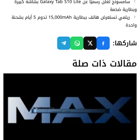
سامسونج تعلن رسميًا عن Galaxy Tab S10 Lite بشاشة كبيرة
وبطارية ضخمة
ريلمي تستعرض هاتف ببطارية 15,000mAh تدوم 5 أيام بشحنة
واحدة
شاركها:
مقالات ذات صلة