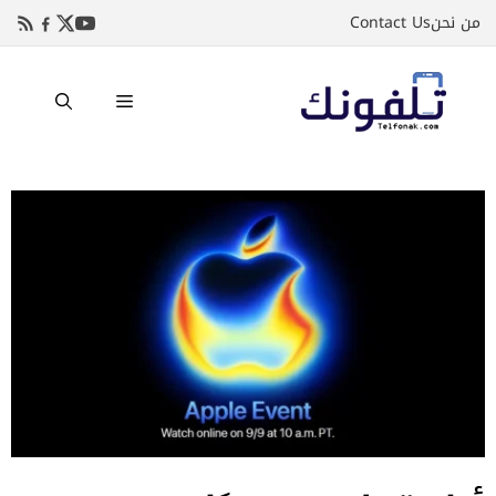
نتقل
من نحن
Contact Us
لى
لمحتوى
القائمة