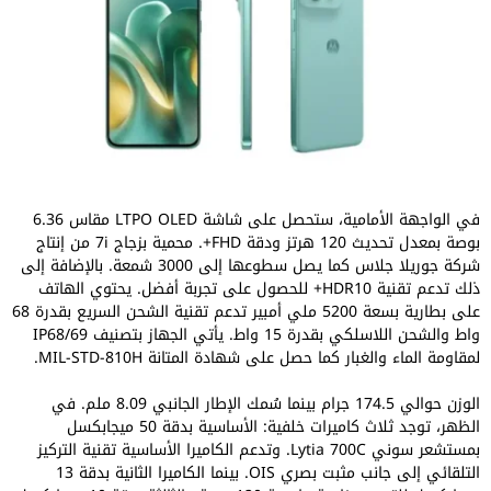
في الواجهة الأمامية، ستحصل على شاشة LTPO OLED مقاس 6.36
بوصة بمعدل تحديث 120 هرتز ودقة FHD+. محمية بزجاج 7i من إنتاج
شركة جوريلا جلاس كما يصل سطوعها إلى 3000 شمعة. بالإضافة إلى
ذلك تدعم تقنية HDR10+ للحصول على تجربة أفضل. يحتوي الهاتف
على بطارية بسعة 5200 ملي أمبير تدعم تقنية الشحن السريع بقدرة 68
واط والشحن اللاسلكي بقدرة 15 واط. يأتي الجهاز بتصنيف IP68/69
لمقاومة الماء والغبار كما حصل على شهادة المتانة MIL-STD-810H.
الوزن حوالي 174.5 جرام بينما سُمك الإطار الجانبي 8.09 ملم. في
الظهر، توجد ثلاث كاميرات خلفية: الأساسية بدقة 50 ميجابكسل
بمستشعر سوني Lytia 700C. وتدعم الكاميرا الأساسية تقنية التركيز
التلقائي إلى جانب مثبت بصري OIS. بينما الكاميرا الثانية بدقة 13