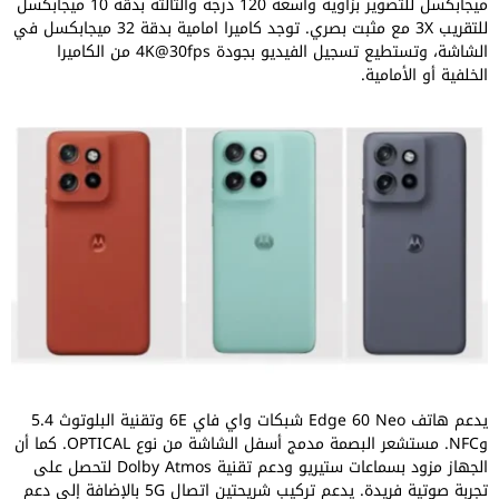
ميجابكسل للتصوير بزاوية واسعة 120 درجة والثالثة بدقة 10 ميجابكسل
للتقريب 3X مع مثبت بصري. توجد كاميرا امامية بدقة 32 ميجابكسل في
الشاشة، وتستطيع تسجيل الفيديو بجودة 4K@30fps من الكاميرا
الخلفية أو الأمامية.
يدعم هاتف Edge 60 Neo شبكات واي فاي 6E وتقنية البلوتوث 5.4
وNFC. مستشعر البصمة مدمج أسفل الشاشة من نوع OPTICAL. كما أن
الجهاز مزود بسماعات ستيريو ودعم تقنية Dolby Atmos لتحصل على
تجربة صوتية فريدة. يدعم تركيب شريحتين اتصال 5G بالإضافة إلى دعم