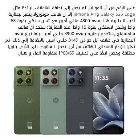
على الرغم من أن الموبايل لم يصل إلى نحافة الهواتف الرائدة مثل
Galaxy S25 Edge
و
iPhone Air
، إلا أن هاتف موتورولا يتميز ببطارية
أكبر. البطارية هنا بسعة 4800 مللي أمبير مع شحن سلكي بقوة 68
واط وشحن لاسلكي بقوة 15 واط. عند المقارنة: ستجد أن هاتف
سامسونج يستخدم بطارية بسعة 3900 مللي أمبير بينما تبلع سعة
البطارية في هاتف آبل حوالي 3149 مللي أمبير. بالإضافة إلى ذلك، تم
تعزيز الإطار المعدني للهاتف من أجل تحمل السقوط على الأرض بزاويا
مختلفة وحصل ايضًا على تصنيف IP68/69 لمقاومة الماء والغبار.