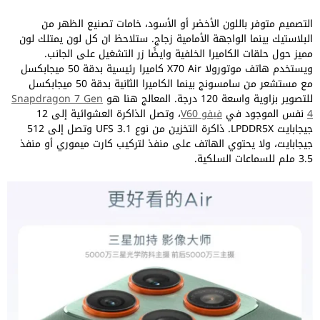
التصميم متوفر باللون الأخضر أو الأسود، خامات تصنيع الظهر من
البلاستيك بينما الواجهة الأمامية زجاج. ستلاحظ ان كل لون يمتلك لون
مميز حول حلقات الكاميرا الخلفية وايضًا زر التشغيل على الجانب.
ويستخدم هاتف موتورولا X70 Air كاميرا رئيسية بدقة 50 ميجابكسل
مع مستشعر من سامسونج بينما الكاميرا الثانية بدقة 50 ميجابكسل
للتصوير بزاوية واسعة 120 درجة. المعالج هنا هو
Snapdragon 7 Gen
4
نفس الموجود في
فيفو V60
، وتصل الذاكرة العشوائية إلى 12
جيجابايت LPDDR5X. ذاكرة التخزين من نوع UFS 3.1 وتصل إلى 512
جيجابايت، ولا يحتوي الهاتف على منفذ لتركيب كارت ميموري أو منفذ
3.5 ملم للسماعات السلكية.