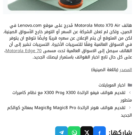
هاتف Motorola Moto X70 Air مًدرج على موقع Lenovo.com في
الصين، ولكن لم تعلن الشركة عن السعر أو التوفر خارج الأسواق الصينية.
لكن من المتوقع أن يتم الإعلان عن سعره قريبًا وايضًا نتوقع ان يتوفر
في الاسواق العالمية وفقًا للتسريبات الأخيرة. التسريبات تشير إلى أن
الهاتف سيصل إلى الاسواق العالمية تحت مسمى
Motorola Edge 70
،
على كل حال تابع اخبار الهواتف باستمرار ليصلك الجديد.
المصدر
(باللغة الصينية)
التصنيفات
اخبار الموبايلات
تقديم هواتف فيفو الرائدة X300 وX300 Pro مع نظام كاميرات
متطور
تقديم هواتف هونر الرائدة Magic8 Pro وMagic8 بمعالج كوالكم
الجديد
شاركها: