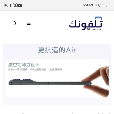
نتقل
من نحن
Contact Us
لى
لمحتوى
القائمة