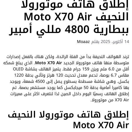
إطلاق هاتف موتورولا
النحيف Moto X70 Air
ببطارية 4800 مللي أمبير
14 أكتوبر، 2025
بقلم
Moaaz
ترند الهواتف النحيفة بدأ من الفئة الرائدة، ولكن هناك بالفعل إصدارات
متوسطة منها هاتف موتورولا الجديد
Moto X70 Air
. الذي يبلغ سُمكه
أقل من 6.0 ملم ويزن 159 جرام فقط. يتميز الهاتف بشاشة OLED
مقاس 6.7 بوصة، تدعم معدل تحديث 120 هرتز وتأتي بدقة 1220
بكسل. وهي شاشة مسطحة بسطوع يصل إلى 4500 شمعة، ويوجد
بها كاميرا أمامية بدقة 50 ميجابكسل كما يوجد مستشعر بصمة. تم
إطلاق الهاتف رسميًا اليوم داخل الصين لذا لنتعرف اكثر على مميزات
X70 Air من موتورولا.
إطلاق هاتف موتورولا النحيف
Moto X70 Air