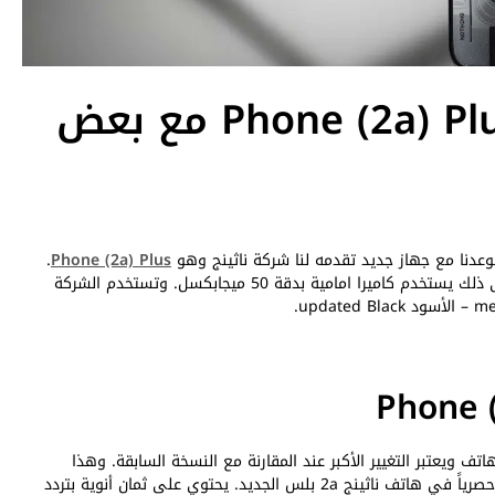
تقديم هاتف ناثينج Phone (2a) Plus مع بعض
دنا مع جهاز جديد تقدمه لنا شركة ناثينج وهو
Phone (2a) Plus
.
الذي يأتي مع معالج أفضل من الإصدار السابق بالإضافة إلى ذلك يستخدم كاميرا امامية بدقة 50 ميجابكسل. وتستخدم الشركة
د في هذا الهاتف ويعتبر التغيير الأكبر عند المقارنة مع النسخة السابقة. وهذا
المعالج تم بنائه بالتعاون مع شركة ميدياتك ليتم استخدامه حصرياً في هاتف ناثينج 2a بلس الجديد. يحتوي على ثمان أنوية بتردد