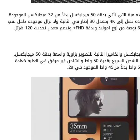
التغيير الرئيسي الثاني في Phone (2a) Plus هو الكاميرا الامامية التي تأتي بدقة 50 ميجابكسل بدلاً من 32 ميجابكسل الموجودة
في الإصدار السابق. وتدعم هذه الكاميرا تسجيل فيديو بجودة تصل إلى 4K بمعدل 30 إطار في الثانية ولا تزال موجودة داخل ثقب
بينما الظهر يحتوي على نفس الكاميرا الأساسية بدقة 50 ميجابكسل والكاميرا الثانية للتصوير بزاوية واسعة بدقة 50 ميجابكسل.