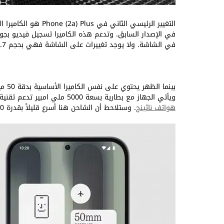
في الشاشة. ولا يوجد تغييرات على الشاشة فهي بحجم 6.7 بوصة من نوع اموليد وبدقة FHD+ وتدعم معدل تحديث 120 هرتز.
ويأتي الجهاز مع بطارية بسعة 5000 ملي امبير تدعم تقنية الشحن السريع بقدرة 50 واط والشاحن غير مرفق في العلبة كعادة
هواتف ناثينج
. وستلاحط أن الشاحن هنا أسرع قليلاً بقدرة 50 واط بدلاً من45 واط الموجود في 2a.