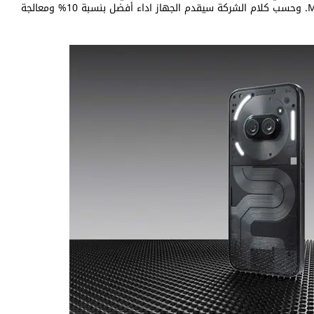
يصل إلى 3.0 جيجاهرتز مع وحدة رسوميات Mali-G610 MC4. وحسب كلام الشركة سيقدم الجهاز اداء أفضل بنسبة 10% ومعالجة