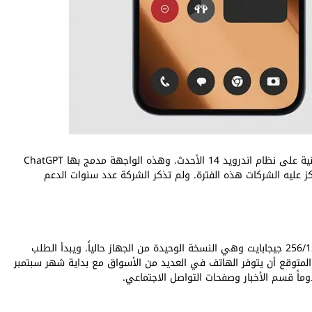
يعمل الهاتف بواسطة واجهة الشركة Nothing OS 2.6 مبنية على نظام اندرويد 14 الأحدث. وهذه الواجهة مدمج بها ChatGPT
ز عليه الشركات هذه الفترة. ولم تذكر الشركة عدد سنوات الدعم
يبدأ سعر Phone (2a) Plus من 399 دولار امريكي لإصدار 256/12 جيجابايت وهي النسخة الوحيدة من الجهاز حالياً. ويبدأ الطلب
اليوم على موقع الشركة nothing.tech. ومن المتوقع أن يتوفر الهاتف في العديد من الأسواق مع بداية شهر سبتمبر
دوماً قسم الأخبار وصفحات التواصل الاجتماعي.