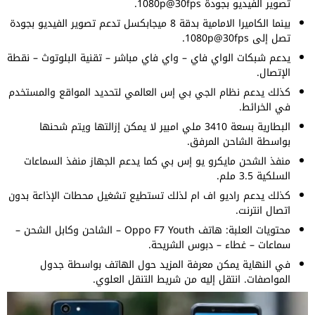
تصوير الفيديو بجودة 1080p@30fps.
بينما الكاميرا الامامية بدقة 8 ميجابكسل تدعم تصوير الفيديو بجودة
تصل إلى 1080p@30fps.
يدعم شبكات الواي فاي – واي فاي مباشر – تقنية البلوتوث – نقطة
الإتصال.
كذلك يدعم نظام الجي بي إس العالمي لتحديد المواقع والمستخدم
في الخرائط.
البطارية بسعة 3410 ملي امبير لا يمكن إزالتها ويتم شحنها
بواسطة الشاحن المرفق.
منفذ الشحن مايكرو يو إس بي كما يدعم الجهاز منفذ السماعات
السلكية 3.5 ملم.
كذلك يدعم راديو اف ام لذلك تستطيع تشغيل محطات الإذاعة بدون
اتصال انترنت.
محتويات العلبة: هاتف Oppo F7 Youth – الشاحن وكابل الشحن –
سماعات – غطاء – دبوس الشريحة.
في النهاية يمكن معرفة المزيد حول الهاتف بواسطة جدول
المواصفات. انتقل إليه من شريط التنقل العلوي.