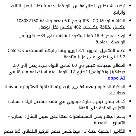
تركيب شريحتين اتصال مقاس نانو كما يدعم شبكات الجيل الثالث
والرابع.
الشاشة نوعها IPS LCD بحجم 6.0 بوصة والدقة 1080X2160
بيكسل بكثافة بيكسلات 402 بيكسل لكل بوصة.
ابعاد العرض 18:9 كما تستحوذ الشاشة على 83% تقريباً من
الواجهة الامامية.
نظام التشغيل اندرويد 8.1 اوريو بينما واجهة المستخدم ColorOS
5.2 التي تحتوي على مزايا متنوعة.
المعالج ميدياتك هيليو بي 60 ثماني النواة بتردد يصل إلى 2.0
جيجاهرتز وتكنولوجيا تصنيع 12 نانومتر وتم استخدامه مسبقاً في
.
oppo A3
الذاكرة الداخلية بسعة 64 جيجابايت بينما الذاكرة العشوائية بسعة 4
جيجابايت.
كذلك يمكن تركيب كارت ميموري في منفذ منفصل لزيادة مساحة
التخزين المتاحة على الجهاز.
يدعم الجهاز بعض المستشعرات منها على سبيل المثال: التقارب –
التسارع – البوصلة.
الكاميرا الخلفية بدقة 13 ميجابكسل تدعم التركيز التلقائي كما تدعم