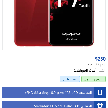
$260
الماركة:
اوبو
الفئة:
أحدث الموبايلات
متوفر بالأسواق
نسخة عالمية
الشاشة
:
IPS LCD بحجم 6.0 بوصة بدقة FHD+
المعالج
:
Mediatek MT6771 Helio P60