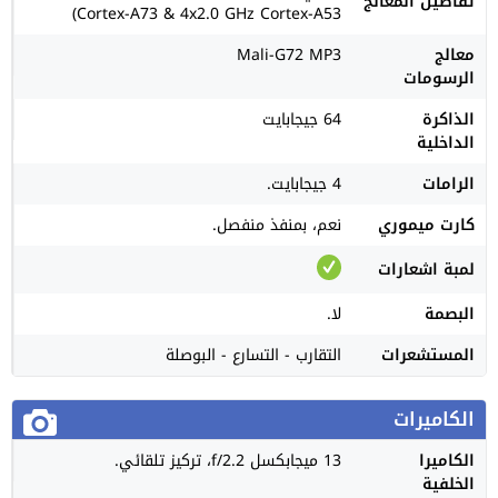
تفاصيل المعالج
Cortex-A73 & 4x2.0 GHz Cortex-A53)
معالج
Mali-G72 MP3
الرسومات
الذاكرة
64 جيجابايت
الداخلية
الرامات
4 جيجابايت.
كارت ميموري
نعم، بمنفذ منفصل.
لمبة اشعارات
البصمة
لا.
المستشعرات
التقارب - التسارع - البوصلة
الكاميرات
الكاميرا
13 ميجابكسل f/2.2، تركيز تلقائي.
الخلفية