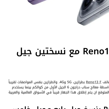
اوبو تطلق هاتف Reno13 F مع نسختين جيل
هاتف
Reno13 F
بطرازين، 5G و4G. والطرازين بنفس المواصفات تقريباً
مع اختلاف المعالج المستخدم فقط. يعمل Reno13 F 5G بواسطة معالج سناب دراجون 6 الجيل الأول من كوالكم بينما يستخدم
Helio G100 من ميدياتك. ومن المتوقع ان يتم إطلاق هذا الجهاز قريباً في الأسواق العالمية والعربية