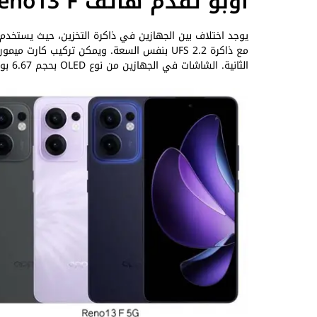
اوبو تقدم هاتف Reno13 F بنسخ جيل رابع وجيل خامس
مع ذاكرة UFS 2.2 بنفس السعة. ويمكن تركيب كا
الثانية. الشاشات في الجهازين من نوع OLED بحجم 6.67 بوصة عالية الدقة 1080p مع معدل تحديث 120 هرتز لتجربة أكثر سلاسة.