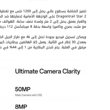
مع مثبت بصري وكاميرا واسعة بدقة 8 ميجابكسل 112 درجة. بينما الكاميرا الثالثة بدقة 2 ميجابكسل ماكرو للتصوير عن قرب.
مرفق في العلبة. يتم شحن البطارية من 1 إلى 44% في حوالي نصف ساعة بإستخدام الشاحن السريع SuperVOOC.