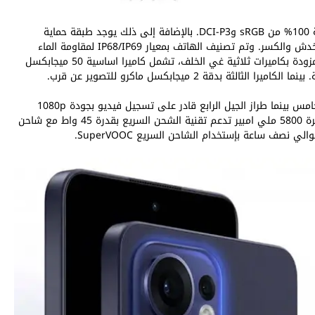
تتميز الشاشة بسطوع عالي يصل إلى 1200 نتس مع تغطية 100% من sRGB وDCI-P3. بالإضافة إلى ذلك يوجد طبقة حماية
Dragontrail Star 2 على الواجهة الأمامية لحمايتها ضد الخدش والكسر. وتم تصنيف الهاتف بمعيار IP68/IP69 لمقاومة الماء
والغبار بعمق يصل إلى 2 متر ولمدة نصف ساعة. الهواتف مزودة بكاميرات ثلاثية غي الخلف، تشمل كاميرا اساسية 50 ميجابكسل
ويمكن تسجيل فيديو بجودة تصل إلى 4k مع طراز الجيل الخامس بينما طراز الجيل الرابع قادر على تسجيل فيديو بجودة 1080p
بمعدل 30 إطار في الثانية. يعمل كلا الهاتفين ببطاريات كبيرة 5800 ملي امبير تدعم تقنية الشحن السريع بقدرة 45 واط مع شاحن