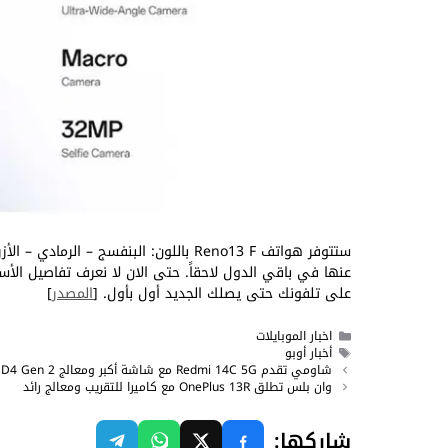
ستتوفر هواتف Reno13 F باللون: البنفسج
عنها في باقي الدول لاحقاً. حتى الان لا نعرف تفاصيل الأس
على تلفونك حتى يصلك الجديد أول بأول. [
المصدر
]
التصنيفات
اخبار الموبايلات
الوسوم
أخبار أوبو
شاومي تقدم Redmi 14C 5G مع شاشة أكبر ومعالج SD4 Gen 2
وان بلس تطلق OnePlus 13R مع كاميرا للتقريب ومعالج رائد
شاركها: