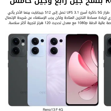
يوجد اختلاف بين الجهازين في ذاكرة التخزين، حيث يستخدم طراز 5G ذاكرة أسرع UFS 3.1 تصل إلى 512 جيجابايت بينما الأخر يأتي
رت ميموري لزيادة مساحة التخزين المتاحة ولكن يجب الإستغناء عن شريحة الإتصال