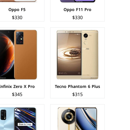
Oppo F5
Oppo F11 Pro
$330
$330
الشاشة:
AMOLED بحجم 6.7 بوصة بدقة FHD+
الشاشة:
سوبر اموليد بحجم 6.4 بوصة بدقة HD
المعالج:
Mediatek MT6877V Dimensity 7050
المعالج:
Qualcomm SM7125 Snapdragon 720G
الكاميرات:
خلفية 100+2 م.ب/ امامية 16 م.ب.
الكاميرات:
خلفية 64+8+2+2 م.ب/ امامية 32 م.ب.
الذاكرة+الرام:
128/256/512 + 8/12 جيجابايت
الذاكرة+الرام:
128 + 6/8 جيجابايت
نظام التشغيل:
Android 13
نظام التشغيل:
Android 10
البطارية:
5000 ملي أمبير - 67 واط
البطارية:
4500 ملي امبير - 65 واط
عرض المواصفات ←
عرض المواصفات ←
Infinix Zero X Pro
Tecno Phantom 6 Plus
$345
$315
الشاشة:
سوبر اموليد بحجم 6.7 بوصة بدقة FHD+
الشاشة:
سوبر اموليد بحجم 6.4 بوصة بدقة HD
المعالج:
Exynos 1380 - ثماني النواة - 5 نانومتر
المعالج:
Mediatek MT6769V/CU Helio G80
الكاميرات:
خلفية 108+8+2 م.ب/ امامية 32 م.ب.
الكاميرات:
خلفية 64+8+2+2 م.ب/ امامية 20 م.ب.