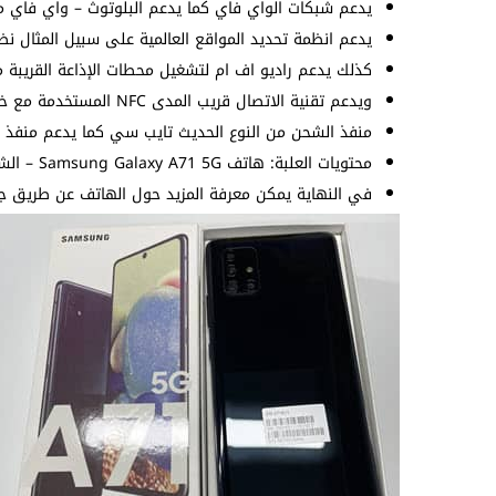
يدعم شبكات الواي فاي كما يدعم البلوتوث – واي فاي مب
يدعم انظمة تحديد المواقع العالمية على سبيل المثال ن
كذلك يدعم راديو اف ام لتشغيل محطات الإذاعة القريبة م
ويدعم تقنية الاتصال قريب المدى NFC المستخدمة مع خدمات الدفع الإلكترونية.
منفذ الشحن من النوع الحديث تايب سي كما يدعم منفذ سماعات 
محتويات العلبة: هاتف Samsung Galaxy A71 5G – الشاحن – الضمان – السماعات – التعليمات – دبوس الشريحة – غطاء الحماية.
في النهاية يمكن معرفة المزيد حول الهاتف عن طريق جدو