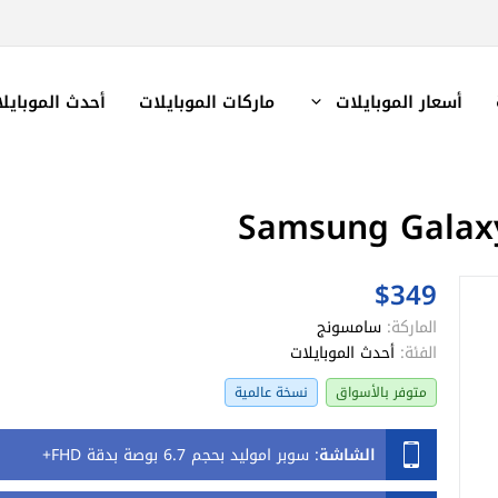
أسعار الموبايلات
ماركات الموبايلات
أحدث الموبايل
$349
الماركة:
سامسونج
الفئة:
أحدث الموبايلات
متوفر بالأسواق
نسخة عالمية
الشاشة
:
سوبر اموليد بحجم 6.7 بوصة بدقة FHD+