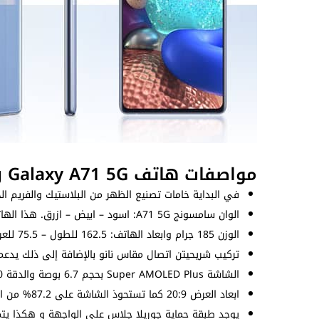
مواصفات هاتف Samsung Galaxy A71 5G
في البداية خامات تصنيع الظهر من البلاستيك والفريم الجا
الوان سامسونج A71 5G: اسود – ابيض – ازرق. هذا الهاتف هو خليفة
الوزن 185 جرام وابعاد الهاتف: 162.5 للطول – 75.5 للعرض – 8.1 للسُمك (ملم).
تركيب شريحيتن اتصال مقاس نانو بالإضافة إلى ذلك يدعم ش
الشاشة Super AMOLED Plus بحجم 6.7 بوصة والدقة 1080X2400 بيكسل بكثافة بيكسلات 393 بيكسل لكل بوصة.
ابعاد العرض 20:9 كما تستحوذ الشاشة على 87.2% من الواجهة الامامية.
يوجد طبقة حماية جوريلا جلاس على الواجهة و هكذا يت