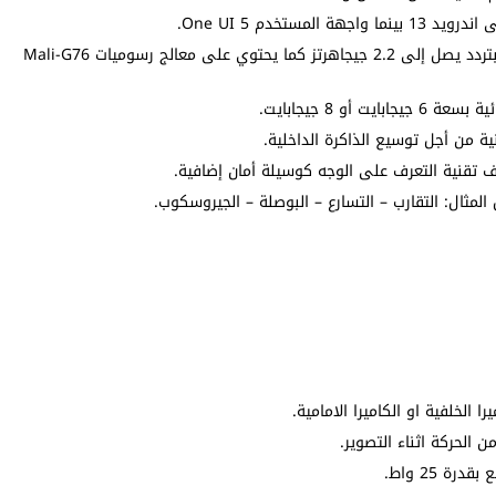
المعالج اكسينوس 980 ثماني النواة تكنولوجيا 8 نانومتر بتردد يصل إلى 2.2 جيجاهرتز كما يحتوي على معالج رسوميات Mali-G76
ة من أجل توسيع الذاكرة الداخلية.
تقنية التعرف على الوجه كوسيلة أمان إضافية.
ال: التقارب – التسارع – البوصلة – الجيروسكوب.