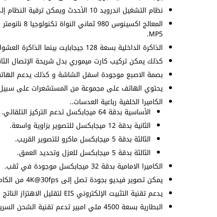
نظام التشغيل اندرويد 10 الأحدث ويمكن ترقية النظام إلى اندرويد 13 بينما واجهة المستخدم One UI 5.
MP5.
الذاكرة الداخلية بسعة 128 جيجابايت بينما الذاكرة العشوائية بسعة 6 جيجابايت أو 8 جيجابايت.
كذلك يمكن تركيب كارت ميموري بدل شريحة الإتصال الثاني
بصمة الاصبع موجودة اسفل الشاشة و كذلك يدعم الهاتف 
يحتوي الهاتف على مجموعة من المستشعرات على سبيل المث
الكاميرا الخلفية رباعية العدسات..
الأساسية بدقة 64 ميجابكسل تدعم التركيز التلقائي.
الثانية بدقة 12 ميجابكسل للتصوير بزاوية واسعة.
الثالثة بدقة 5 ميجابكسل ماكرو للتصوير القريب.
الثالثة بدقة 5 ميجابكسل للعزل وتحديد العمق.
الكاميرا الامامية بدقة 32 ميجابكسل موجودة في ثقب.
يمكن تصوير فيديو بجودة تصل إلى 4K@30fps من الكاميرا الخلفية او الكاميرا الامامية.
يدعم تقنية التثبيت الإلكتروني EIS لتقليل الاهتزاز الناتج من الحركة اثناء التصوير.
البطارية بسعة 4500 ملي امبير تدعم تقنية الشحن السريع بقدرة 25 واط.