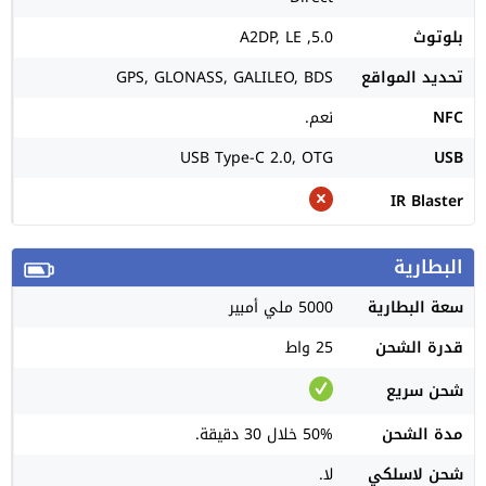
بلوتوث
5.0, A2DP, LE
تحديد المواقع
GPS, GLONASS, GALILEO, BDS
NFC
نعم.
USB Type-C 2.0, OTG
USB
IR Blaster
البطارية
سعة البطارية
5000 ملي أمبير
قدرة الشحن
25 واط
شحن سريع
مدة الشحن
50% خلال 30 دقيقة.
شحن لاسلكي
لا.