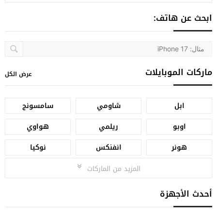
ابحث عن هاتف:
ماركات الموبايلات
عرض الكل
ابل
شاومي
سامسونج
اوبو
ريلمي
هواوي
هونر
انفنكس
نوكيا
المزيد من الماركات
أحدث الأجهزة