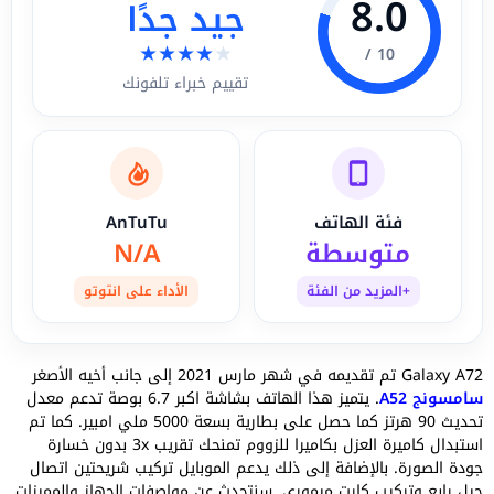
8.0
جيد جدًا
★
★
★
★
★
10 /
تقييم خبراء تلفونك
فئة الهاتف
AnTuTu
متوسطة
N/A
+المزيد من الفئة
الأداء على انتوتو
Galaxy A72 تم تقديمه في شهر مارس 2021 إلى جانب أخيه الأصغر
سامسونج A52
. يتميز هذا الهاتف بشاشة اكبر 6.7 بوصة تدعم معدل
تحديث 90 هرتز كما حصل على بطارية بسعة 5000 ملي امبير. كما تم
استبدال كاميرة العزل بكاميرا للزووم تمنحك تقريب 3x بدون خسارة
جودة الصورة. بالإضافة إلى ذلك يدعم الموبايل تركيب شريحتين اتصال
جيل رابع وتركيب كارت ميموري. سنتحدث عن مواصفات الجهاز والمميزات