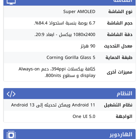
نوع الشاشة
Super AMOLED
حجم الشاشة
6.7 بوصة بنسبة استحواذ 84.4%.
دقة الشاشة
1080x2400 بيكسل - ابعاد 20:9.
معدل التحديث
90 هرتز
طبقة الحماية
Corning Gorilla Glass 5
كثافة بيكسلات 394ppi، دعم Always-on
مميزات أخرى
display و سطوع 800nits.
النظام
نظام التشغيل
Android 11 ويمكن تحديثه إلى Android 13
الواجهة
One UI 5.0
الهاردوير