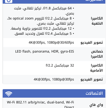
• 64 ميجابكسل f/1.8، تركيز تلقائي، مثبت
بصري.
الكاميرا
• 8 ميجابكسل f/2.2 للزووم 3x optical zoom،
الخلفية
تركيز تلقائي، مثبت بصري.
• 12 ميجابكسل f/2.2 للتصوير بزاوية واسعة.
• 5 ميجابكسل f/2.4 للعزل وتحديد العمق.
تصوير الفيديو
4K@30fps, 1080p@30/60fps
خصائص
LED flash, panorama, HDR, gyro-EIS
الكاميرا
الكاميرا
32 ميجابكسل f/2.2
الأمامية
تصوير الفيديو
4K@30fps, 1080p@30fps
الاتصالات
Wi-Fi 802.11 a/b/g/n/ac, dual-band, Wi-Fi
واي فاي
Direct