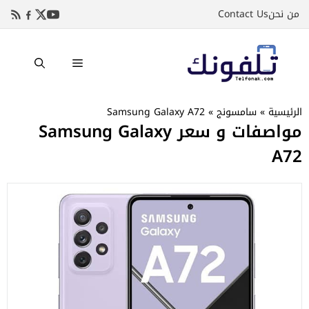
نتقل
من نحن
Contact Us
لى
لمحتوى
القائمة
الرئيسية
»
سامسونج
»
Samsung Galaxy A72
مواصفات و سعر Samsung Galaxy
A72