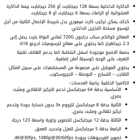
الذاكرة الداخلية بسعة 128 جيجابايت أو 256 جيجابايت بينما الذاكرة
العشوائية أو الرامات بسعة 6 جيجابايت أو 8 جيجابايت.
كذلك يمكن تركيب كارت ميموري بدل شريحة الإتصال الثانية من أجل
توسيع مساحة التخزين الداخلي.
المعالج كوالكم سناب دراجون 720G ثماني النواة بتردد يصل إلى
2.3 جيجاهرتز كما يحتوي على معالج للرسوميات ادرينو 618.
بصمة الاصبع موجودة اسفل الشاشة كما يدعم الهاتف تقنية
التعرف على الوجه كوسيلة أمان إضافية.
يحتوي الموبايل على مجموعة من المستشعرات على سبيل المثال:
التقارب – التسارع – البوصلة – الجيروسكوب.
الكاميرا الخلفية رباعية العدسات:-
الأساسية بدقة 64 ميجابكسل تدعم التركيز التلقائي ومثبت
بصري.
الثانية بدقة 8 ميجابكسل للزووم 3x بدون خسارة جودة وتدعم
تركيز تلقائي ومثبت بصري.
الثالثة بدقة 12 ميجابكسل للتصوير بزاوية واسعة 123 درجة.
الرابعة بدقة 5 ميجابكسل للعزل وتحديد العمق.
تصوير الفيديوهات بجودة 4K@30fps, 1080p@30/60fps.