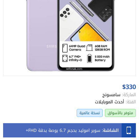
$330
الماركة:
سامسونج
الفئة:
أحدث الموبايلات
متوفر بالأسواق
نسخة عالمية
الشاشة
:
سوبر اموليد بحجم 6.7 بوصة بدقة FHD+