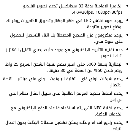
الكاميرا الامامية بدقة 32 ميجابكسل تدعم تصوير الفيديو
4K@30fps, 1080p@30fps.
يوجد ضوء فلاش LED في ظهر الجهاز وتطبيق الكاميرات يوفر لك
اوضاع تصوير متنوعة.
يوجد ميكروفون عزل الضجيج المحيطة بك اثناء التسجيل للحصول
على صوت نقي.
دعم تقنية التثبيت الإلكتروني مع وجود مثبت بصري لتقليل الاهتزاز
اثناء التصوير.
البطارية بسعة 5000 ملي امبير تدعم تقنية الشحن السريع 25 واط
ويتم شحن 50% من السعة في 30 دقيقة.
يدعم شبكات الواي فاي – تقنية البلوتوث – واي فاي مباشر – نقطة
الاتصال.
يدعم انظمة تحديد الموقع العالمية على سبيل المثال نظام الجي
بي إس.
يدعم تقنية NFC التي يتم استخدامها عند الدفع الإلكتروني مع
الخدمات الذكية.
يدعم راديو اف ام ولذلك يمكن تشغيل محطات الإذاعة بدون اتصال
انترنت.