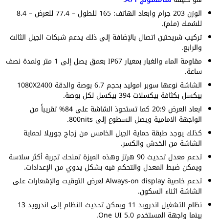
الوزن 203 جرام وابعاد الهاتف: 165 للطول – 77.4 للعرض – 8.4
للسُمك (ملم).
تركيب شريحتين اتصال بالإضافة إلى ذلك يدعم شبكات الجيل الثالث
والرابع.
مقاومة الماء والغبار بمعيار IP67 بعمق يصل إلى 1 متر ولمدة نصف
ساعة.
الشاشة نوعها سوبر اموليد بحجم 6.7 بوصة والدقة 1080X2400
بيكسل بكثافة بيكسلات 394 بيكسل لكل بوصة.
ابعاد العرض 20:9 كما تستحوذ الشاشة على 84% تقريباً من
الواجهة الامامية ويصل السطوع إلى 800nits.
كذلك يوجد طبقة حماية الجيل الخامس من زجاج جوريلا لحماية
الشاشة من الخدش والكسر.
تدعم معدل تحديث 90 هرتز وهذه الميزة تمنحك تجربة أكثر سلاسة
ويمكن ضبط المعدل والتحكم فيه بشكل يدوي من الإعدادات.
تدعم خاصية Always-on display لعرض التوقيت والإشعارات على
الشاشة اثناء السكون.
نظام التشغيل اندرويد 11 ويمكن تحديث النظام إلى اندرويد 13
بينما واجهة المستخدم One UI 5.0.