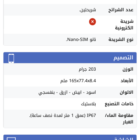
عدد الشرائح
شريحتين.
شريحة
الكترونية
نوع الشريحة
نانو Nano-SIM.
التصميم
الوزن
203 جرام
الأبعاد
165x77.4x8.4 ملم
الالوان
اسود - ابيض - ازرق - بنفسجي
خامات التصنيع
بلاستيك
مقاومة الماء/
IP67 (عمق 1 متر لمدة نصف ساعة).
الغبار
الشاشة