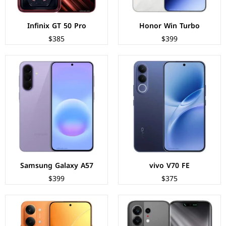
Infinix GT 50 Pro
Honor Win Turbo
$385
$399
الشاشة:
AMOLED بحجم 6.78 بوصة بدقة 1208p
الشاشة:
AMOLED بحجم 6.83 بوصة بدقة 1280p
المعالج:
Mediatek Dimensity 7400 Ultimate
المعالج:
Mediatek Dimensity 9500s
الكاميرات:
خلفية 50+50+8 م.ب/ امامية 50 م.ب
الكاميرات:
خلفية 50+8 م.ب/ امامية 20 م.ب
الذاكرة+الرام:
256/512 + 8/12 جيجابايت
الذاكرة+الرام:
256/512 + 12/16 جيجابايت
نظام التشغيل:
Android 16
نظام التشغيل:
Android 16
البطارية:
6500 مللي امبير - 45 واط
البطارية:
9000 مللي أمبير - 100 واط
عرض المواصفات ←
عرض المواصفات ←
Samsung Galaxy A57
vivo V70 FE
$399
$375
الشاشة:
AMOLED بحجم 6.78 بوصة بدقة 1272p
الشاشة:
AMOLED بحجم 6.78 بوصة بدقة 1272p