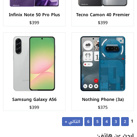
Infinix Note 50 Pro Plus
Tecno Camon 40 Premier
$399
$399
Samsung Galaxy A56
Nothing Phone (3a)
$399
$375
1
2
3
4
5
6
التالي »
ابحث عن هاتف: