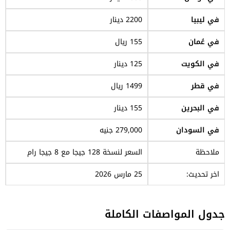
في ليبيا
2200 دينار
في عُمان
155 ريال
في الكويت
125 دينار
في قطر
1499 ريال
في البحرين
155 دينار
في السودان
279,000 جنيه
ملاحظة
السعر لنسخة 128 جيجا مع 8 جيجا رام
اخر تحديث:
25 مارس 2026
جدول المواصفات الكاملة