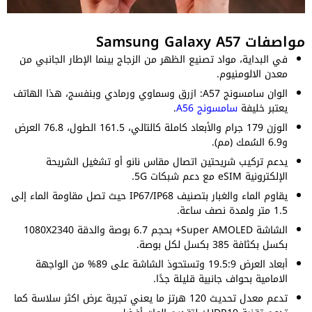
مواصفات Samsung Galaxy A57
في البداية، مواد تصنيع الظهر من الزجاج بينما الإطار الجانبي من
معدن الالومنيوم.
الوان سامسونج A57: ازرق وسماوي ورمادي وبنفسج، هذا الهاتف
يعتبر خليفة
سامسونج A56
.
الوزن 179 جرام والأبعاد كاملة كالتالي، 161.5 الطول، 76.8 العرض
و6.9 السُمك (مم).
يدعم تركيب شريحتين اتصال مقاس نانو أو تشغيل الشريحة
الإلكترونية eSIM مع دعم شبكات 5G.
يقاوم الماء والغبار بتصنيف IP67/IP68 حيث تصل مقاومة الماء إلى
1.5 متر ولمدة نصف ساعة.
الشاشة Super AMOLED+ بحجم 6.7 بوصة والدقة 1080X2340
بكسل بكثافة 385 بكسل لكل بوصة.
أبعاد العرض 19.5:9 وتستحوذ الشاشة على 89% من الواجهة
الامامية بحواف جانبية قليلة جدًا.
تدعم معدل تحديث 120 هرتز ما يعني تجربة عرض اكثر سلاسة كما