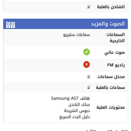
الشاحن بالعلبة
لا
الصوت والمزيد
السماعات
سماعات ستيريو
الخارجية
صوت عالي
راديو FM
مدخل سماعات
لا
سماعات بالعلبة
لا
هاتف Samsung A57
سلك الشحن
محتويات العلبة
دبوس الشريحة
دليل البدء السريع