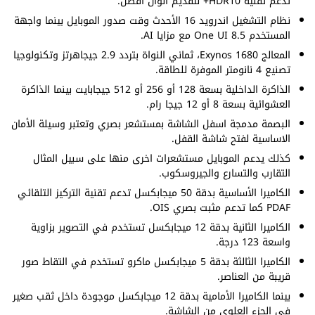
تدعم تقنية HDR10+ لتقديم الوان أفضل.
نظام التشغيل اندرويد 16 الأحدث وقت صدور الموبايل بينما واجهة
المستخدم One UI 8.5 مع مزايا AI.
المعالج Exynos 1680، ثماني النواة بتردد 2.9 جيجاهرتز وتكنولوجيا
تصنيع 4 نانومتر الموفرة للطاقة.
الذاكرة الداخلية بسعة 128 أو 256 أو 512 جيجابايت بينما الذاكرة
العشوائية بسعة 8 أو 12 جيجا رام.
البصمة مدمجة اسفل الشاشة بمستشعر بصري وتعتبر وسيلة الأمان
الاساسية لفتح شاشة القفل.
كذلك يدعم الموبايل مستشعرات اخرى منها على سبيل المثال
التقارب والتسارع والجيروسكوب.
الكاميرا الأساسية بدقة 50 ميجابكسل تدعم تقنية التركيز التلقائي
PDAF كما تدعم مثبت بصري OIS.
الكاميرا الثانية بدقة 12 ميجابكسل تستخدم في التصوير بزاوية
واسعة 123 درجة.
الكاميرا الثالثة بدقة 5 ميجابكسل ماكرو تستخدم في التقاط صور
قريبة من العناصر.
بينما الكاميرا الأمامية بدقة 12 ميجابكسل موجودة داخل ثقب صغير
في الجزء العلوي من الشاشة.