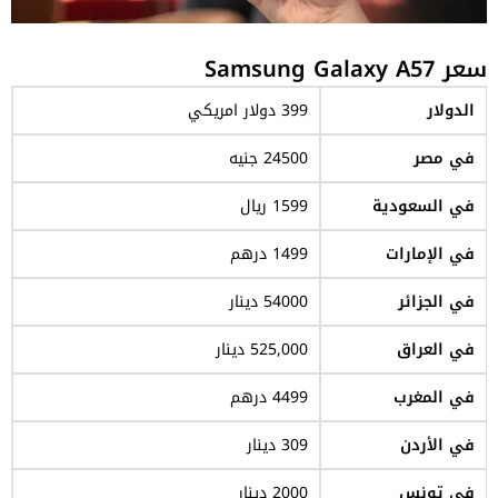
سعر Samsung Galaxy A57
الدولار
399 دولار امريكي
في مصر
24500 جنيه
في السعودية
1599 ريال
في الإمارات
1499 درهم
في الجزائر
54000 دينار
في العراق
525,000 دينار
في المغرب
4499 درهم
في الأردن
309 دينار
في تونس
2000 دينار