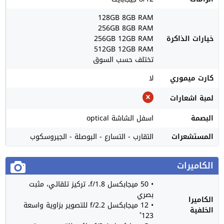
128GB 8GB RAM
256GB 8GB RAM
خيارات الذاكرة
256GB 12GB RAM
512GB 12GB RAM
تختلف حسب السوق
كارت ميموري
لا
لمبة اشعارات
البصمة
اسفل الشاشة optical
المستشعرات
التقارب - التسارع - البوصلة - الجيروسكوب
الكاميرات
• 50 ميجابكسل f/1.8، تركيز تلقائي، مثبت
بصري
الكاميرا
• 12 ميجابكسل f/2.2 للتصوير بزاوية واسعة
الخلفية
123˚