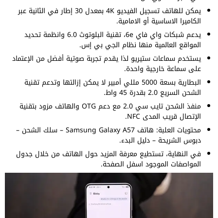
يمكن للهاتف تسجيل الفيديو 4K بمعدل 30 إطار في الثانية عبر
الكاميرا الاساسية أو الامامية.
يدعم شبكات واي فاي 6e، تقنية البلوتوث 6.0 وانظمة تحديد
المواقع العالمية منها نظام الجي بي إس.
يستخدم سماعات ستيريو لذا يقدم تجربة صوتية أفضل من الإعتماد
على سماعة خارجية واحدة.
البطارية بسعة 5000 مللي أمبير لا يمكن إزالتها وتدعم تقنية
الشحن السريع 2.0 بقدرة 45 واط.
منفذ الشحن تايب سي 2.0 مع دعم OTG والهاتف مزود بتقنية
الإتصال قريب المدى NFC.
محتويات العلبة: هاتف Samsung Galaxy A57 – سلك الشحن –
دبوس الشريحة – دليل البدء.
في النهاية، تستطيع معرفة المزيد حول الهاتف من خلال جدول
المواصفات الموجود اسفل الصفحة.