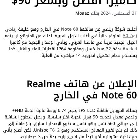
كاميرا أفضل وبسعر 90$
31 أغسطس، 2024
بقلم
Moaaz
أعلنت شركة ريلمي عن هاتفها
Note 60
في الخارج وهو خليفة
ريلمي
نوت 50
المتوفر حالياً في أغلب الدول العربية. لذلك من المتوقع ان يتوفر
الجيل الجديد قريباً في عالمنا العربي. ويأتي الإصدار الجديد مع كاميرا
اساسية بدقة 32 ميجابكسل ومقاومة IP64 لقطرات الماء والغبار. كما
يستخدم نظام تشغيل اندرويد 14 مباشرة من العلبة.
الإعلان عن هاتف Realme
Note 60 في الخارج
يمتلك الموبايل شاشة IPS LCD بحجم 6.74 بوصة عالية الدقة FHD+
وتدعم معدل تحديث 90 هرتز لتجربة اكثر سلاسة. ويصل سطوع الشاشة
إلى حوالي 560 نتس وهو نفس سطوع الإصدار السابق. بالإضافة إلى
ذلك لم يتم تغيير المعالج المستخدم وهو Unisoc
T612
. لكن أصبح يأتي
مع ذاكرة عشوائية أكبر تبدأ من 4 جيجابايت بدلاً من 3 جيجابايت.