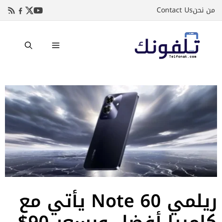
نتقل
من نحن
Contact Us
لى
لمحتوى
القائمة
ريلمي Note 60 يأتي مع