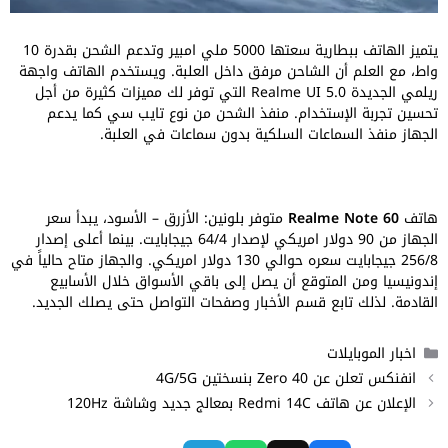
يتميز الهاتف ببطارية سعتها 5000 ملي امبير وتدعم الشحن بقدرة 10
واط، مع العلم أن الشاحن مرفق داخل العلبة. ويستخدم الهاتف واجهة
ريلمي الجديدة Realme UI 5.0 التي توفر لك مميزات كثيرة من أجل
تحسين تجربة الإستخدام. منفذ الشحن من نوع تايب سي كما يدعم
الجهاز منفذ السماعات السلكية بدون سماعات في العلبة.
هاتف
Realme Note 60
متوفر بلونين: الأزرق – الأسود، يبدأ سعر
الجهاز من 90 دولار امريكي لإصدار 64/4 جيجابايت. بينما أعلى إصدار
256/8 جيجابايت سعره حوالي 130 دولار امريكي. والجهاز متاح حالياً في
إندونيسيا ومن المتوقع أن يصل إلى باقي الأسواق خلال الأسابيع
القادمة. لذلك تابع قسم الأخبار وصفحات التواصل حتى يصلك الجديد.
التصنيفات
اخبار الموبايلات
انفنكس تعلن عن Zero 40 بنسختين 4G/5G
الإعلان عن هاتف Redmi 14C بمعالج جديد وشاشة 120Hz