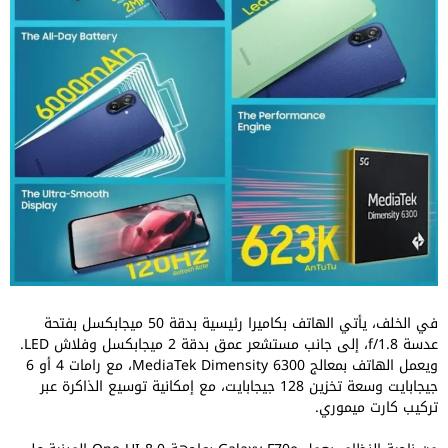
في الخلف، يأتي الهاتف بكاميرا رئيسية بدقة 50 ميجابكسل بفتحة
عدسة f/1.8، إلى جانب مستشعر عمق بدقة 2 ميجابكسل وفلاش LED.
ويعمل الهاتف بمعالج MediaTek Dimensity 6300، مع رامات 4 أو 6
جيجابايت وسعة تخزين 128 جيجابايت، مع إمكانية توسيع الذاكرة عبر
تركيب كارت ميموري.