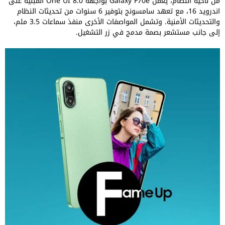
من ناحية النظام، يعمل Galaxy F70e بواجهة One UI 8.0 المبنية على
اندرويد 16، مع تعهد سامسونج بتوفير 6 سنوات من تحديثات النظام
والتحديثات الأمنية. وتشمل المواصفات الأخرى منفذ سماعات 3.5 ملم،
إلى جانب مستشعر بصمة مدمج في زر التشغيل.