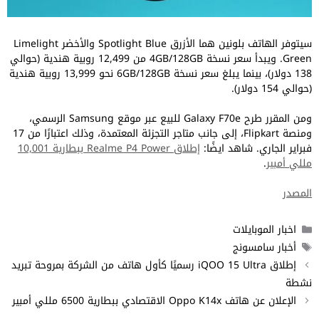
سيتوفر الهاتف بلونين هما الأزرق Spotlight Blue والأخضر Limelight
Green. ويبدأ سعر نسخة 4GB/128GB من 12,499 روبية هندية (حوالي
138 دولار)، بينما يبلغ سعر نسخة 6GB/128GB نحو 13,999 روبية هندية
(حوالي 154 دولار).
ومن المقرر طرح Galaxy F70e للبيع عبر موقع Samsung الرسمي،
ومنصة Flipkart، إلى جانب متاجر التجزئة المعتمدة، وذلك اعتبارًا من 17
فبراير الجاري. شاهد ايضًا:
إطلاق Realme P4 Power ببطارية 10,001
مللي أمبير
.
المصدر
التصنيفات
اخبار الموبايلات
الوسوم
أخبار سامسونج
إطلاق iQOO 15 Ultra رسميًا كأول هاتف من الشركة بمروحة تبريد
نشطة
الإعلان عن هاتف Oppo K14x الاقتصادي ببطارية 6500 مللي أمبير