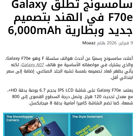
سامسونج تطلق Galaxy
F70e في الهند بتصميم
جديد وبطارية 6,000mAh
9 فبراير، 2026
بقلم
Moaaz
أعلنت سامسونج رسميًا عن أحدث هواتف سلسلة F وهو Galaxy F70e،
والذي يشترك في مواصفاته الأساسية مع هاتف
Galaxy A07
، لكنه
يأتي بظهر مُعاد تصميمه بلمسة تشبه الجلد الصناعي، إضافة إلى سعر
ابتدائي أقل.
يعتمد Galaxy F70e على شاشة IPS LCD بحجم 6.7 بوصة بدقة HD+،
مع معدل تحديث 120 هرتز. وتصل درجة السطوع القصوى إلى 800
شمعة، كما تضم الشاشة كاميرا أمامية بدقة 8 ميجابكسل.