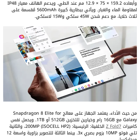
وأبعاده 159.2 × 75 × 12.9 مم عند الطي. ويدعم الهاتف معيار IP48
لمقاومة الماء والغبار. ويأتي ببطارية كبيرة 5600mAh مُقسمة على
ثلاث خلايا، مع دعم شحن 45W سلكي و15W لاسلكي.
من حيث الأداء، يعتمد الجهاز على معالج Snapdragon 8 Elite for
Galaxy مع 16GB رام وخيارين للتخزين 512GB أو 1TB. ويحمل نفس
كاميرات
Z Fold7
الخلفية: الرئيسية: 200MP (ISOCELL HP2)، والثانية
تلي فوتو 10MP بزوم بصري 3x. بينما الثالثة للتصوير بزاوية واسعة 12
ميجابكسل.