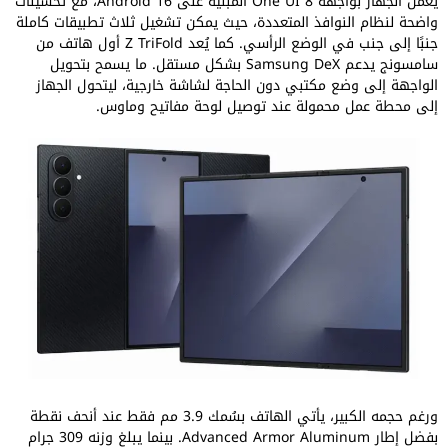
يعمل الجهاز بواجهة One UI 8 المبنية على Android 16، مع تحسينات
واضحة لنظام النوافذ المتعددة، حيث يمكن تشغيل ثلاث تطبيقات كاملة
جنبًا إلى جنب في الوضع الرأسي. كما يُعد Z TriFold أول هاتف من
سامسونج يدعم Samsung DeX بشكل مستقل. ما يسمح بتحويل
الواجهة إلى وضع مكتبي دون الحاجة لشاشة خارجية، ليتحول الجهاز
إلى محطة عمل محمولة عند توصيل لوحة مفاتيح وماوس.
ورغم حجمه الكبير، يأتي الهاتف بسُمك 3.9 مم فقط عند أنحف نقطة
بفضل إطار Advanced Armor Aluminum. بينما يبلغ وزنه 309 جرام