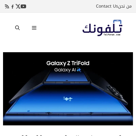
نتقل
من نحن
Contact Us
لى
لمحتوى
القائمة