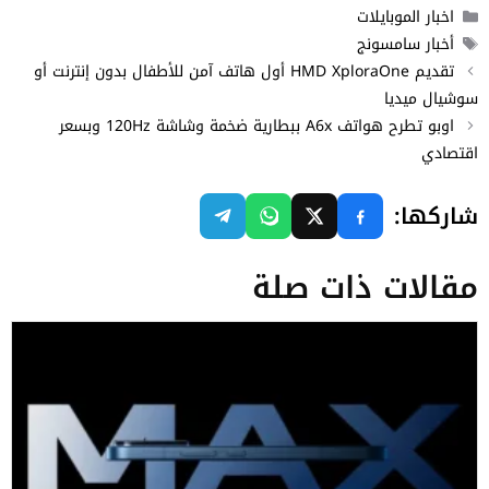
التصنيفات
اخبار الموبايلات
الوسوم
أخبار سامسونج
تقديم HMD XploraOne أول هاتف آمن للأطفال بدون إنترنت أو
سوشيال ميديا
اوبو تطرح هواتف A6x ببطارية ضخمة وشاشة 120Hz وبسعر
اقتصادي
شاركها:
مقالات ذات صلة