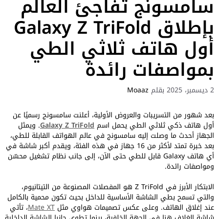
سامسونج تفاجئ العالم
بإطلاق Galaxy Z TriFold
أول هاتف ثلاثي الطي
بمواصفات رائدة
2 ديسمبر، 2025
بقلم
Moaaz
بعد شهور من التسريبات والعروض الأولية، أعلنت سامسونج رسميًا عن
أول هاتف ذكي ثلاثي الطي يحمل اسم
Galaxy Z TriFold
. ويمثل
الجهاز أحدث ما وصلت إليه سامسونج في عالم الهواتف القابلة للطي،
بعد خبرة تمتد لأكثر من 16 جهاز في هذه الفئة، ويقدم أكبر شاشة في
أي هاتف Galaxy قابل للطي حتى الآن، إلى جانب نظام تشغيل محسّن
ومواصفات رائدة.
الابتكار الأبرز في Z TriFold هو المفصلات المصنوعة من التيتانيوم،
والتي تسمح بطي الشاشة الأساسية للداخل بحيث تكون محمية بالكامل
عند إغلاق الهاتف. وعلى عكس تصميمات هواوي مثل
Mate XT
، تأتي
شاشة الغلاف هنا في الجهة الخلفية، بينما تطوى جانبا الشاشة الداخلية